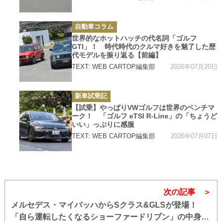
カ
自動車コラム
テ
ゴ
世界的なホットハッチの代名詞「ゴルフ
リ
GTI」！ 時代時代のクルマ好きを魅了した歴
ー
代モデルを振り返る【前編】
2026年07月20日
TEXT: WEB CARTOP編集部
カ
新車試乗記
テ
ゴ
【試乗】やっぱりVWゴルフは世界のベンチマ
リ
ーク！ 「ゴルフ eTSI R-Line」の「ちょうど
ー
いい」っぷりに感服
2026年07月07日
TEXT: WEB CARTOP編集部
次の記事
メルセデス・マイバッハからSクラス&GLSが登場！
「自ら運転したくなるショーファードリブン」の中身と