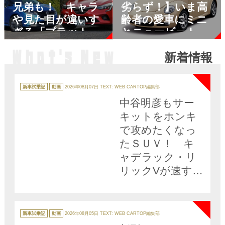
兄弟も！ キャラ
劣らず！】いま高
や見た目が違いす
齢者の愛車にミニ
ぎる「プラットフ
とニュービートル
ォーム共用」のク
が人気な理由
新着情報
ルマ5組10台！
NEW
カ
テ
新車試乗記
動画
2026年08月07日
TEXT: WEB CARTOP編集部
ゴ
リ
中谷明彦もサー
ー
キットをホンキ
で攻めたくなっ
たＳＵＶ！ キ
ャデラック・リ
リックVが速すぎ
た【動画】
NEW
カ
テ
新車試乗記
動画
2026年08月05日
TEXT: WEB CARTOP編集部
ゴ
リ