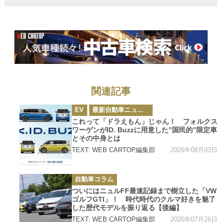
A6」は日本にお
いて現実的な選
択肢として要注
目!!
関連記事
カ
EV
最新自動車ニュース
テ
ゴ
これって「ドラえもん」じゃん！ フォルクス
リ
ワーゲンがID. Buzzに用意した”国民的”限定車
ー
とその中身とは
2026年08月03日
TEXT: WEB CARTOP編集部
カ
自動車コラム
テ
ゴ
ついにはニュルFF最速記録まで樹立した「VW
リ
ゴルフGTI」！ 時代時代のクルマ好きを魅了
ー
した歴代モデルを振り返る【後編】
2026年07月26日
TEXT: WEB CARTOP編集部