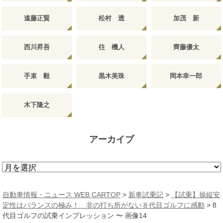
遠藤正賢
松村 透
加茂 新
西川昇吾
往 機人
齊藤優太
手束 毅
黒木美珠
岡本幸一郎
木下隆之
アーカイブ
ア
ー
カ
自動車情報・ニュース WEB CARTOP
>
新車試乗記
>
【試乗】操縦安
イ
定性はバランスの極み！ 非の打ち所がない８代目ゴルフに感動
>
8
ブ
代目ゴルフの試乗インプレッション 〜 画像14