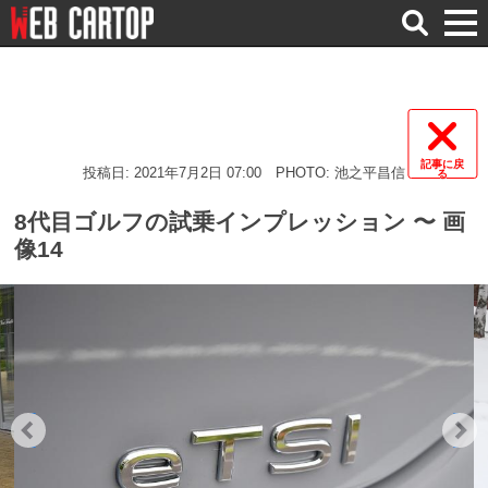
検
索
記事に戻
投稿日: 2021年7月2日 07:00
PHOTO: 池之平昌信
る
8代目ゴルフの試乗インプレッション 〜 画
像14