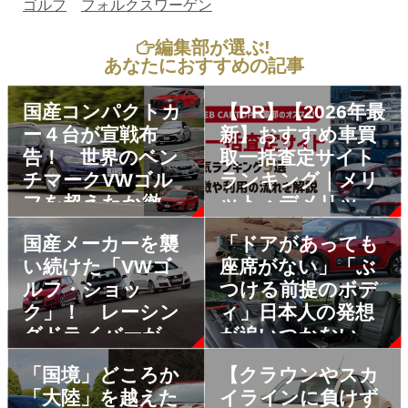
ゴルフ
フォルクスワーゲン
編集部が選ぶ!
あなたにおすすめの記事
国産コンパクトカ
【PR】【2026年最
ー４台が宣戦布
新】おすすめ車買
告！ 世界のベン
取一括査定サイト
チマークVWゴル
ランキング｜メリ
フを超えたか徹底
ット・デメリット
分析
も解説
国産メーカーを襲
「ドアがあっても
い続けた「VWゴ
座席がない」「ぶ
ルフ・ショッ
つける前提のボデ
ク」！ レーシン
ィ」日本人の発想
グドライバーが体
が追いつかない輸
感した「衝撃度」
入車「珍装備」５
「国境」どころか
【クラウンやスカ
とは
つ
「大陸」を越えた
イラインに負けず