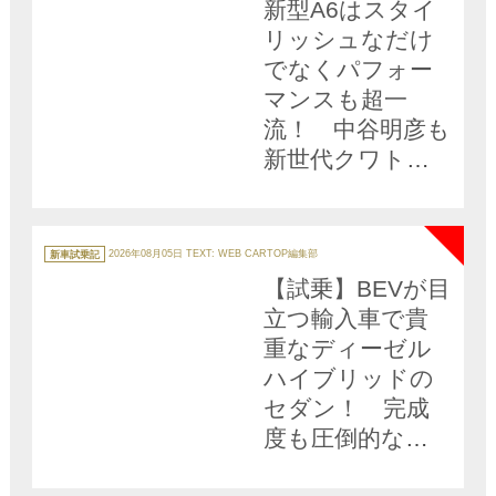
新型A6はスタイ
ー
リッシュなだけ
でなくパフォー
マンスも超一
流！ 中谷明彦も
新世代クワトロ
に酔いしれた
NEW
【動画】
カ
テ
新車試乗記
2026年08月05日
TEXT: WEB CARTOP編集部
ゴ
リ
【試乗】BEVが目
ー
立つ輸入車で貴
重なディーゼル
ハイブリッドの
セダン！ 完成
度も圧倒的な
「新型アウディ