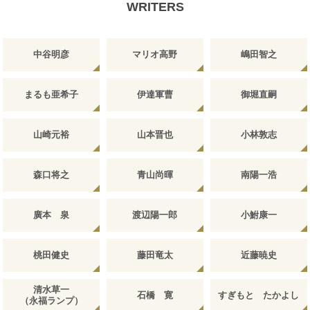
WRITERS
中谷明彦
マリオ高野
嶋田智之
まるも亜希子
伊達軍曹
御堀直嗣
山崎元裕
山本晋也
小林敦志
森口将之
青山尚暉
南陽一浩
廣本 泉
渡辺陽一郎
小鮒康一
桃田健史
藤田竜太
近藤暁史
清水草一
石橋 寛
すぎもと たかよし
（永福ランプ）