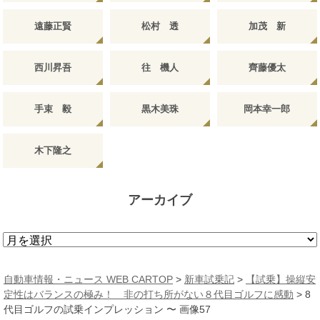
遠藤正賢
松村 透
加茂 新
西川昇吾
往 機人
齊藤優太
手束 毅
黒木美珠
岡本幸一郎
木下隆之
アーカイブ
ア
ー
カ
自動車情報・ニュース WEB CARTOP
>
新車試乗記
>
【試乗】操縦安
イ
定性はバランスの極み！ 非の打ち所がない８代目ゴルフに感動
>
8
ブ
代目ゴルフの試乗インプレッション 〜 画像57