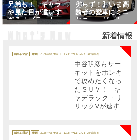
兄弟も！ キャラ
劣らず！】いま高
や見た目が違いす
齢者の愛車にミニ
ぎる「プラットフ
とニュービートル
ォーム共用」のク
が人気な理由
新着情報
ルマ5組10台！
NEW
カ
テ
新車試乗記
動画
2026年08月07日
TEXT: WEB CARTOP編集部
ゴ
リ
中谷明彦もサー
ー
キットをホンキ
で攻めたくなっ
たＳＵＶ！ キ
ャデラック・リ
リックVが速すぎ
た【動画】
NEW
カ
テ
新車試乗記
動画
2026年08月05日
TEXT: WEB CARTOP編集部
ゴ
リ