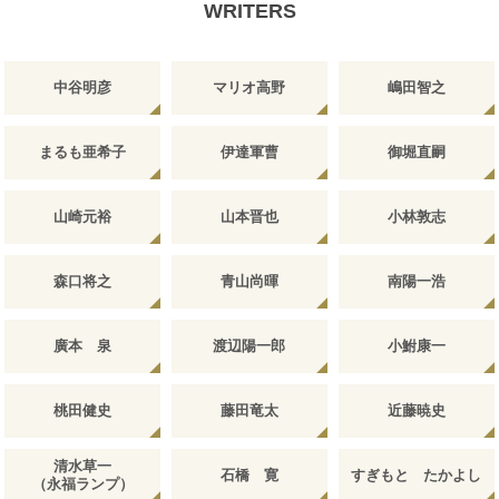
WRITERS
中谷明彦
マリオ高野
嶋田智之
まるも亜希子
伊達軍曹
御堀直嗣
山崎元裕
山本晋也
小林敦志
森口将之
青山尚暉
南陽一浩
廣本 泉
渡辺陽一郎
小鮒康一
桃田健史
藤田竜太
近藤暁史
清水草一
石橋 寛
すぎもと たかよし
（永福ランプ）