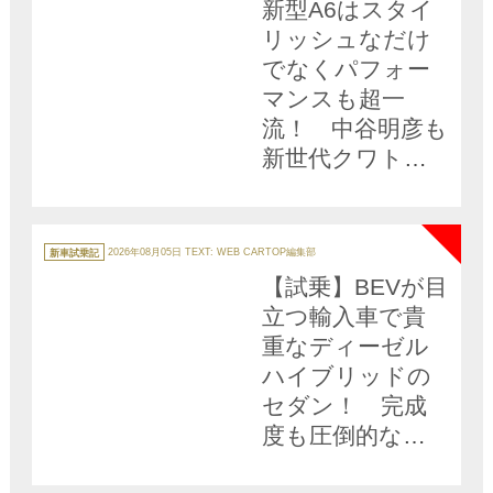
新型A6はスタイ
ー
リッシュなだけ
でなくパフォー
マンスも超一
流！ 中谷明彦も
新世代クワトロ
に酔いしれた
NEW
【動画】
カ
テ
新車試乗記
2026年08月05日
TEXT: WEB CARTOP編集部
ゴ
リ
【試乗】BEVが目
ー
立つ輸入車で貴
重なディーゼル
ハイブリッドの
セダン！ 完成
度も圧倒的な
「新型アウディ