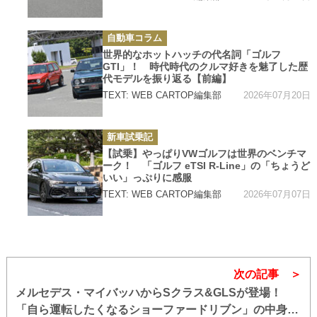
カ
自動車コラム
テ
ゴ
世界的なホットハッチの代名詞「ゴルフ
リ
GTI」！ 時代時代のクルマ好きを魅了した歴
ー
代モデルを振り返る【前編】
2026年07月20日
TEXT: WEB CARTOP編集部
カ
新車試乗記
テ
ゴ
【試乗】やっぱりVWゴルフは世界のベンチマ
リ
ーク！ 「ゴルフ eTSI R-Line」の「ちょうど
ー
いい」っぷりに感服
2026年07月07日
TEXT: WEB CARTOP編集部
次の記事
メルセデス・マイバッハからSクラス&GLSが登場！
「自ら運転したくなるショーファードリブン」の中身と