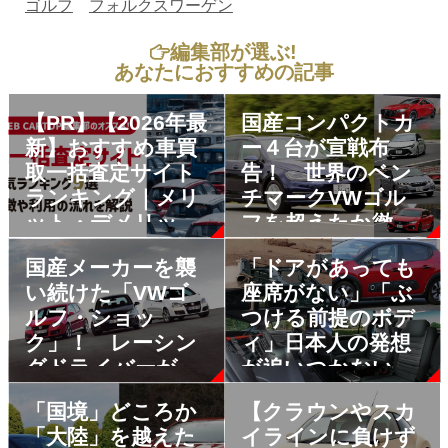
ゴルフ
フォルクスワーゲン
編集部が選ぶ!
あなたにおすすめの記事
【PR】【2026年最
国産コンパクトカ
新】おすすめ車買
ー４台が宣戦布
取一括査定サイト
告！ 世界のベン
ランキング｜メリ
チマークVWゴル
ット・デメリット
フを超えたか徹底
も解説
分析
国産メーカーを襲
「ドアがあっても
い続けた「VWゴ
座席がない」「ぶ
ルフ・ショッ
つける前提のボデ
ク」！ レーシン
ィ」日本人の発想
グドライバーが体
が追いつかない輸
感した「衝撃度」
入車「珍装備」５
「国境」どころか
【クラウンやスカ
とは
つ
「大陸」を越えた
イラインに負けず