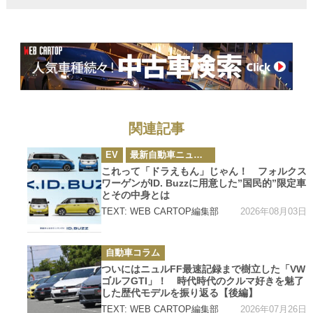
A6」は日本にお
いて現実的な選
択肢として要注
目!!
関連記事
カ
EV
最新自動車ニュース
テ
ゴ
これって「ドラえもん」じゃん！ フォルクス
リ
ワーゲンがID. Buzzに用意した”国民的”限定車
ー
とその中身とは
2026年08月03日
TEXT: WEB CARTOP編集部
カ
自動車コラム
テ
ゴ
ついにはニュルFF最速記録まで樹立した「VW
リ
ゴルフGTI」！ 時代時代のクルマ好きを魅了
ー
した歴代モデルを振り返る【後編】
2026年07月26日
TEXT: WEB CARTOP編集部