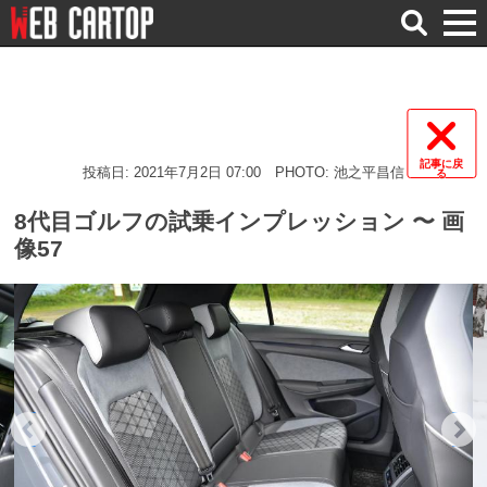
検
索
記事に戻
投稿日: 2021年7月2日 07:00
PHOTO: 池之平昌信
る
8代目ゴルフの試乗インプレッション 〜 画
像57