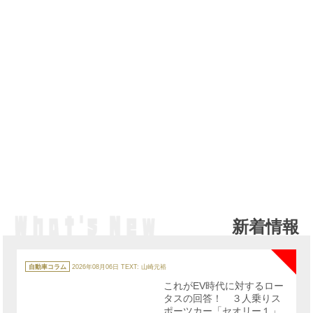
新着情報
NE
カ
テ
自動車コラム
2026年08月06日
TEXT: 山崎元裕
ゴ
リ
これがEV時代に対するロー
ー
タスの回答！ ３人乗りス
ポーツカー「セオリー１」