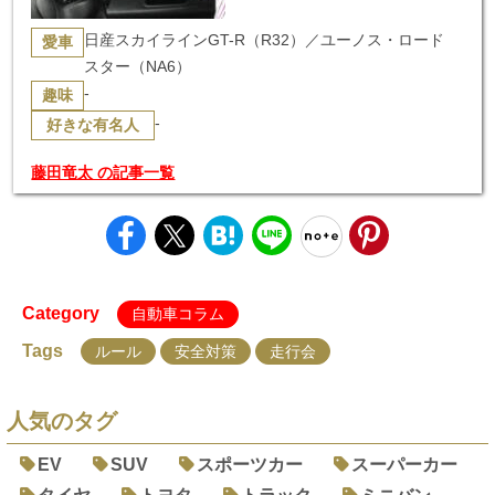
日産スカイラインGT-R（R32）／ユーノス・ロード
愛車
スター（NA6）
-
趣味
-
好きな有名人
藤田竜太 の記事一覧
Category
自動車コラム
Tags
ルール
安全対策
走行会
人気のタグ
EV
SUV
スポーツカー
スーパーカー