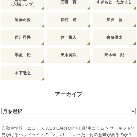
石橋 寛
すぎもと たかよし
（永福ランプ）
遠藤正賢
松村 透
加茂 新
西川昇吾
往 機人
齊藤優太
手束 毅
黒木美珠
岡本幸一郎
木下隆之
アーカイブ
ア
ー
カ
自動車情報・ニュース WEB CARTOP
>
自動車コラム
>
サーキットで
イ
見かけるヘッドライトの「×」印！ いったい何の意味があるのか？