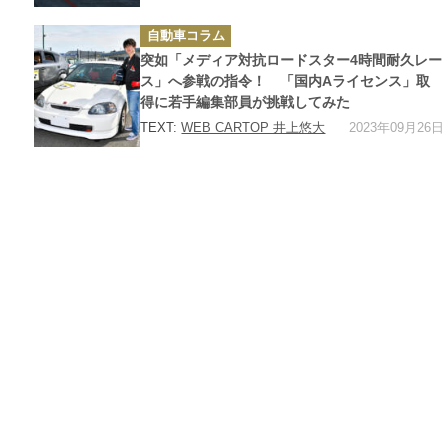
カ
自動車コラム
テ
ゴ
突如「メディア対抗ロードスター4時間耐久レー
リ
ー
ス」へ参戦の指令！ 「国内Aライセンス」取
得に若手編集部員が挑戦してみた
2023年09月26日
TEXT:
WEB CARTOP 井上悠大