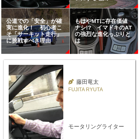
公道での「安全」が確
もはやMTに存在価値
実に進化！ 初心者こ
ナシ!? イマドキのAT
そ「サーキット走行」
の強烈な進化っぷりと
に挑戦すべき理由
は
藤田竜太
FUJITA RYUTA
モータリングライター