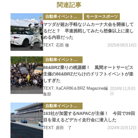
関連記事
カ
自動車イベント・カーイベント
モータースポーツ
テ
ゴ
マツダが超お手軽なジムカーナ大会を開催して
リ
ー
るだと？ 早速挑戦してみたら想像以上に楽し
める内容だった
2025年08月14日
TEXT: 石田 徹
カ
自動車イベント・カーイベント
テ
ゴ
86&BRZ乗りの桃源郷！ 風間オートサービス
リ
ー
主催の86&BRZだらけのドリフトイベントが楽
しすぎた
TEXT: XaCAR86＆BRZ Magazine編
2024年11月03
日
集部
カ
自動車イベント・カーイベント
テ
ゴ
163社が加盟するNAPACが主催！ 今回で39回
リ
ー
目を迎えるどデカイ走行会に潜入した
2024年10月12日
TEXT: 原田 了