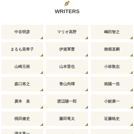
WRITERS
中谷明彦
マリオ高野
嶋田智之
まるも亜希子
伊達軍曹
御堀直嗣
山崎元裕
山本晋也
小林敦志
森口将之
青山尚暉
南陽一浩
廣本 泉
渡辺陽一郎
小鮒康一
桃田健史
藤田竜太
近藤暁史
清水草一