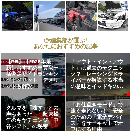
編集部が選ぶ!
あなたにおすすめの記事
【PR】【2026年最
「アウト・イン・アウ
新】おすすめ車買取一
ト」は過去のテクニッ
括査定サイトランキン
ク？ レーシングドラ
グ｜メリット・デメリ
イバーが解説する本当
ットも解説
の意味とイマドキの走
り方とは
「お仕置きモード」で
クルマを「壊す」との
速く走れない！ 安全
声もあった！ 超速操
のための「電子デバイ
作のギヤチェンジ「中
ス」をサーキットでオ
谷シフト」の秘密
フにする理由