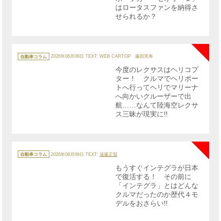
はロータスファンを納得さ
せられるか？
NE
カ
テ
自動車コラム
2026年08月06日
TEXT: WEB CARTOP 藤田実寿
ゴ
リ
今度のレクサスはヘリコプ
ー
ター！ クルマでヘリポー
トへ行ってヘリでマリーナ
へ向かいクルーザーで出
航……なんて陸海空レクサ
ス三昧が現実に!!
NE
カ
テ
自動車コラム
2026年08月06日
TEXT:
遠藤正賢
ゴ
リ
もうすぐインテグラが日本
ー
で復活する！ その前に
「インテグラ」とはどんな
クルマだったのか歴代４モ
デルをおさらい!!