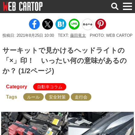
検
索
投稿日: 2021年8月25日 10:00
TEXT:
藤田竜太
PHOTO: WEB CARTOP
サーキットで見かけるヘッドライトの
「×」印！ いったい何の意味があるの
か？ (1/2ページ)
Category
自動車コラム
Tags
ルール
安全対策
走行会