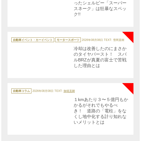
ったシェルビー「スーパー
スネーク」は狂暴なスペッ
ク!!
NE
カ
テ
自動車イベント・カーイベント
モータースポーツ
2026年08月08日
TEXT: 雪岡直樹
ゴ
リ
冷却は改善したのにまさか
ー
のタイヤバースト！ スバ
ルBRZが真夏の富士で苦戦
した理由とは
NE
カ
テ
自動車コラム
2026年08月08日
TEXT:
御堀直嗣
ゴ
リ
１kmあたり３〜５億円もか
ー
かるがそれでもやるべ
き！ 道路の「電柱」をな
くし地中化する計り知れな
いメリットとは