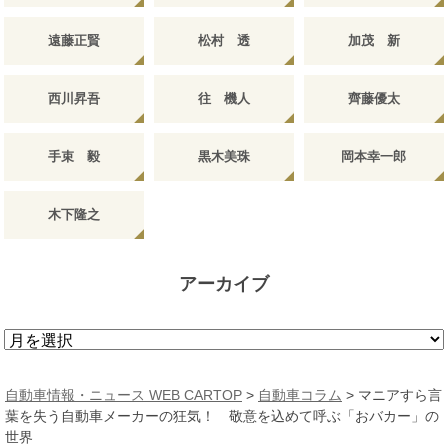
遠藤正賢
松村 透
加茂 新
西川昇吾
往 機人
齊藤優太
手束 毅
黒木美珠
岡本幸一郎
木下隆之
アーカイブ
ア
ー
カ
自動車情報・ニュース WEB CARTOP
>
自動車コラム
>
マニアすら言
イ
葉を失う自動車メーカーの狂気！ 敬意を込めて呼ぶ「おバカー」の
ブ
世界