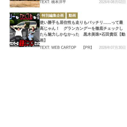
2026年08月02日
TEXT: 橋本洋平
カ
特別編集企画
動画
テ
ゴ
使い勝手も居住性も走りもバッチリ……って最
リ
ー
高じゃん！ グランカングーを徹底チェックし
たら魅力しかなかった 黒木美珠×石田貴臣【動
画】
2026年07月30日
TEXT: WEB CARTOP
【PR】