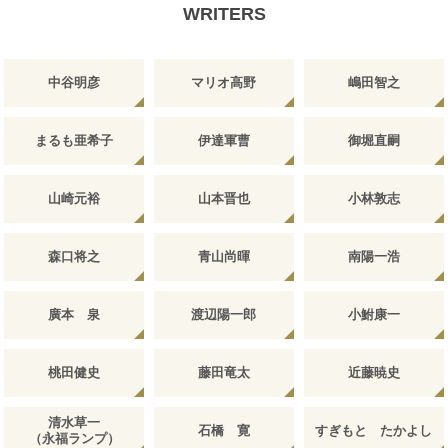
WRITERS
中谷明彦
マリオ高野
嶋田智之
まるも亜希子
伊達軍曹
御堀直嗣
山崎元裕
山本晋也
小林敦志
森口将之
青山尚暉
南陽一浩
廣本 泉
渡辺陽一郎
小鮒康一
桃田健史
藤田竜太
近藤暁史
清水草一
石橋 寛
すぎもと たかよし
（永福ランプ）