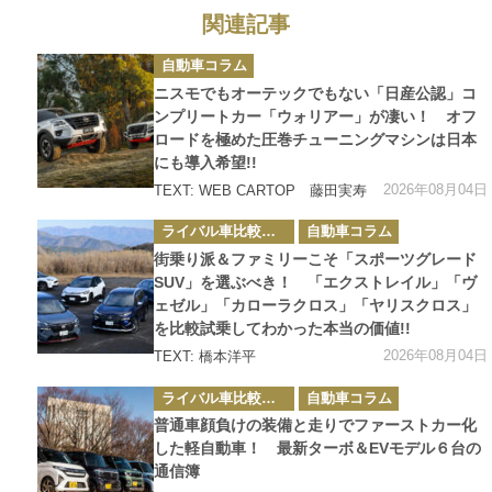
関連記事
カ
自動車コラム
テ
ゴ
ニスモでもオーテックでもない「日産公認」コ
リ
ー
ンプリートカー「ウォリアー」が凄い！ オフ
ロードを極めた圧巻チューニングマシンは日本
にも導入希望!!
2026年08月04日
TEXT: WEB CARTOP 藤田実寿
カ
ライバル車比較テスト
自動車コラム
テ
ゴ
街乗り派＆ファミリーこそ「スポーツグレード
リ
ー
SUV」を選ぶべき！ 「エクストレイル」「ヴ
ェゼル」「カローラクロス」「ヤリスクロス」
を比較試乗してわかった本当の価値!!
2026年08月04日
TEXT: 橋本洋平
カ
ライバル車比較テスト
自動車コラム
テ
ゴ
普通車顔負けの装備と走りでファーストカー化
リ
ー
した軽自動車！ 最新ターボ＆EVモデル６台の
通信簿