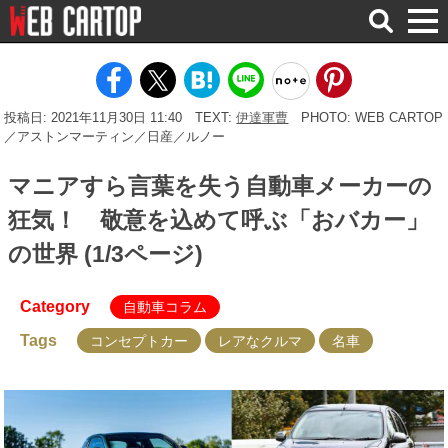
検
索
投稿日: 2021年11月30日 11:40
TEXT:
伊達軍曹
PHOTO: WEB CARTOP
／アストンマーティン／日産／ルノー
マニアすら言葉を失う自動車メーカーの
狂気！ 敬意を込めて呼ぶ「おバカー」
の世界 (1/3ページ)
Category
自動車コラム
Tags
コンセプトカー
レアなクルマ
名車