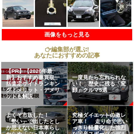
画像をもっと見る
編集部が選ぶ!
あなたにおすすめの記事
【PR】【2026年最
新】おすすめ車買取一
一度見たら忘れられな
括査定サイトランキン
い！ 歴史に残る「変
グ｜メリット・デメリ
顔」クルマ5選
ットも解説
よくぞ市販した！
究極ダイエットの激レ
「勢い」で出したとし
ア車！ 走り命で思い
か思えない日本車らし
っきり軽量化した強烈
からぬ「ぶっ飛んだ」
な国産スポーツモデル