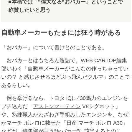
■本稿では「”偉大なる”おバカー」ということで
称賛したいと思う
自動車メーカーもたまには狂う時がある
「おバカー」について書けとのことである。
おバカーとはもちろん造語で、WEB CARTOP編集
部いわく「自動車メーカーがこんなの作っちゃってい
いの？ と感じさせるほどぶっ飛んだクルマ」のことで
あるらしい。
例を挙げるなら、トヨタ iQに430馬力のエンジンを
ブチ込んだ「
アストンマーティン
V8シグネット」
や、熟練職人がわざわざ手組みしたエンジンを、なぜ
かマーチ ボレロに載せた「日産 マーチ ボレロ A30」
などが、編集部が言う“おバカー”に該当するとのこ