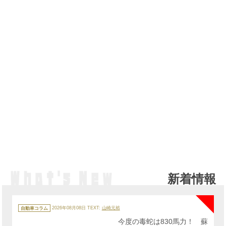
新着情報
NE
カ
テ
自動車コラム
2026年08月08日
TEXT:
山崎元裕
ゴ
リ
今度の毒蛇は830馬力！ 蘇
ー