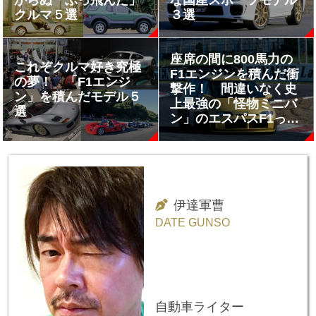
クルマ５選
３選
座席の間に800馬力の
これぞクルマ好き究極
F1エンジンを積んだ衝
の夢！ 「F1エンジ
撃作！ 間違いなく史
ン」を積んだモデル５
上最強の「怪物ミニバ
選
ン」のエスパスF1って
何もの？
伊達軍曹
DATE GUNSO
自動車ライター