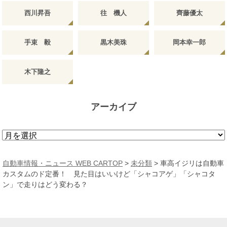
西川昇吾
往 機人
齊藤優太
手束 毅
黒木美珠
岡本幸一郎
木下隆之
アーカイブ
ア
ー
カ
自動車情報・ニュース WEB CARTOP
>
未分類
>
車高イジリは自動車
イ
カスタムのド定番！ 見た目はいいけど「シャコアゲ」「シャコタ
ブ
ン」で走りはどう変わる？