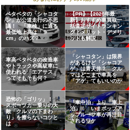
ベタベタの「シャコタ
【PR】【2026年最
ン」が公道走行の不思
新】おすすめ車買取一
議！ 「車検」に通る
括査定サイトランキン
最低地上高は「９
グ｜メリット・デメリ
cm」のハズ？
ットも解説
「シャコタン」は限界
車高ベタベタの改造車
があるけど「シャコア
やトラックや高級車に
ゲ」は青天井？ クル
使われる「エアサス」
マはどこまで車高を
ってそもそも何？
「アゲ」てもいいのか
恐怖の「ゴリッ」！
「車中泊」より「車上
スポーツカー乗りの大
泊」！ いまポップア
敵「クルマの下まわ
ップルーフ車が再注目
り」を擦らないコツと
されるワケ
は