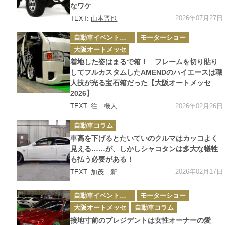
なワケ
2026年07月27日
TEXT:
山本晋也
カ
自動車イベント・カーイベント
モーターショー
テ
ゴ
大阪オートメッセ
リ
ー
着地した姿はまるで箱！ フレームを切り貼り
してフルカスタムしたAMENDのハイエースは職
人技が光る宝石箱だった【大阪オートメッセ
2026】
2026年02月26日
TEXT:
往 機人
カ
自動車コラム
テ
ゴ
車高を下げるとたいていのクルマはカッコよく
リ
ー
見える……が、しかしシャコタンは多大な犠牲
も払う必要がある！
2026年02月17日
TEXT: 加茂 新
カ
自動車イベント・カーイベント
モーターショー
テ
ゴ
大阪オートメッセ
自動車コラム
リ
ー
接地寸前のプレジデントは女性オーナーの愛