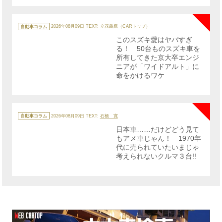
NE
カ
テ
自動車コラム
2026年08月09日
TEXT: 立花義鷹（CARトップ）
ゴ
リ
このスズキ愛はヤバすぎ
ー
る！ 50台ものスズキ車を
所有してきた京大卒エンジ
ニアが「ワイドアルト」に
命をかけるワケ
NE
カ
テ
自動車コラム
2026年08月09日
TEXT:
石橋 寛
ゴ
リ
日本車……だけどどう見て
ー
もアメ車じゃん！ 1970年
代に売られていたいまじゃ
考えられないクルマ３台!!