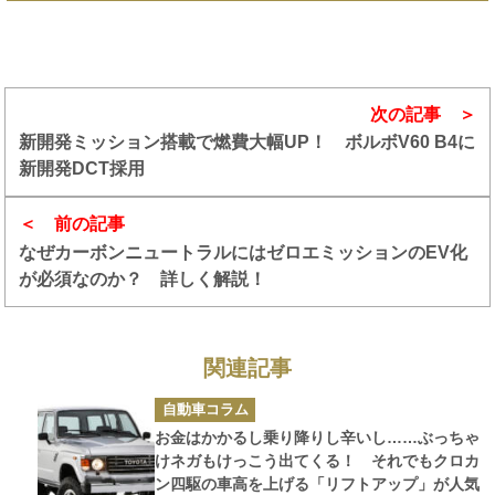
次の記事
新開発ミッション搭載で燃費大幅UP！ ボルボV60 B4に
新開発DCT採用
前の記事
なぜカーボンニュートラルにはゼロエミッションのEV化
が必須なのか？ 詳しく解説！
関連記事
カ
自動車コラム
テ
ゴ
お金はかかるし乗り降りし辛いし……ぶっちゃ
リ
ー
けネガもけっこう出てくる！ それでもクロカ
ン四駆の車高を上げる「リフトアップ」が人気