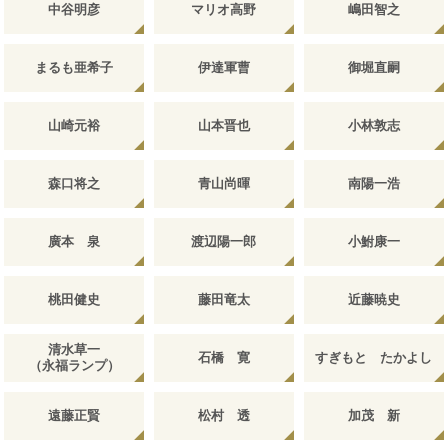
中谷明彦
マリオ高野
嶋田智之
まるも亜希子
伊達軍曹
御堀直嗣
山崎元裕
山本晋也
小林敦志
森口将之
青山尚暉
南陽一浩
廣本 泉
渡辺陽一郎
小鮒康一
桃田健史
藤田竜太
近藤暁史
清水草一
石橋 寛
すぎもと たかよし
（永福ランプ）
遠藤正賢
松村 透
加茂 新