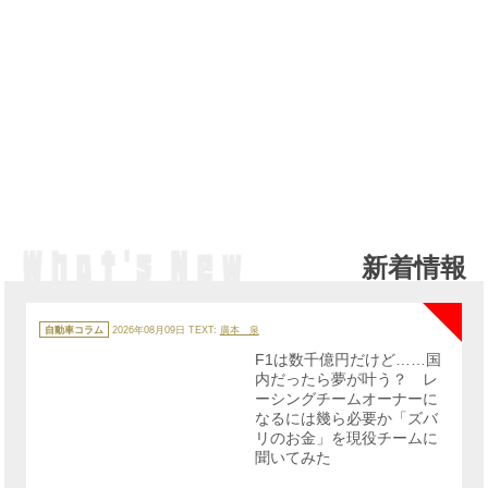
新着情報
NE
カ
テ
自動車コラム
2026年08月09日
TEXT:
廣本 泉
ゴ
リ
F1は数千億円だけど……国
ー
内だったら夢が叶う？ レ
ーシングチームオーナーに
なるには幾ら必要か「ズバ
リのお金」を現役チームに
聞いてみた