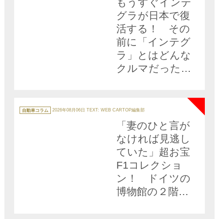
もうすぐインテ
グラが日本で復
活する！ その
前に「インテグ
ラ」とはどんな
クルマだったの
か歴代４モデル
NEW
をおさらい!!
カ
テ
自動車コラム
2026年08月06日
TEXT: WEB CARTOP編集部
ゴ
リ
「妻のひと言が
ー
なければ見逃し
ていた」超お宝
F1コレクショ
ン！ ドイツの
博物館の２階に
広がるレースフ
ァンのパラダイ