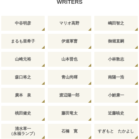
WRITERS
中谷明彦
マリオ高野
嶋田智之
まるも亜希子
伊達軍曹
御堀直嗣
山崎元裕
山本晋也
小林敦志
森口将之
青山尚暉
南陽一浩
廣本 泉
渡辺陽一郎
小鮒康一
桃田健史
藤田竜太
近藤暁史
清水草一
石橋 寛
すぎもと たかよし
（永福ランプ）