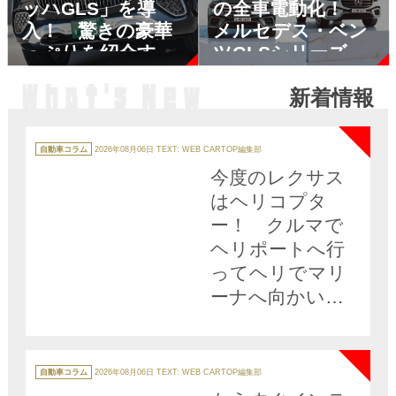
ッハGLS」を導
の全車電動化！
入！ 驚きの豪華
メルセデス・ベン
っぷりを紹介す
ツGLSシリーズが
る!!
モデルチェンジを
新着情報
実施
NEW
カ
テ
自動車コラム
2026年08月06日
TEXT: WEB CARTOP編集部
ゴ
リ
今度のレクサス
ー
はヘリコプタ
ー！ クルマで
ヘリポートへ行
ってヘリでマリ
ーナへ向かいク
ルーザーで出
NEW
航……なんて陸
海空レクサス三
カ
テ
自動車コラム
2026年08月06日
TEXT: WEB CARTOP編集部
ゴ
昧が現実に!!
リ
ー