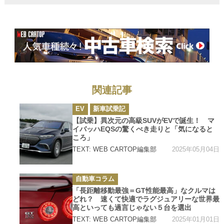
ス
関連記事
カ
EV
新車試乗記
テ
ゴ
【試乗】異次元の高級SUVがEVで誕生！ マ
リ
イバッハEQSの驚くべき走りと「気になると
ー
ころ」
2025年05月04日
TEXT: WEB CARTOP編集部
カ
自動車コラム
テ
ゴ
「長距離移動最強＝GT性能最高」なクルマは
リ
どれ？ 速くて快適でラグジュアリーな世界最
ー
高といっても過言じゃない５台を選出
2025年01月01日
TEXT: WEB CARTOP編集部