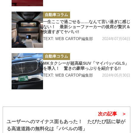
カ
自動車コラム
テ
ゴ
一生ここで過ごせる……なんて言い過ぎに感じ
リ
ない！ 最新ショーファーカーの後席が贅沢＆
ー
快適すぎてヤバい!!
2024年07月04日
TEXT: WEB CARTOP編集部
カ
自動車コラム
テ
ゴ
MKタクシーが超高級SUV「マイバッハGLS」
リ
を導入！ 驚きの豪華っぷりを紹介する!!
ー
2024年05月30日
TEXT: WEB CARTOP編集部
次の記事
ユーザーへのマイナス面もあった！ たびたび話に挙が
る高速道路の無料化は「バベルの塔」