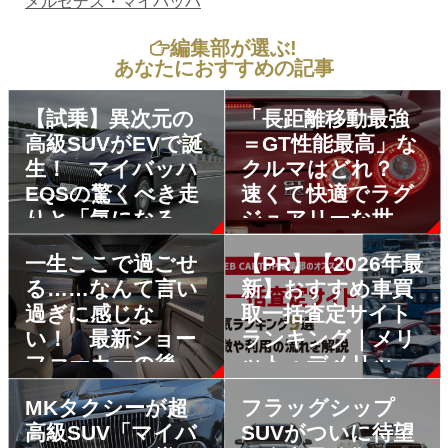
メルセデス・マイバッハ
編集部が選ぶ!
あなたにおすすめの記事
【試乗】異次元の
「長距離移動最強
高級SUVがEVで誕
＝GT性能最高」な
生！ マイバッハ
クルマはどれ？
EQSの驚くべき走
速くて快適でラグ
りと「気になると
ジュアリーな世界
ころ」
最高といっても過
一生ここで過ごせ
【PR】【2026年最
言じゃない５台を
る……なんて言い
新】おすすめ車買
選出
過ぎに感じな
取一括査定サイト
い！ 最新ショー
ランキング｜メリ
ファーカーの後席
ット・デメリット
が贅沢＆快適すぎ
も解説
MKタクシーが超
フラッグシップ
てヤバい!!
高級SUV「マイバ
SUVがついに待望