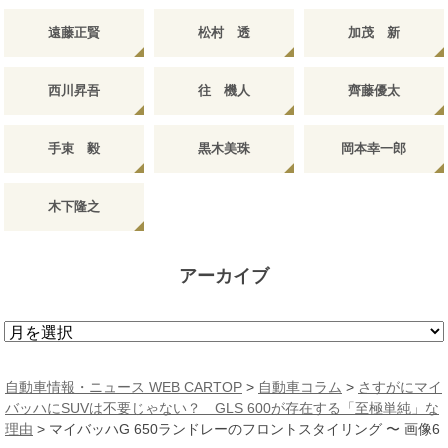
遠藤正賢
松村 透
加茂 新
西川昇吾
往 機人
齊藤優太
手束 毅
黒木美珠
岡本幸一郎
木下隆之
アーカイブ
ア
ー
カ
自動車情報・ニュース WEB CARTOP
>
自動車コラム
>
さすがにマイ
イ
バッハにSUVは不要じゃない？ GLS 600が存在する「至極単純」な
ブ
理由
>
マイバッハG 650ランドレーのフロントスタイリング 〜 画像6