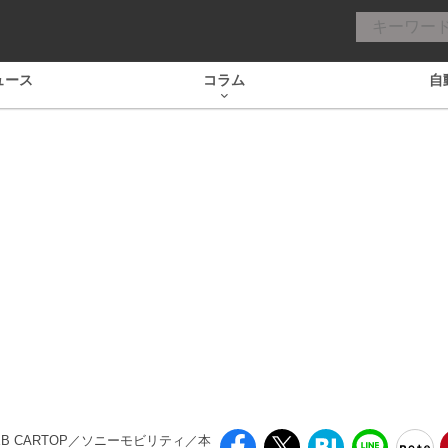
ュース
コラム
自
WEB CARTOP／ソニーモビリティ／本