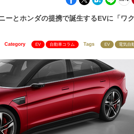
ニーとホンダの提携で誕生するEVに「ワ
Category
Tags
EV
自動車コラム
EV
電気自