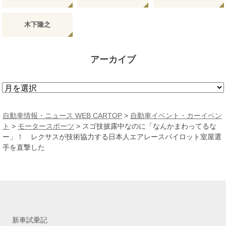
木下隆之
アーカイブ
ア
ー
カ
自動車情報・ニュース WEB CARTOP
>
自動車イベント・カーイベン
イ
ト
>
モータースポーツ
>
スゴ技披露中なのに「なんかまわってるな
ブ
ー」！ レクサスが技術協力する日本人エアレースパイロット室屋選
手を直撃した
新車試乗記