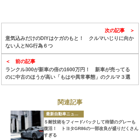
次の記事
意気込みだけのDIYはケガのもと！ クルマいじりに向か
ない人とNG行為６つ
前の記事
ランクル300が新車の倍の1600万円！ 新車が売ってる
のに中古のほうが高い「もはや異常事態」のクルマ３選
関連記事
カ
最新自動車ニュース
テ
ゴ
Ｓ耐技術をフィードバックして待望のグレーも
リ
ー
復活！ トヨタGR86の一部改良が盛りだくさん
すぎる