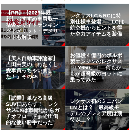
【PR】【2026年最
レクサスLC＆RCに特
新】おすすめ車買取一
別仕様車登場！ LCは
括査定サイトランキン
航空機からヒントを得
グ｜メリット・デメリ
た空力アイテムを装備
ットも解説
お値段４億円のボルボ
【美人自動車評論家】
製エンジンのレクサス
吉田由美の「わたくし
「LY650」！ 何もか
愛車買っちゃいまし
もが超弩級のヨットに
た！」その45
乗ってみた
【試乗】単なる高級
レクサス初のミニバン
SUVにあらず！ レク
LMとは？ 最高級モ
サスLXは市街地からガ
デルのプレミア度は期
チオフロードまで圧倒
待以上？
的な使い勝手だった