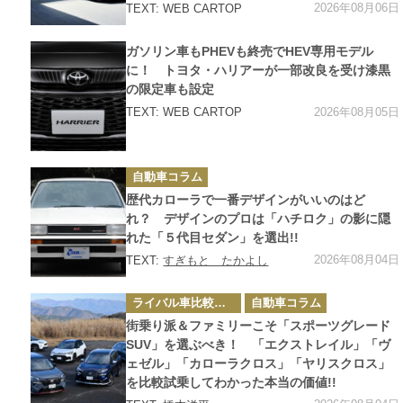
2026年08月06日
TEXT: WEB CARTOP
カ
ガソリン車もPHEVも終売でHEV専用モデル
テ
ゴ
に！ トヨタ・ハリアーが一部改良を受け漆黒
リ
の限定車も設定
ー
2026年08月05日
TEXT: WEB CARTOP
カ
自動車コラム
テ
ゴ
歴代カローラで一番デザインがいいのはど
リ
ー
れ？ デザインのプロは「ハチロク」の影に隠
れた「５代目セダン」を選出!!
2026年08月04日
TEXT:
すぎもと たかよし
カ
ライバル車比較テスト
自動車コラム
テ
ゴ
街乗り派＆ファミリーこそ「スポーツグレード
リ
ー
SUV」を選ぶべき！ 「エクストレイル」「ヴ
ェゼル」「カローラクロス」「ヤリスクロス」
を比較試乗してわかった本当の価値!!