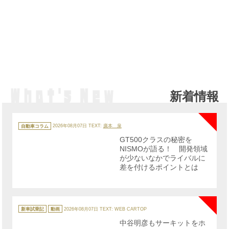
新着情報
NE
カ
テ
自動車コラム
2026年08月07日
TEXT:
廣本 泉
ゴ
リ
GT500クラスの秘密を
ー
NISMOが語る！ 開発領域
が少ないなかでライバルに
差を付けるポイントとは
NE
カ
テ
新車試乗記
動画
2026年08月07日
TEXT: WEB CARTOP
ゴ
リ
中谷明彦もサーキットをホ
ー