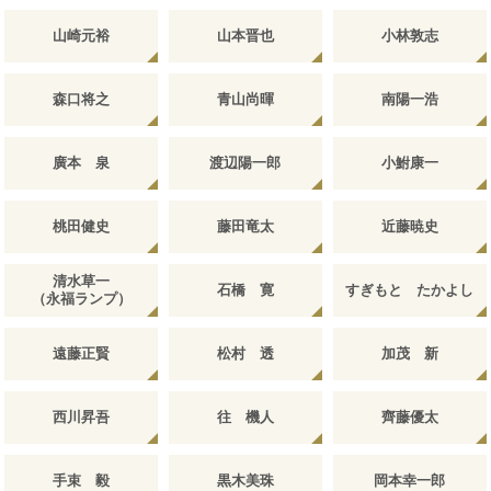
山崎元裕
山本晋也
小林敦志
森口将之
青山尚暉
南陽一浩
廣本 泉
渡辺陽一郎
小鮒康一
桃田健史
藤田竜太
近藤暁史
清水草一
石橋 寛
すぎもと たかよし
（永福ランプ）
遠藤正賢
松村 透
加茂 新
西川昇吾
往 機人
齊藤優太
手束 毅
黒木美珠
岡本幸一郎