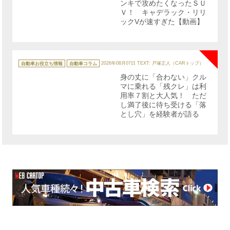
ンキで攻めたくなったＳＵ
Ｖ！ キャデラック・リリ
ックVが速すぎた【動画】
NE
カ
テ
自動車お役立ち情報
自動車コラム
2026年08月07日
TEXT: 戸塚正人（CARトップ）
ゴ
リ
身の丈に「合わない」クル
ー
マに乗れる「残クレ」は利
用率７割と大人気！ ただ
し満了後に待ち受ける「落
とし穴」を経験者が語る