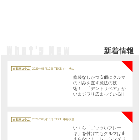
新着情報
NE
カ
テ
自動車コラム
2026年08月10日
TEXT:
往 機人
ゴ
リ
塗装なしかつ安価にクルマ
ー
の凹みを直す魔法の技
術！ 「デントリペア」が
いまジワリ広まっている!!
NE
カ
テ
自動車コラム
2026年08月10日
TEXT: 中谷明彦
ゴ
リ
いくら「ゴッツいブレー
ー
キ」を付けてもクルマは止
まらない！ レーシングド