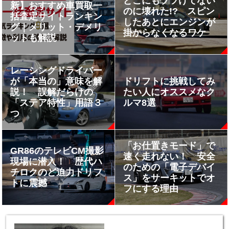
どこにもブツけてない
新】おすすめ車買取一
のに壊れた!? スピン
括査定サイトランキン
したあとにエンジンが
グ｜メリット・デメリ
掛からなくなるワケ
ットも解説
レーシングドライバー
が「本当の」意味を解
ドリフトに挑戦してみ
説！ 誤解だらけの
たい人にオススメなク
「ステア特性」用語３
ルマ8選
つ
「お仕置きモード」で
GR86のテレビCM撮影
速く走れない！ 安全
現場に潜入！ 歴代ハ
のための「電子デバイ
チロクのど迫力ドリフ
ス」をサーキットでオ
トに震撼
フにする理由