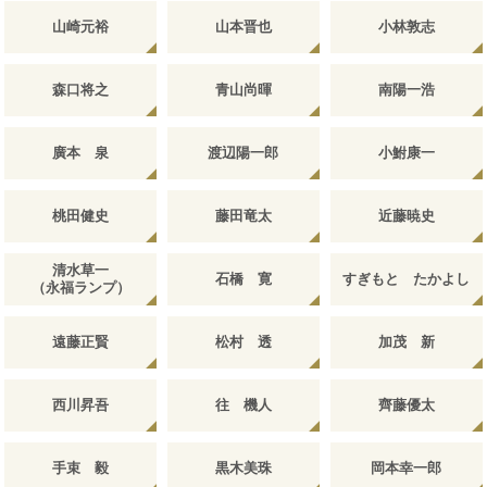
山崎元裕
山本晋也
小林敦志
森口将之
青山尚暉
南陽一浩
廣本 泉
渡辺陽一郎
小鮒康一
桃田健史
藤田竜太
近藤暁史
清水草一
石橋 寛
すぎもと たかよし
（永福ランプ）
遠藤正賢
松村 透
加茂 新
西川昇吾
往 機人
齊藤優太
手束 毅
黒木美珠
岡本幸一郎