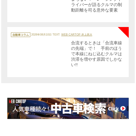
ライバーが語るクルマの制
動距離を司る意外な要素
NE
カ
テ
自動車コラム
2026年08月10日
TEXT:
WEB CARTOP 井上悠大
ゴ
リ
合流するときは「合流車線
ー
の先端」で！ 手前のほう
で本線にねじ込むクルマは
渋滞を増やす原因でしかな
い!!