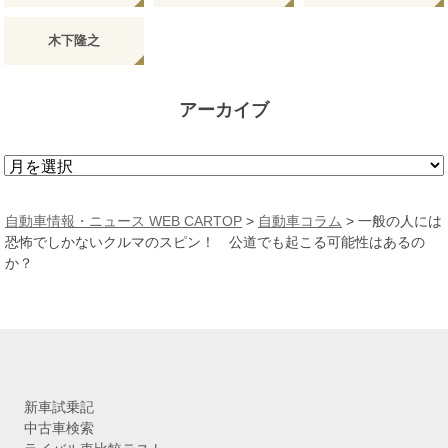
木下隆之
アーカイブ
ア
ー
カ
自動車情報・ニュース WEB CARTOP
>
自動車コラム
>
一般の人には
イ
恐怖でしかないクルマのスピン！ 公道でも起こる可能性はあるの
ブ
か？
新車試乗記
中古車検索