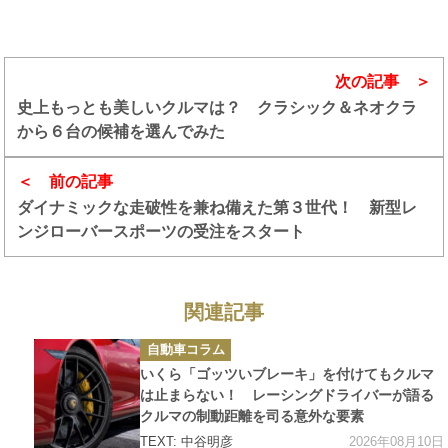
次の記事
史上もっとも美しいクルマは？ クラシック＆ネオクラ
から６台の候補を選んでみた
前の記事
ダイナミックな走破性を兼ね備えた第３世代！ 新型レ
ンジローバースポーツの受注をスタート
関連記事
カ
自動車コラム
テ
ゴ
いくら「ゴッツいブレーキ」を付けてもクルマ
リ
ー
は止まらない！ レーシングドライバーが語る
クルマの制動距離を司る意外な要素
2026年08月10日
TEXT: 中谷明彦