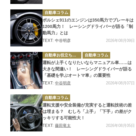
カ
自動車コラム
テ
ゴ
ポルシェ911のエンジンは350馬力でブレーキは
リ
ー
1200馬力！ レーシングドライバーが語る「制
動馬力」とは
2026年08月09日
TEXT: 中谷明彦
カ
自動車お役立ち情報
自動車コラム
テ
ゴ
運転が上手くなりたいならマニュアル車……は
リ
ー
大きな間違い！ レーシングドライバーが語る
「基礎を学ぶオートマ車」の重要性
2026年08月07日
TEXT:
中谷明彦
カ
自動車コラム
テ
ゴ
運転支援や安全装備が充実すると運転技術の差
リ
ー
は埋まる？ むしろ「上手」「下手」の差がク
ッキリする可能性大！
2026年08月05日
TEXT:
藤田竜太