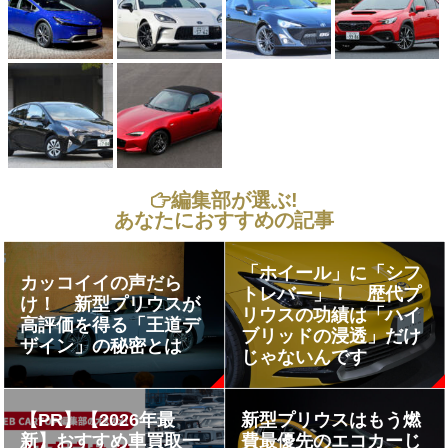
編集部が選ぶ!
あなたにおすすめの記事
「ホイール」に「シフ
カッコイイの声だら
トレバー」！ 歴代プ
け！ 新型プリウスが
リウスの功績は「ハイ
高評価を得る「王道デ
ブリッドの浸透」だけ
ザイン」の秘密とは
じゃないんです
【PR】【2026年最
新型プリウスはもう燃
新】おすすめ車買取一
費最優先のエコカーじ