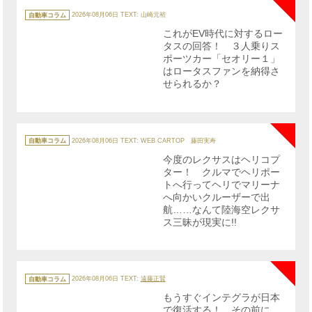
カ
テ
自動車コラム
2026年08月06日
TEXT: 山崎元裕
ゴ
リ
これがEV時代に対するロー
ー
タスの回答！ ３人乗りス
ポーツカー「セオリー１」
はロータスファンを納得さ
せられるか？
NE
カ
テ
自動車コラム
2026年08月06日
TEXT: WEB CARTOP 藤田実寿
ゴ
リ
今度のレクサスはヘリコプ
ー
ター！ クルマでヘリポー
トへ行ってヘリでマリーナ
へ向かいクルーザーで出
航……なんて陸海空レクサ
ス三昧が現実に!!
NE
カ
テ
自動車コラム
2026年08月06日
TEXT:
遠藤正賢
ゴ
リ
もうすぐインテグラが日本
ー
で復活する！ その前に