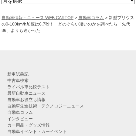
ア
ー
カ
自動車情報・ニュース WEB CARTOP
>
自動車コラム
>
新型プリウス
イ
の0-100km/h加速は6.7秒！ どのぐらい凄いのかを調べたら「先代
ブ
86」よりも速かった
新車試乗記
中古車検索
ライバル車比較テスト
最新自動車ニュース
自動車お役立ち情報
自動車先進技術・テクノロジーニュース
自動車コラム
インタビュー
カー用品・グッズ情報
自動車イベント・カーイベント