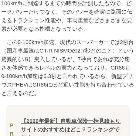
100km/hに到達するまでの時間を計測したもので、ピ
ークパワーだけでなく、そのパワーを確実に路面に伝
えるトラクション性能や、車両重量などさまざまな要
素が必要となる指標となっている。
この0-100km/h加速、現代のスーパーカーでは2秒台
（国産車最速はGT-R NISMOの2.7秒とのこと）という
驚異的な域に突入しているが、7秒台であれば充分速
さを体感できるレベルの実力となっており、GR86も
0-100km/h加速は6.3秒と言われているから、新型プリ
ウスPHEVはGR86にほど近い性能を持ち合わせている
と言えるのだ。
【2026年最新】自動車保険一括見積もり
P
サイトのおすすめはどこ？ランキングで
R