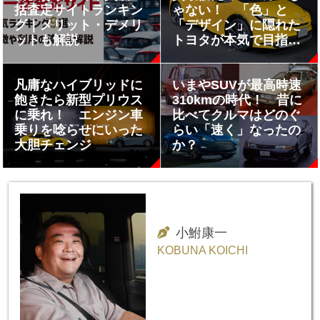
括査定サイトランキン
ゃない！ 「色」と
グ｜メリット・デメリ
「デザイン」に隠れた
ットも解説
トヨタが本気で目指す
「愛車道」
凡庸なハイブリッドに
いまやSUVが最高時速
飽きたら新型プリウス
310kmの時代！ 昔に
に乗れ！ エンジン車
比べてクルマはどのぐ
乗りを唸らせにいった
らい「速く」なったの
大胆チェンジ
か？
小鮒康一
KOBUNA KOICHI