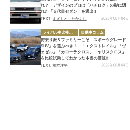
リ
ー
れ？ デザインのプロは「ハチロク」の影に隠
れた「５代目セダン」を選出!!
2026年08月04日
TEXT:
すぎもと たかよし
カ
ライバル車比較テスト
自動車コラム
テ
ゴ
街乗り派＆ファミリーこそ「スポーツグレード
リ
ー
SUV」を選ぶべき！ 「エクストレイル」「ヴ
ェゼル」「カローラクロス」「ヤリスクロス」
を比較試乗してわかった本当の価値!!
2026年08月04日
TEXT: 橋本洋平