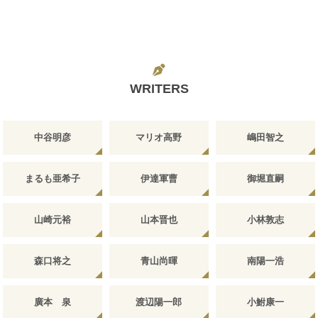
WRITERS
中谷明彦
マリオ高野
嶋田智之
まるも亜希子
伊達軍曹
御堀直嗣
山崎元裕
山本晋也
小林敦志
森口将之
青山尚暉
南陽一浩
廣本 泉
渡辺陽一郎
小鮒康一