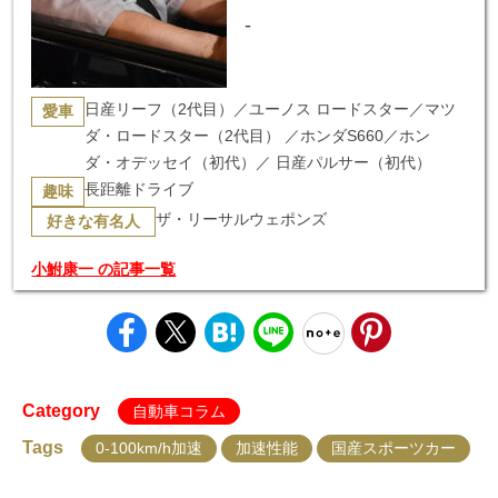
-
日産リーフ（2代目）／ユーノス ロードスター／マツ
愛車
ダ・ロードスター（2代目） ／ホンダS660／ホン
ダ・オデッセイ（初代）／ 日産パルサー（初代）
長距離ドライブ
趣味
ザ・リーサルウェポンズ
好きな有名人
小鮒康一 の記事一覧
Category
自動車コラム
Tags
0-100km/h加速
加速性能
国産スポーツカー