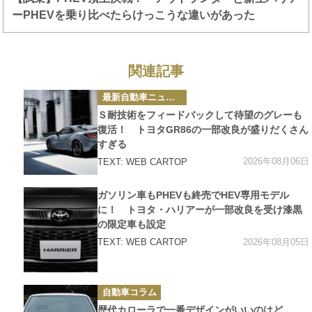
ーPHEVを乗り比べたらけっこうな違いがあった
関連記事
カ
最新自動車ニュース
テ
ゴ
Ｓ耐技術をフィードバックして待望のグレーも
リ
ー
復活！ トヨタGR86の一部改良が盛りだくさん
すぎる
2026年08月06日
TEXT: WEB CARTOP
カ
ガソリン車もPHEVも終売でHEV専用モデル
テ
ゴ
に！ トヨタ・ハリアーが一部改良を受け漆黒
リ
の限定車も設定
ー
2026年08月05日
TEXT: WEB CARTOP
カ
自動車コラム
テ
ゴ
歴代カローラで一番デザインがいいのはど