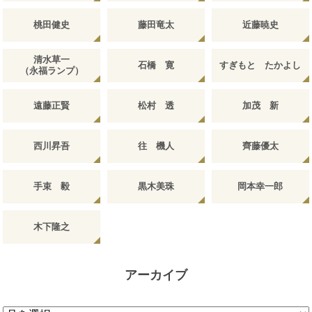
桃田健史
藤田竜太
近藤暁史
清水草一
石橋 寛
すぎもと たかよし
（永福ランプ）
遠藤正賢
松村 透
加茂 新
西川昇吾
往 機人
齊藤優太
手束 毅
黒木美珠
岡本幸一郎
木下隆之
アーカイブ