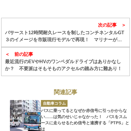
次の記事
バサースト12時間耐久レースを制したコンチネンタルGT
３のイメージを市販現行モデルで再現！ マリナーがビ
スポークした2台のベントレー・コンチネンタルGT Sを
発表
前の記事
最近流行のEVやHVのワンペダルドライブはありかなし
か？ 不要派はそもそものアクセルの踏み方に難あり！
関連記事
カ
自動車コラム
テ
ゴ
バスに乗ってるとなぜか赤信号に引っかからな
リ
ー
い……は気のせいじゃなかった！ バスをスム
ースに走らせるため信号と連携する「PTPS」と
は