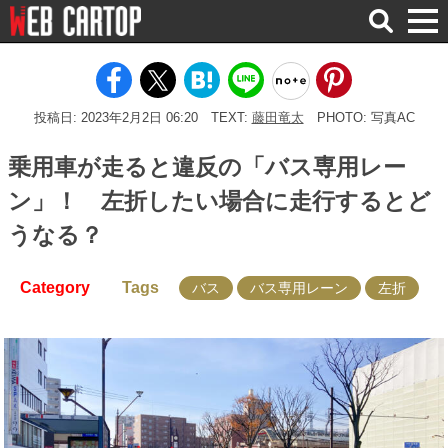
検
索
投稿日: 2023年2月2日 06:20
TEXT:
藤田竜太
PHOTO: 写真AC
乗用車が走ると違反の「バス専用レー
ン」！ 左折したい場合に走行するとど
うなる？
Category
Tags
バス
バス専用レーン
左折