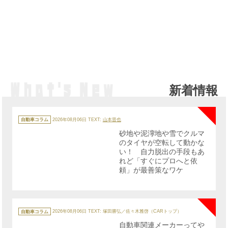
新着情報
NE
カ
テ
自動車コラム
2026年08月06日
TEXT:
山本晋也
ゴ
リ
砂地や泥濘地や雪でクルマ
ー
のタイヤが空転して動かな
い！ 自力脱出の手段もあ
れど「すぐにプロへと依
頼」が最善策なワケ
NE
カ
テ
自動車コラム
2026年08月06日
TEXT: 塚田勝弘／佐々木雅啓（CARトップ）
ゴ
リ
自動車関連メーカーってや
ー