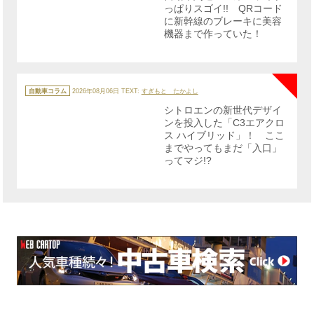
っぱりスゴイ!! QRコード
に新幹線のブレーキに美容
機器まで作っていた！
NE
カ
テ
自動車コラム
2026年08月06日
TEXT:
すぎもと たかよし
ゴ
リ
シトロエンの新世代デザイ
ー
ンを投入した「C3エアクロ
ス ハイブリッド」！ ここ
までやってもまだ「入口」
ってマジ!?