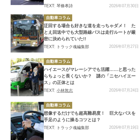
2026年07月30日
TEXT: 琴條孝詩
カ
自動車コラム
テ
ゴ
迂回する場合も好きな道を走っちゃダメ！ た
リ
ー
とえ回送中でも大型路線バスは走行ルートが厳
密に決められていた!!
2026年07月27日
TEXT: トラック魂編集部
カ
自動車コラム
テ
ゴ
ハイエースがマレーシアでも活躍……と思った
リ
ー
らちょっと長くないか？ 謎の「ニセハイエー
ス」の正体とは
2026年07月24日
TEXT:
小林敦志
カ
自動車コラム
テ
ゴ
想像するだけでも超高難易度！ 巨大なバスを
リ
ー
手足のように操るコツとは？
2026年07月19日
TEXT: トラック魂編集部