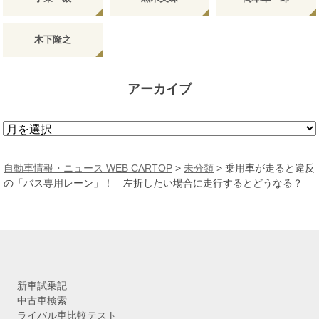
木下隆之
アーカイブ
ア
ー
カ
自動車情報・ニュース WEB CARTOP
>
未分類
>
乗用車が走ると違反
イ
の「バス専用レーン」！ 左折したい場合に走行するとどうなる？
ブ
新車試乗記
中古車検索
ライバル車比較テスト