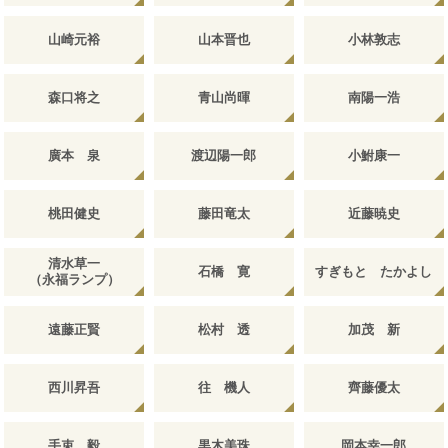
山崎元裕
山本晋也
小林敦志
森口将之
青山尚暉
南陽一浩
廣本 泉
渡辺陽一郎
小鮒康一
桃田健史
藤田竜太
近藤暁史
清水草一
石橋 寛
すぎもと たかよし
（永福ランプ）
遠藤正賢
松村 透
加茂 新
西川昇吾
往 機人
齊藤優太
手束 毅
黒木美珠
岡本幸一郎