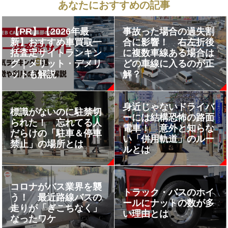
あなたにおすすめの記事
【PR】【2026年最
事故った場合の過失割
新】おすすめ車買取一
合に影響！ 右左折後
括査定サイトランキン
に複数車線ある場合は
グ｜メリット・デメリ
どの車線に入るのが正
ットも解説
解？
身近じゃないドライバ
標識がないのに駐禁切
ーには結構恐怖の路面
られた！ 忘れてる人
電車！ 意外と知らな
だらけの「駐車＆停車
い「併用軌道」のルー
禁止」の場所とは
ルとは
コロナがバス業界を襲
トラック・バスのホイ
う！ 最近路線バスの
ールにナットの数が多
走りが「ぎこちなく」
い理由とは
なったワケ