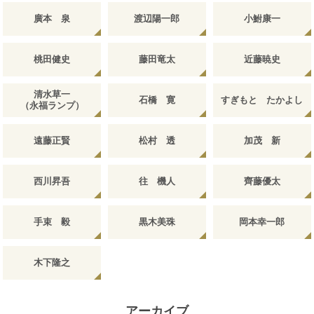
廣本 泉
渡辺陽一郎
小鮒康一
桃田健史
藤田竜太
近藤暁史
清水草一
石橋 寛
すぎもと たかよし
（永福ランプ）
遠藤正賢
松村 透
加茂 新
西川昇吾
往 機人
齊藤優太
手束 毅
黒木美珠
岡本幸一郎
木下隆之
アーカイブ