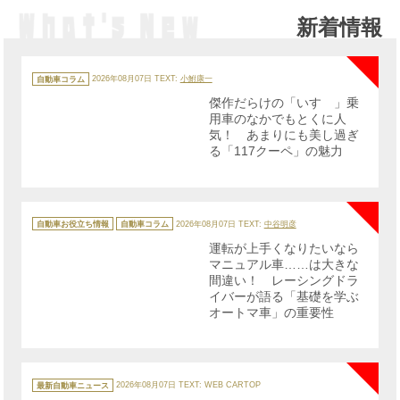
新着情報
NE
カ
テ
自動車コラム
2026年08月07日
TEXT:
小鮒康一
ゴ
リ
傑作だらけの「いすゞ」乗
ー
用車のなかでもとくに人
気！ あまりにも美し過ぎ
る「117クーペ」の魅力
NE
カ
テ
自動車お役立ち情報
自動車コラム
2026年08月07日
TEXT:
中谷明彦
ゴ
リ
運転が上手くなりたいなら
ー
マニュアル車……は大きな
間違い！ レーシングドラ
イバーが語る「基礎を学ぶ
オートマ車」の重要性
NE
カ
テ
最新自動車ニュース
2026年08月07日
TEXT: WEB CARTOP
ゴ