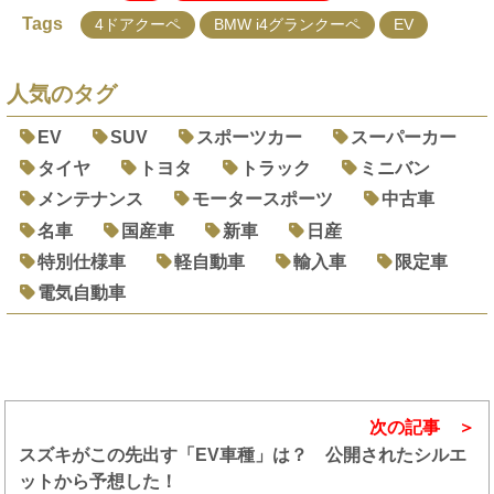
Tags
4ドアクーペ
BMW i4グランクーペ
EV
人気のタグ
EV
SUV
スポーツカー
スーパーカー
タイヤ
トヨタ
トラック
ミニバン
メンテナンス
モータースポーツ
中古車
名車
国産車
新車
日産
特別仕様車
軽自動車
輸入車
限定車
電気自動車
次の記事
スズキがこの先出す「EV車種」は？ 公開されたシルエ
ットから予想した！