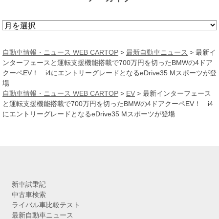
ア
ー
カ
自動車情報・ニュース WEB CARTOP
>
最新自動車ニュース
>
最新イ
イ
ンターフェースと運転支援機能搭載で700万円を切ったBMWの4ドア
ブ
クーペEV！ i4にエントリーグレードとなるeDrive35 Mスポーツが登
場
自動車情報・ニュース WEB CARTOP
>
EV
>
最新インターフェース
と運転支援機能搭載で700万円を切ったBMWの4ドアクーペEV！ i4
にエントリーグレードとなるeDrive35 Mスポーツが登場
新車試乗記
中古車検索
ライバル車比較テスト
最新自動車ニュース