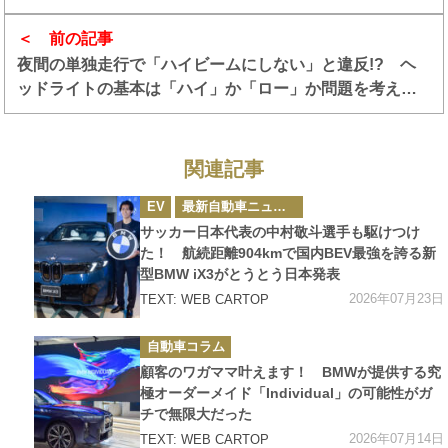
前の記事
夜間の単独走行で「ハイビームにしない」と違反!? ヘ
ッドライトの基本は「ハイ」か「ロー」か問題を考えて
みた
関連記事
カ
EV
最新自動車ニュース
テ
ゴ
サッカー日本代表の中村敬斗選手も駆けつけ
リ
ー
た！ 航続距離904kmで国内BEV最強を誇る新
型BMW iX3がとうとう日本発表
2026年07月23日
TEXT: WEB CARTOP
カ
自動車コラム
テ
ゴ
顧客のワガママ叶えます！ BMWが提供する究
リ
ー
極オーダーメイド「Individual」の可能性がガ
チで無限大だった
2026年07月14日
TEXT: WEB CARTOP