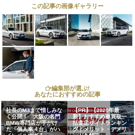
この記事の画像ギャラリー
編集部が選ぶ!
あなたにおすすめの記事
社長のM3まで惜しみな
【PR】【2026年最
く公開！ 大阪の名門
新】おすすめ車買取一
BMW専門店が手がけ
括査定サイトランキン
た「個人車４台」がハ
グ｜メリット・デメリ