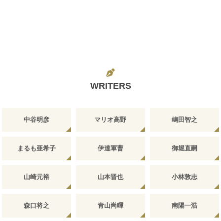
WRITERS
中谷明彦
マリオ高野
嶋田智之
まるも亜希子
伊達軍曹
御堀直嗣
山崎元裕
山本晋也
小林敦志
森口将之
青山尚暉
南陽一浩