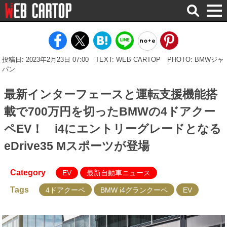
検
索
投稿日: 2023年2月23日 07:00
TEXT: WEB CARTOP
PHOTO: BMWジャ
パン
最新インターフェースと運転支援機能搭
載で700万円を切ったBMWの4ドアクー
ペEV！ i4にエントリーグレードとなる
eDrive35 Mスポーツが登場
Category
EV
最新自動車ニュース
Tags
4ドアクーペ
BMW i4グランクーペ
EV