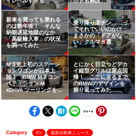
イレベルすぎる
ットも解説
新車を買っても乗れる
乗り降り楽チン……っ
のは数年後！ そんな
てそれでいいのか!?
納期遅延地獄のなか
まさかの「ドアがな
「高級輸入車」の状況
い」クルマ８選
を調べてみた
M３史上初のステーシ
とにかく目立つどデカ
ョンワゴンが日本上
イ縦型グリルは原点回
陸！ BMW M３コン
帰！ ここに至るまで
ペティション M
のBMWのデザインを
xDrive ツーリングを発
振り返ってみた
表
Category
EV
最新自動車ニュース