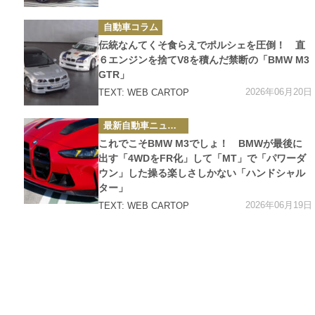
カ
自動車コラム
テ
ゴ
伝統なんてくそ食らえでポルシェを圧倒！ 直
リ
ー
６エンジンを捨てV8を積んだ禁断の「BMW M3
GTR」
2026年06月20日
TEXT: WEB CARTOP
カ
最新自動車ニュース
テ
ゴ
これでこそBMW M3でしょ！ BMWが最後に
リ
ー
出す「4WDをFR化」して「MT」で「パワーダ
ウン」した操る楽しさしかない「ハンドシャル
ター」
2026年06月19日
TEXT: WEB CARTOP