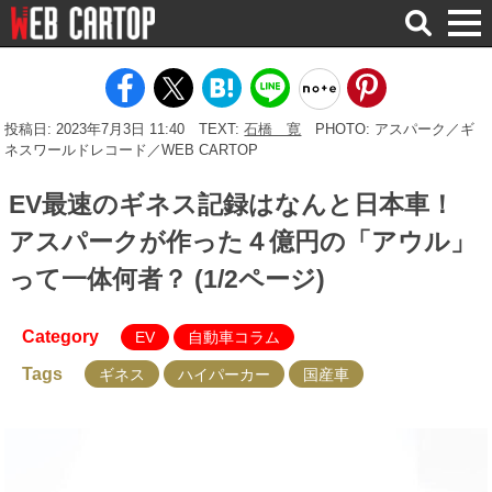
検
索
投稿日: 2023年7月3日 11:40
TEXT:
石橋 寛
PHOTO: アスパーク／ギ
ネスワールドレコード／WEB CARTOP
EV最速のギネス記録はなんと日本車！
アスパークが作った４億円の「アウル」
って一体何者？ (1/2ページ)
Category
EV
自動車コラム
Tags
ギネス
ハイパーカー
国産車