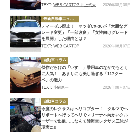
2026年08月08日
TEXT:
WEB CARTOP 井上悠大
カ
最新自動車ニュース
テ
ゴ
ディーゼル廃止！ マツダCX-30が「大胆なグ
リ
ー
レード変更」「一部改良」「女性向けグレード
を展開」した理由とは？
2026年08月07日
TEXT: WEB CARTOP
カ
自動車コラム
テ
ゴ
傑作だらけの「いすゞ」乗用車のなかでもとく
リ
ー
に人気！ あまりにも美し過ぎる「117クー
ペ」の魅力
2026年08月07日
TEXT:
小鮒康一
カ
自動車コラム
テ
ゴ
今度のレクサスはヘリコプター！ クルマでヘ
リ
ー
リポートへ行ってヘリでマリーナへ向かいクル
ーザーで出航……なんて陸海空レクサス三昧が
現実に!!