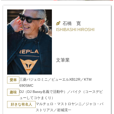
イバーが指摘
石橋 寛
ISHIBASHI HIROSHI
文筆業
三菱パジェロミニ／ビューエルXB12R／KTM
愛車
690SMC
DJ（DJ Bassy名義で活動中）／バイク（コースデビ
趣味
ューしてコケまくり）
マルチェロ・マストロヤンニ／ジャコ・パ
好きな有名人
ストリアス／岩城滉一