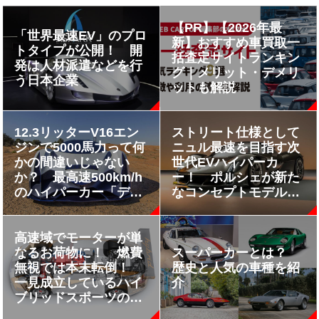
【PR】【2026年最
「世界最速EV」のプロ
新】おすすめ車買取一
トタイプが公開！ 開
括査定サイトランキン
発は人材派遣などを行
グ｜メリット・デメリ
う日本企業
ットも解説
12.3リッターV16エン
ストリート仕様として
ジンで5000馬力って何
ニュル最速を目指す次
かの間違いじゃない
世代EVハイパーカ
か？ 最高速500km/h
ー！ ポルシェが新た
のハイパーカー「デヴ
なコンセプトモデル
ェル16」がケタ違いす
「ミッションX」を発
ぎて声が出ない
表
高速域でモーターが単
なるお荷物に！ 燃費
スーパーカーとは？
無視では本末転倒！
歴史と人気の車種を紹
一見成立しているハイ
介
ブリッドスポーツの問
題点をレーシングドラ