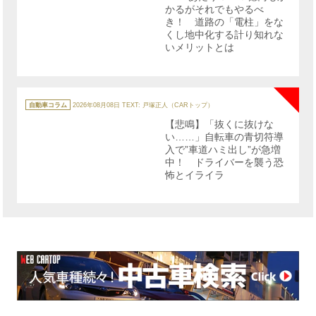
かるがそれでもやるべ
き！ 道路の「電柱」をな
くし地中化する計り知れな
いメリットとは
NE
カ
テ
自動車コラム
2026年08月08日
TEXT: 戸塚正人（CARトップ）
ゴ
リ
【悲鳴】「抜くに抜けな
ー
い……」自転車の青切符導
入で”車道ハミ出し”が急増
中！ ドライバーを襲う恐
怖とイライラ