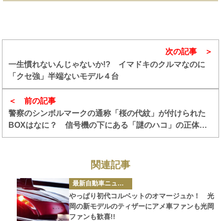
次の記事
一生慣れないんじゃないか!? イマドキのクルマなのに
「クセ強」半端ないモデル４台
前の記事
警察のシンボルマークの通称「桜の代紋」が付けられた
BOXはなに？ 信号機の下にある「謎のハコ」の正体と
は
関連記事
カ
最新自動車ニュース
テ
ゴ
やっぱり初代コルベットのオマージュか！ 光
リ
ー
岡の新モデルのティザーにアメ車ファンも光岡
ファンも歓喜!!