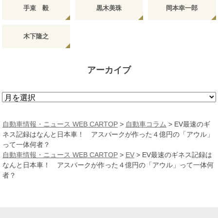
手束 毅
黒木美珠
岡本幸一郎
木下隆之
アーカイブ
ア
ー
カ
自動車情報・ニュース WEB CARTOP
>
自動車コラム
>
EV最速のギ
イ
ネス記録はなんと日本車！ アスパークが作った４億円の「アウル」
ブ
って一体何者？
自動車情報・ニュース WEB CARTOP
>
EV
>
EV最速のギネス記録は
なんと日本車！ アスパークが作った４億円の「アウル」って一体何
者？