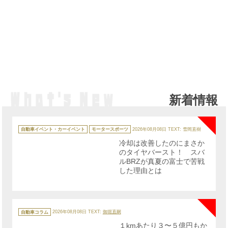
新着情報
NE
カ
テ
自動車イベント・カーイベント
モータースポーツ
2026年08月08日
TEXT: 雪岡直樹
ゴ
リ
冷却は改善したのにまさか
ー
のタイヤバースト！ スバ
ルBRZが真夏の富士で苦戦
した理由とは
NE
カ
テ
自動車コラム
2026年08月08日
TEXT:
御堀直嗣
ゴ
リ
１kmあたり３〜５億円もか
ー