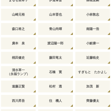
まるも亜希子
伊達軍曹
御堀直嗣
山崎元裕
山本晋也
小林敦志
森口将之
青山尚暉
南陽一浩
廣本 泉
渡辺陽一郎
小鮒康一
桃田健史
藤田竜太
近藤暁史
清水草一
石橋 寛
すぎもと たかよし
（永福ランプ）
遠藤正賢
松村 透
加茂 新
西川昇吾
往 機人
齊藤優太