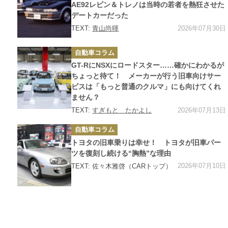
ー
AE92レビン＆トレノは当時の若者を熱狂させた
デートカーだった
2026年07月30日
TEXT:
青山尚暉
カ
自動車コラム
テ
ゴ
GT-RにNSXにロードスター……確かにわかるが
リ
ー
ちょっと待て！ メーカーが行う旧車向けサー
ビスは「もっと普通のクルマ」にも向けてくれ
ません？
2026年07月13日
TEXT:
すぎもと たかよし
カ
自動車コラム
テ
ゴ
トヨタの旧車乗りは幸せ！ トヨタが旧車パー
リ
ー
ツを復刻し続ける“胸熱”な理由
2026年07月10日
TEXT: 佐々木雅啓（CARトップ）