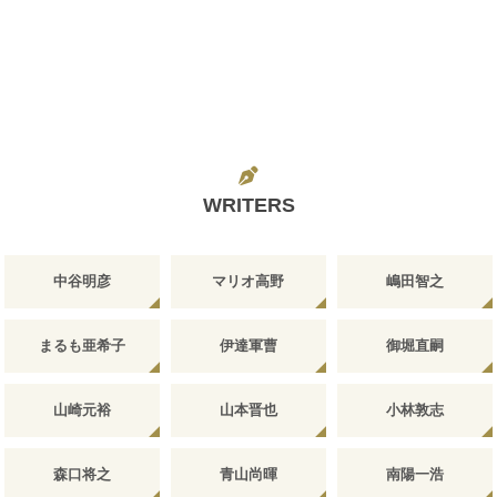
WRITERS
中谷明彦
マリオ高野
嶋田智之
まるも亜希子
伊達軍曹
御堀直嗣
山崎元裕
山本晋也
小林敦志
森口将之
青山尚暉
南陽一浩