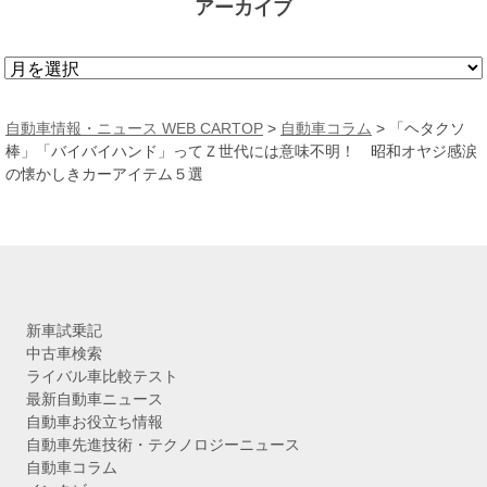
アーカイブ
ア
ー
カ
自動車情報・ニュース WEB CARTOP
>
自動車コラム
>
「ヘタクソ
イ
棒」「バイバイハンド」ってＺ世代には意味不明！ 昭和オヤジ感涙
ブ
の懐かしきカーアイテム５選
新車試乗記
中古車検索
ライバル車比較テスト
最新自動車ニュース
自動車お役立ち情報
自動車先進技術・テクノロジーニュース
自動車コラム