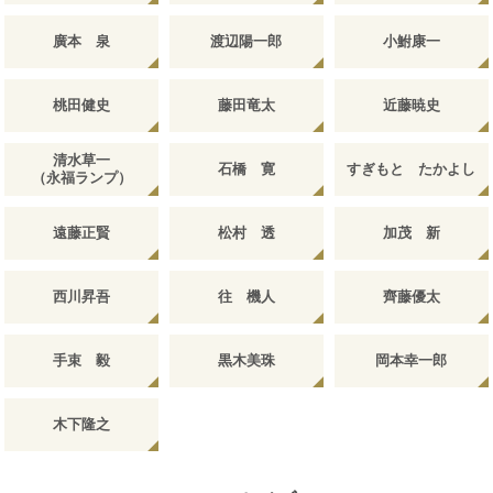
廣本 泉
渡辺陽一郎
小鮒康一
桃田健史
藤田竜太
近藤暁史
清水草一
石橋 寛
すぎもと たかよし
（永福ランプ）
遠藤正賢
松村 透
加茂 新
西川昇吾
往 機人
齊藤優太
手束 毅
黒木美珠
岡本幸一郎
木下隆之