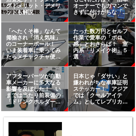
グ｜メリット・デメリ
オーナーでもガマンで
ットも解説
きずに付けがちな「快
適後付け装備」５選
「へたくそ棒」なんて
たった数万円とセルフ
揶揄され「消え気味」
作業で愛車の「ボロ
のコーナーポール！
感」とおさらば！ 室
いま装着車に乗ってみ
内系「リメイク術」５
たらメチャクチャ便利
選
だった
アフターパーツが自動
日本じゃ「ダサい」と
車メーカーに多大なる
嫌われがちな車庫証明
影響を及ぼした！ い
ステッカー！ アジア
までは当たり前装備の
では「クールアイテ
「ドリンクホルダー」
ム」としてレプリカが
の歴史
出回っていた