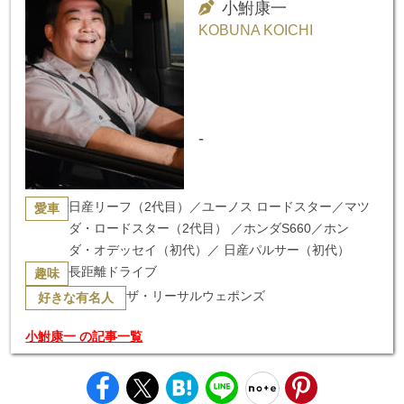
小鮒康一
KOBUNA KOICHI
-
日産リーフ（2代目）／ユーノス ロードスター／マツ
愛車
ダ・ロードスター（2代目） ／ホンダS660／ホン
ダ・オデッセイ（初代）／ 日産パルサー（初代）
長距離ドライブ
趣味
ザ・リーサルウェポンズ
好きな有名人
小鮒康一 の記事一覧