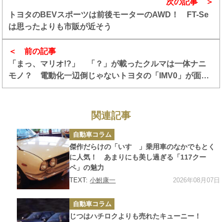
次の記事
トヨタのBEVスポーツは前後モーターのAWD！ FT-Se
は思ったよりも市販が近そう
前の記事
「まっ、マリオ!?」 「？」が載ったクルマは一体ナニ
モノ？ 電動化一辺倒じゃないトヨタの「IMV0」が面白
い！
関連記事
カ
自動車コラム
テ
ゴ
傑作だらけの「いすゞ」乗用車のなかでもとく
リ
ー
に人気！ あまりにも美し過ぎる「117クー
ペ」の魅力
2026年08月07日
TEXT:
小鮒康一
カ
自動車コラム
テ
ゴ
じつはハチロクよりも売れたキューニー！
リ