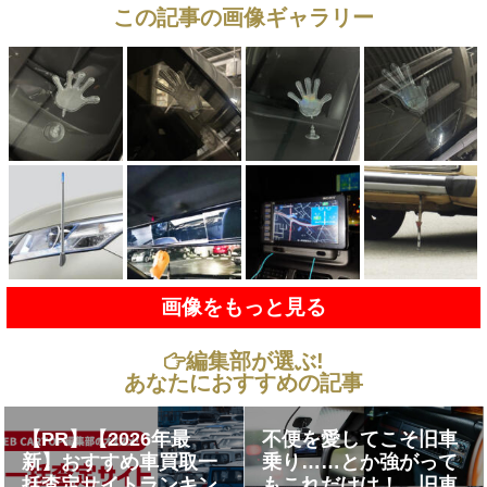
この記事の画像ギャラリー
画像をもっと見る
編集部が選ぶ!
あなたにおすすめの記事
【PR】【2026年最
不便を愛してこそ旧車
新】おすすめ車買取一
乗り……とか強がって
括査定サイトランキン
もこれだけは！ 旧車