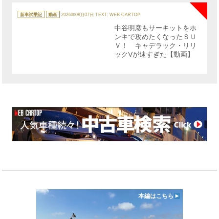
カ
テ
新車試乗記
動画
2026年08月07日
TEXT: WEB CARTOP
ゴ
リ
中谷明彦もサーキットをホ
ー
ンキで攻めたくなったＳＵ
Ｖ！ キャデラック・リリ
ックVが速すぎた【動画】
本編はこちら