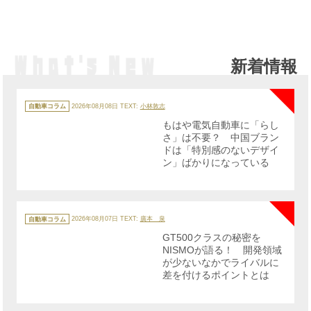
新着情報
NE
カ
テ
自動車コラム
2026年08月08日
TEXT:
小林敦志
ゴ
リ
もはや電気自動車に「らし
ー
さ」は不要？ 中国ブラン
ドは「特別感のないデザイ
ン」ばかりになっている
NE
カ
テ
自動車コラム
2026年08月07日
TEXT:
廣本 泉
ゴ
リ
GT500クラスの秘密を
ー
NISMOが語る！ 開発領域
が少ないなかでライバルに
差を付けるポイントとは
NE