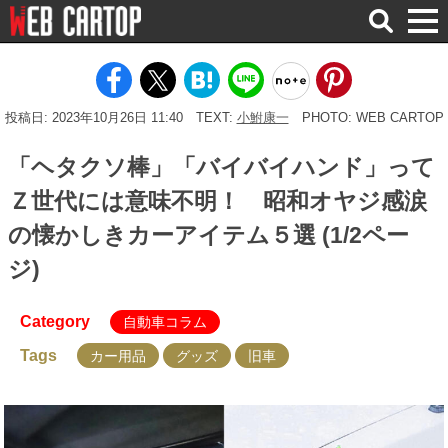
検
索
投稿日: 2023年10月26日 11:40
TEXT:
小鮒康一
PHOTO: WEB CARTOP
「ヘタクソ棒」「バイバイハンド」って
Ｚ世代には意味不明！ 昭和オヤジ感涙
の懐かしきカーアイテム５選 (1/2ペー
ジ)
Category
自動車コラム
Tags
カー用品
グッズ
旧車