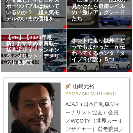
が高騰した中古国産ス
ーに感じる！ NSXの
ポーツバブルは続いて
見かけたら奇跡レベル
いるのか？ 超人気モ
の「激レア」グレード
デルのいまの価格を調
たち
べてみた
【PR】【2026年最
ホントに走り以外「ど
新】おすすめ車買取一
うでもよかった」が伝
括査定サイトランキン
わってくるホンダ「タ
グ｜メリット・デメリ
イプＲ伝説」５つ
ットも解説
山崎元裕
YAMAZAKI MOTOHIRO
AJAJ（日本自動車ジャ
ーナリスト協会）会員
／WCOTY（世界カーオ
ブザイヤー）選考委員／