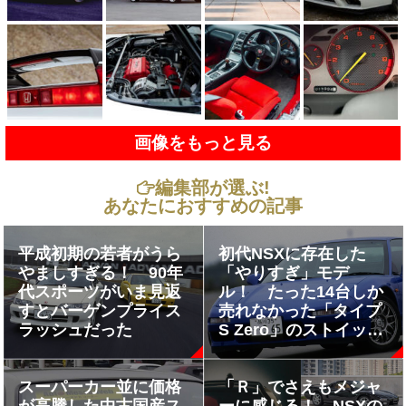
画像をもっと見る
編集部が選ぶ!
あなたにおすすめの記事
平成初期の若者がうら
初代NSXに存在した
やましすぎる！ 90年
「やりすぎ」モデ
代スポーツがいま見返
ル！ たった14台しか
すとバーゲンプライス
売れなかった「タイプ
ラッシュだった
S Zero」のストイック
さに脱帽
スーパーカー並に価格
「Ｒ」でさえもメジャ