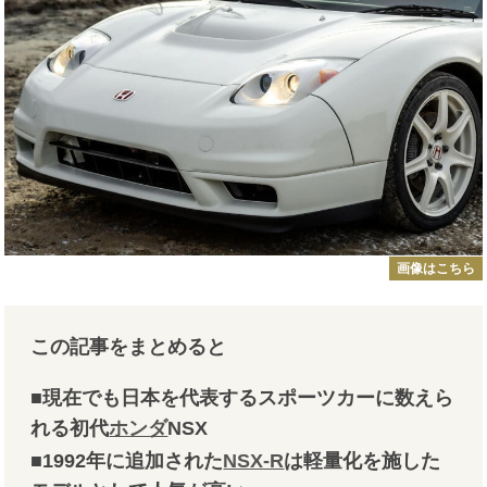
画像はこちら
この記事をまとめると
■現在でも日本を代表するスポーツカーに数えら
れる初代
ホンダ
NSX
■1992年に追加された
NSX-R
は軽量化を施した