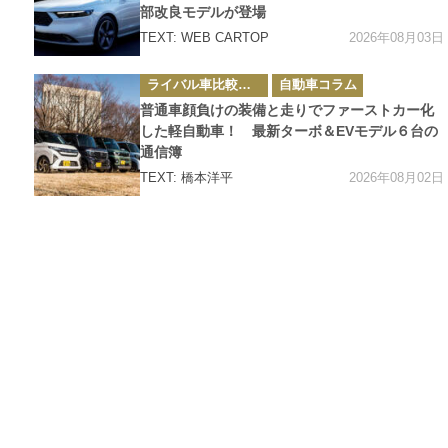
部改良モデルが登場
2026年08月03日
TEXT: WEB CARTOP
カ
ライバル車比較テスト
自動車コラム
テ
ゴ
普通車顔負けの装備と走りでファーストカー化
リ
ー
した軽自動車！ 最新ターボ＆EVモデル６台の
通信簿
2026年08月02日
TEXT: 橋本洋平