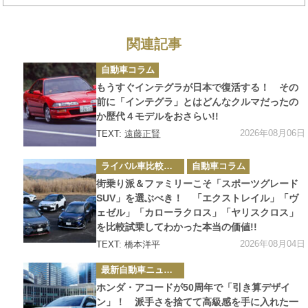
分の価値」はあるのか
関連記事
カ
自動車コラム
テ
ゴ
もうすぐインテグラが日本で復活する！ その
リ
ー
前に「インテグラ」とはどんなクルマだったの
か歴代４モデルをおさらい!!
2026年08月06日
TEXT:
遠藤正賢
カ
ライバル車比較テスト
自動車コラム
テ
ゴ
街乗り派＆ファミリーこそ「スポーツグレード
リ
ー
SUV」を選ぶべき！ 「エクストレイル」「ヴ
ェゼル」「カローラクロス」「ヤリスクロス」
を比較試乗してわかった本当の価値!!
2026年08月04日
TEXT: 橋本洋平
カ
最新自動車ニュース
テ
ゴ
ホンダ・アコードが50周年で「引き算デザイ
リ
ー
ン」！ 派手さを捨てて高級感を手に入れた一