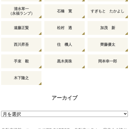
清水草一
石橋 寛
すぎもと たかよし
（永福ランプ）
遠藤正賢
松村 透
加茂 新
西川昇吾
往 機人
齊藤優太
手束 毅
黒木美珠
岡本幸一郎
木下隆之
アーカイブ
ア
ー
カ