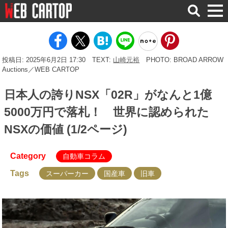
検
索
投稿日: 2025年6月2日 17:30
TEXT:
山崎元裕
PHOTO: BROAD ARROW
Auctions／WEB CARTOP
日本人の誇りNSX「02R」がなんと1億
5000万円で落札！ 世界に認められた
NSXの価値 (1/2ページ)
Category
自動車コラム
Tags
スーパーカー
国産車
旧車