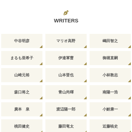
WRITERS
中谷明彦
マリオ高野
嶋田智之
まるも亜希子
伊達軍曹
御堀直嗣
山崎元裕
山本晋也
小林敦志
森口将之
青山尚暉
南陽一浩
廣本 泉
渡辺陽一郎
小鮒康一
桃田健史
藤田竜太
近藤暁史