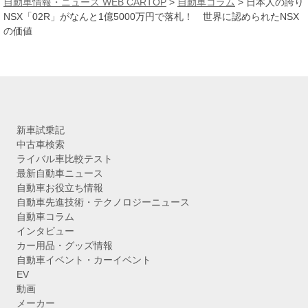
自動車情報・ニュース WEB CARTOP
>
自動車コラム
>
日本人の誇り
イ
NSX「02R」がなんと1億5000万円で落札！ 世界に認められたNSX
ブ
の価値
新車試乗記
中古車検索
ライバル車比較テスト
最新自動車ニュース
自動車お役立ち情報
自動車先進技術・テクノロジーニュース
自動車コラム
インタビュー
カー用品・グッズ情報
自動車イベント・カーイベント
EV
動画
メーカー