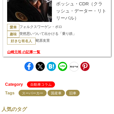
ボッシュ・CDR（クラ
ッシュ・データー・リト
リーバル）
フォルクスワーゲン・ポロ
愛車
突然思いついて出かける「乗り鉄」
趣味
蛯原友里
好きな有名人
山崎元裕 の記事一覧
Category
自動車コラム
Tags
スーパーカー
国産車
旧車
人気のタグ