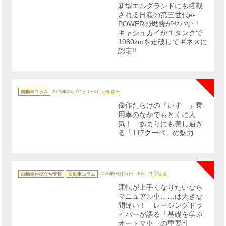
リ
新型エルグランドにも搭載
ー
される日産の第三世代e-
POWERの燃費がヤバい！
キャシュカイが１タンクで
1980kmを走破してギネスに
認定!!
NE
カ
テ
自動車コラム
2026年08月07日
TEXT:
小鮒康一
ゴ
リ
傑作だらけの「いすゞ」乗
ー
用車のなかでもとくに人
気！ あまりにも美し過ぎ
る「117クーペ」の魅力
NE
カ
テ
自動車お役立ち情報
自動車コラム
2026年08月07日
TEXT:
中谷明彦
ゴ
リ
運転が上手くなりたいなら
ー
マニュアル車……は大きな
間違い！ レーシングドラ
イバーが語る「基礎を学ぶ
オートマ車」の重要性