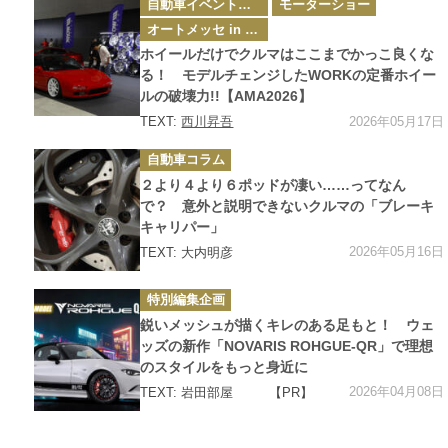
自動車イベント・カーイベント
モーターショー
テ
ゴ
オートメッセ in 愛知
リ
ー
ホイールだけでクルマはここまでかっこ良くな
る！ モデルチェンジしたWORKの定番ホイー
ルの破壊力!!【AMA2026】
2026年05月17日
TEXT:
西川昇吾
カ
自動車コラム
テ
ゴ
２より４より６ポッドが凄い……ってなん
リ
ー
で？ 意外と説明できないクルマの「ブレーキ
キャリパー」
2026年05月16日
TEXT: 大内明彦
カ
特別編集企画
テ
ゴ
鋭いメッシュが描くキレのある足もと！ ウェ
リ
ー
ッズの新作「NOVARIS ROHGUE-QR」で理想
のスタイルをもっと身近に
2026年04月08日
TEXT: 岩田部屋
【PR】