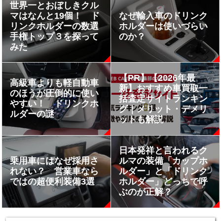
世界一とおぼしきクル
マはなんと19個！ ド
なぜ輸入車のドリンク
リンクホルダーの数選
ホルダーは使いづらい
手権トップ３を探って
のか？
みた
【PR】【2026年最
高級車よりも軽自動車
新】おすすめ車買取一
のほうが圧倒的に使い
括査定サイトランキン
やすい！ ドリンクホ
グ｜メリット・デメリ
ルダーの謎
ットも解説
日本発祥と言われるク
乗用車にはなぜ採用さ
ルマの装備「カップホ
れない？ 営業車なら
ルダー」と「ドリンク
ではの超便利装備3選
ホルダー」どっちで呼
ぶのが正解？