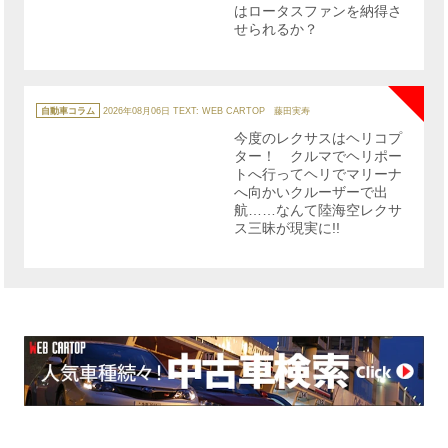
はロータスファンを納得さ
せられるか？
NE
カ
テ
自動車コラム
2026年08月06日
TEXT: WEB CARTOP 藤田実寿
ゴ
リ
今度のレクサスはヘリコプ
ー
ター！ クルマでヘリポー
トへ行ってヘリでマリーナ
へ向かいクルーザーで出
航……なんて陸海空レクサ
ス三昧が現実に!!