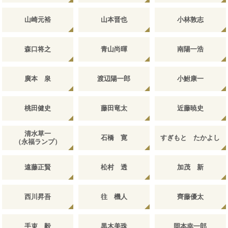
山崎元裕
山本晋也
小林敦志
森口将之
青山尚暉
南陽一浩
廣本 泉
渡辺陽一郎
小鮒康一
桃田健史
藤田竜太
近藤暁史
清水草一
石橋 寛
すぎもと たかよし
（永福ランプ）
遠藤正賢
松村 透
加茂 新
西川昇吾
往 機人
齊藤優太
手束 毅
黒木美珠
岡本幸一郎