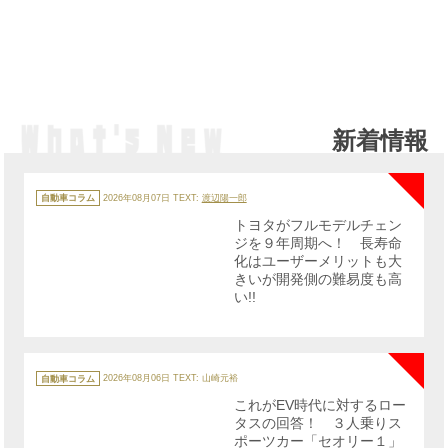
新着情報
NE
カ
テ
自動車コラム
2026年08月07日
TEXT:
渡辺陽一郎
ゴ
リ
トヨタがフルモデルチェン
ー
ジを９年周期へ！ 長寿命
化はユーザーメリットも大
きいが開発側の難易度も高
い!!
NE
カ
テ
自動車コラム
2026年08月06日
TEXT: 山崎元裕
ゴ
リ
これがEV時代に対するロー
ー
タスの回答！ ３人乗りス
ポーツカー「セオリー１」