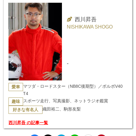
西川昇吾
NISHIKAWA SHOGO
-
マツダ・ロードスター（NB8C後期型）／ボルボV40
愛車
T4
スポーツ走行、写真撮影、ネットラジオ鑑賞
趣味
織田裕二、駒形友梨
好きな有名人
西川昇吾 の記事一覧