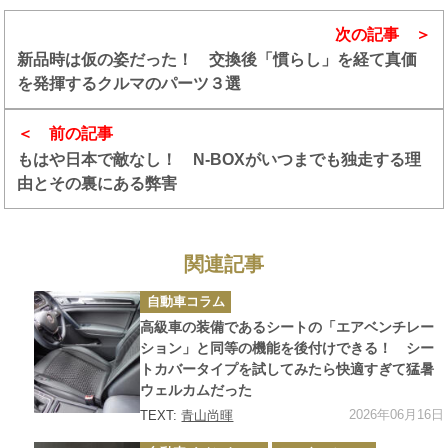
次の記事
新品時は仮の姿だった！ 交換後「慣らし」を経て真価
を発揮するクルマのパーツ３選
前の記事
もはや日本で敵なし！ N-BOXがいつまでも独走する理
由とその裏にある弊害
関連記事
カ
自動車コラム
テ
ゴ
高級車の装備であるシートの「エアベンチレー
リ
ー
ション」と同等の機能を後付けできる！ シー
トカバータイプを試してみたら快適すぎて猛暑
ウェルカムだった
2026年06月16日
TEXT:
青山尚暉
カ