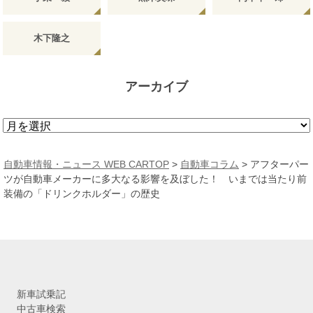
木下隆之
アーカイブ
ア
ー
カ
自動車情報・ニュース WEB CARTOP
>
自動車コラム
>
アフターパー
イ
ツが自動車メーカーに多大なる影響を及ぼした！ いまでは当たり前
ブ
装備の「ドリンクホルダー」の歴史
新車試乗記
中古車検索