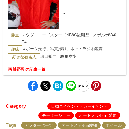
-
マツダ・ロードスター（NB8C後期型）／ボルボV40
愛車
T4
スポーツ走行、写真撮影、ネットラジオ鑑賞
趣味
織田裕二、駒形友梨
好きな有名人
西川昇吾 の記事一覧
Category
自動車イベント・カーイベント
モーターショー
オートメッセ in 愛知
Tags
アフターパーツ
オートメッセin愛知
ホイール