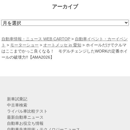
アーカイブ
ア
ー
カ
自動車情報・ニュース WEB CARTOP
>
自動車イベント・カーイベン
イ
ト
>
モーターショー
>
オートメッセ in 愛知
>
ホイールだけでクルマ
ブ
はここまでかっこ良くなる！ モデルチェンジしたWORKの定番ホイ
ールの破壊力!!【AMA2026】
新車試乗記
中古車検索
ライバル車比較テスト
最新自動車ニュース
自動車お役立ち情報
自動車先進技術・テクノロジーニュース