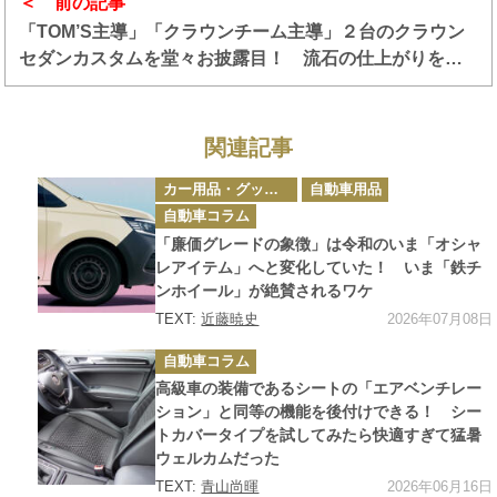
前の記事
「TOM’S主導」「クラウンチーム主導」２台のクラウン
セダンカスタムを堂々お披露目！ 流石の仕上がりをみ
ればカスタム界でセダンの復権もあるぞ!!【AMA2026】
関連記事
カ
カー用品・グッズ情報
自動車用品
テ
ゴ
自動車コラム
リ
ー
「廉価グレードの象徴」は令和のいま「オシャ
レアイテム」へと変化していた！ いま「鉄チ
ンホイール」が絶賛されるワケ
2026年07月08日
TEXT:
近藤暁史
カ
自動車コラム
テ
ゴ
高級車の装備であるシートの「エアベンチレー
リ
ー
ション」と同等の機能を後付けできる！ シー
トカバータイプを試してみたら快適すぎて猛暑
ウェルカムだった
2026年06月16日
TEXT:
青山尚暉