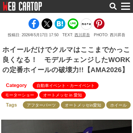
検
索
投稿日: 2026年5月17日 17:50
TEXT:
西川昇吾
PHOTO: 西川昇吾
ホイールだけでクルマはここまでかっこ
良くなる！ モデルチェンジしたWORK
の定番ホイールの破壊力!!【AMA2026】
Category
自動車イベント・カーイベント
モーターショー
オートメッセ in 愛知
Tags
アフターパーツ
オートメッセin愛知
ホイール