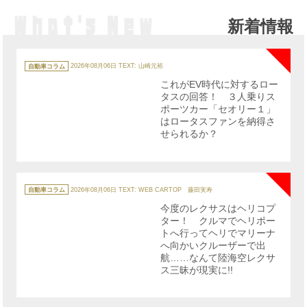
新着情報
NE
カ
テ
自動車コラム
2026年08月06日
TEXT: 山崎元裕
ゴ
リ
これがEV時代に対するロー
ー
タスの回答！ ３人乗りス
ポーツカー「セオリー１」
はロータスファンを納得さ
せられるか？
NE
カ
テ
自動車コラム
2026年08月06日
TEXT: WEB CARTOP 藤田実寿
ゴ
リ
今度のレクサスはヘリコプ
ー
ター！ クルマでヘリポー
トへ行ってヘリでマリーナ
へ向かいクルーザーで出
航……なんて陸海空レクサ
ス三昧が現実に!!
NE