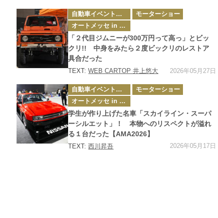
カ
自動車イベント・カーイベント
モーターショー
テ
ゴ
オートメッセ in 愛知
リ
ー
「２代目ジムニーが300万円って高っ」とビッ
クリ!! 中身をみたら２度ビックリのレストア
具合だった
2026年05月27日
TEXT:
WEB CARTOP 井上悠大
カ
自動車イベント・カーイベント
モーターショー
テ
ゴ
オートメッセ in 愛知
リ
ー
学生が作り上げた名車「スカイライン・スーパ
ーシルエット」！ 本物へのリスペクトが溢れ
る１台だった【AMA2026】
2026年05月17日
TEXT:
西川昇吾