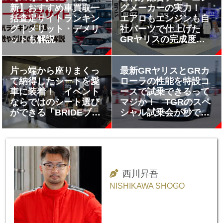
新】おすすめ車買取一
グメーカーの実力！
括査定サイトランキン
エアロもエンジンも自
グ｜メリット・デメリ
社パーツで仕上げた
ットも解説
GRヤリスの完成度が
ヤバい【AMA2026】
片っ端から座りまくっ
最新GRヤリスとGRカ
て納得したシートを愛
ローラの性能を特設コ
車に装着！ イベント
ースで試乗できるって
ならではのシート選び
マジか！ TGRのスペ
ができる「BRIDEブー
シャル試乗会が秒で完
ス」【AMA2026】
売!!【AMA2026】
西川昇吾
NISHIKAWA SHOGO