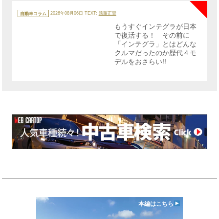
カ
テ
自動車コラム
2026年08月06日
TEXT:
遠藤正賢
ゴ
リ
もうすぐインテグラが日本
ー
で復活する！ その前に
「インテグラ」とはどんな
クルマだったのか歴代４モ
デルをおさらい!!
本編はこちら