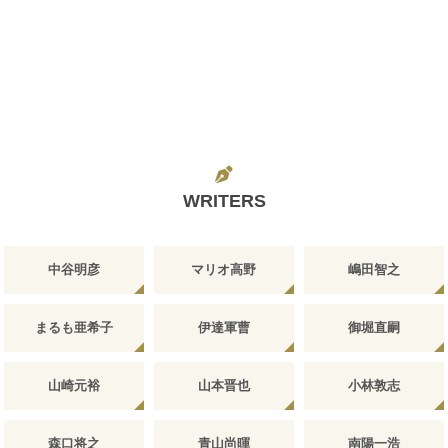
WRITERS
中谷明彦
マリオ高野
嶋田智之
まるも亜希子
伊達軍曹
御堀直嗣
山崎元裕
山本晋也
小林敦志
森口将之
青山尚暉
南陽一浩