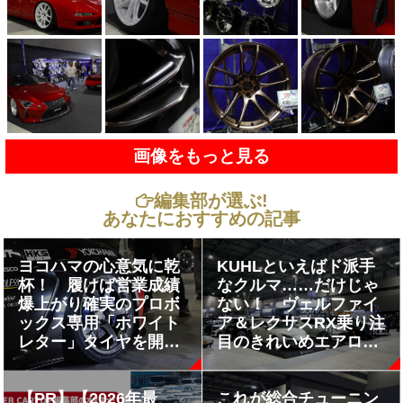
画像をもっと見る
編集部が選ぶ!
あなたにおすすめの記事
ヨコハマの心意気に乾
KUHLといえばド派手
杯！ 履けば営業成績
なクルマ……だけじゃ
爆上がり確実のプロボ
ない！ ヴェルファイ
ックス専用「ホワイト
ア＆レクサスRX乗り注
レター」タイヤを開
目のきれいめエアロが
発!!【AMA2026】
爆誕【AMA2026】
【PR】【2026年最
これが総合チューニン