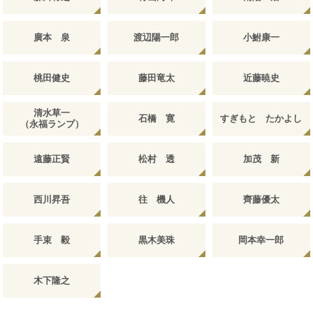
廣本 泉
渡辺陽一郎
小鮒康一
桃田健史
藤田竜太
近藤暁史
清水草一
石橋 寛
すぎもと たかよし
（永福ランプ）
遠藤正賢
松村 透
加茂 新
西川昇吾
往 機人
齊藤優太
手束 毅
黒木美珠
岡本幸一郎
木下隆之