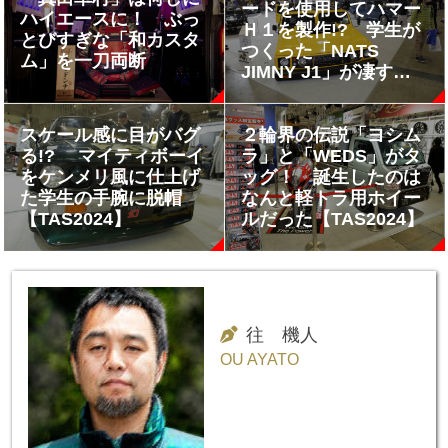
ードを使用してハマー
ハイエースに！ ぶっ
Ｈ１を製作!? 学生が
とびすぎな「和カスタ
つくった「NATS
ム」を一刀両断
JIMNY J1」が凄すぎ
る【TAS2024】
スケール感に目がバグ
２輪界の伝説「ヨシム
る!? マイティボーイ
ラ」と「WEDS」がタ
をケンメリ風に仕上げ
ッグ！ 誕生したのは
た学生の手腕に脱帽
なんと軽トラ用ホイー
【TAS2024】
ルだった【TAS2024】
往 機人
OU AYATO