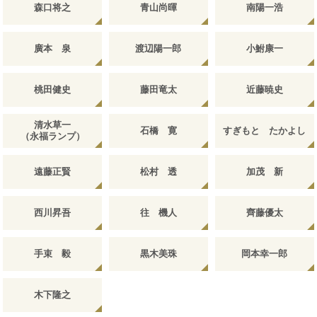
森口将之
青山尚暉
南陽一浩
廣本 泉
渡辺陽一郎
小鮒康一
桃田健史
藤田竜太
近藤暁史
清水草一
石橋 寛
すぎもと たかよし
（永福ランプ）
遠藤正賢
松村 透
加茂 新
西川昇吾
往 機人
齊藤優太
手束 毅
黒木美珠
岡本幸一郎
木下隆之