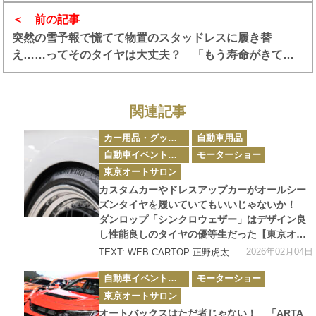
前の記事
突然の雪予報で慌てて物置のスタッドレスに履き替
え……ってそのタイヤは大丈夫？ 「もう寿命がきてい
るタイヤ」の見極め方
関連記事
カ
カー用品・グッズ情報
自動車用品
テ
ゴ
自動車イベント・カーイベント
モーターショー
リ
ー
東京オートサロン
カスタムカーやドレスアップカーがオールシー
ズンタイヤを履いていてもいいじゃないか！
ダンロップ「シンクロウェザー」はデザイン良
し性能良しのタイヤの優等生だった【東京オー
トサロン2026】
2026年02月04日
TEXT: WEB CARTOP 正野虎太
カ
自動車イベント・カーイベント
モーターショー
テ
ゴ
東京オートサロン
リ
ー
オートバックスはただ者じゃない！ 「ARTA