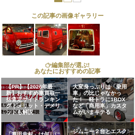
この記事の画像ギャラリー
編集部が選ぶ!
あなたにおすすめの記事
【PR】【2026年最
大変身っぷりは「乗用
新】おすすめ車買取一
車」の比じゃなかっ
括査定サイトランキン
た！ 軽トラに1BOX
グ｜メリット・デメリ
など「商用車」カスタ
ットも解説
ムがいまキテる
ジムニー２台とエスク
「真田幸村」は何しに