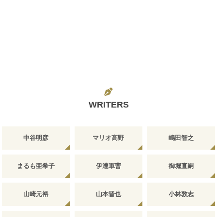
WRITERS
中谷明彦
マリオ高野
嶋田智之
まるも亜希子
伊達軍曹
御堀直嗣
山崎元裕
山本晋也
小林敦志