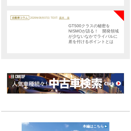
NE
カ
テ
自動車コラム
2026年08月07日
TEXT:
廣本 泉
ゴ
リ
GT500クラスの秘密を
ー
NISMOが語る！ 開発領域
が少ないなかでライバルに
差を付けるポイントとは
本編はこちら