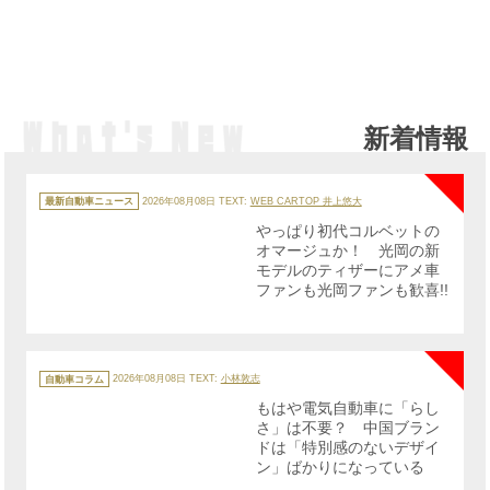
新着情報
NE
カ
テ
最新自動車ニュース
2026年08月08日
TEXT:
WEB CARTOP 井上悠大
ゴ
リ
やっぱり初代コルベットの
ー
オマージュか！ 光岡の新
モデルのティザーにアメ車
ファンも光岡ファンも歓喜!!
NE
カ
テ
自動車コラム
2026年08月08日
TEXT:
小林敦志
ゴ
リ
もはや電気自動車に「らし
ー
さ」は不要？ 中国ブラン
ドは「特別感のないデザイ
ン」ばかりになっている