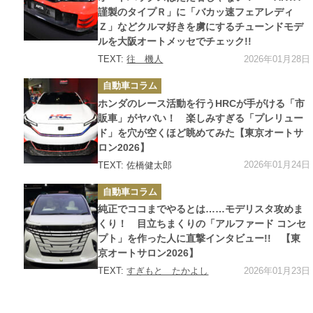
謹製のタイプＲ」に「バカッ速フェアレディ
Ｚ」などクルマ好きを虜にするチューンドモデ
ルを大阪オートメッセでチェック!!
2026年01月28日
TEXT:
往 機人
カ
自動車コラム
テ
ゴ
ホンダのレース活動を行うHRCが手がける「市
リ
ー
販車」がヤバい！ 楽しみすぎる「プレリュー
ド」を穴が空くほど眺めてみた【東京オートサ
ロン2026】
2026年01月24日
TEXT: 佐橋健太郎
カ
自動車コラム
テ
ゴ
純正でココまでやるとは……モデリスタ攻めま
リ
ー
くり！ 目立ちまくりの「アルファード コンセ
プト」を作った人に直撃インタビュー!! 【東
京オートサロン2026】
2026年01月23日
TEXT:
すぎもと たかよし