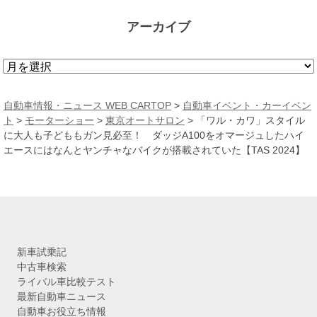
アーカイブ
ア
ー
カ
自動車情報・ニュース WEB CARTOP
>
自動車イベント・カーイベン
イ
ト
>
モーターショー
>
東京オートサロン
>
「ワル・カワ」スタイル
ブ
に大人も子どももガン見必至！ ダッジA100をオマージュしたハイ
エースにはなんとヤンチャなバイクが搭載されていた【TAS 2024】
新車試乗記
中古車検索
ライバル車比較テスト
最新自動車ニュース
自動車お役立ち情報