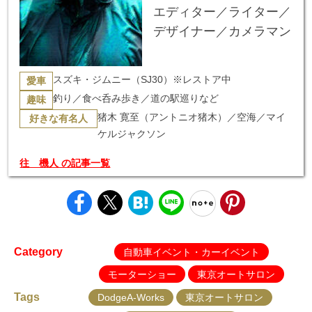
エディター／ライター／
デザイナー／カメラマン
スズキ・ジムニー（SJ30）※レストア中
愛車
釣り／食べ呑み歩き／道の駅巡りなど
趣味
猪木 寛至（アントニオ猪木）／空海／マイ
好きな有名人
ケルジャクソン
往 機人 の記事一覧
Category
自動車イベント・カーイベント
モーターショー
東京オートサロン
Tags
DodgeA-Works
東京オートサロン