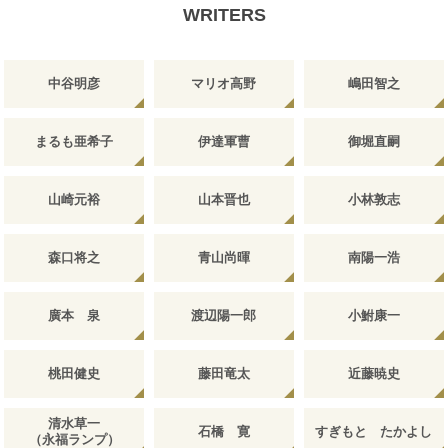
WRITERS
中谷明彦
マリオ高野
嶋田智之
まるも亜希子
伊達軍曹
御堀直嗣
山崎元裕
山本晋也
小林敦志
森口将之
青山尚暉
南陽一浩
廣本 泉
渡辺陽一郎
小鮒康一
桃田健史
藤田竜太
近藤暁史
清水草一
石橋 寛
すぎもと たかよし
（永福ランプ）