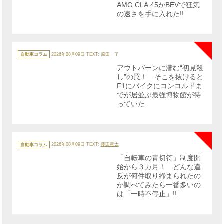
AMG CLA 45がBEVで狂気
の速さを手に入れた!!
NE
カ
テ
自動車コラム
2026年08月09日
TEXT: 原田 了
ゴ
リ
アウトバーンに潜む“初見殺
ー
し”の罠！ そこを抜けると
F1にバイクにコンコルドま
でが居並ぶ最強博物館が待
っていた
NE
カ
テ
自動車コラム
2026年08月09日
TEXT:
藤田竜太
ゴ
リ
「自転車の青切符」制度開
ー
始から３カ月！ どんな違
反が何件取り締まられたの
か調べてみたら一番多いの
は「一時不停止」!!