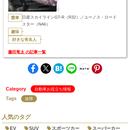
日産スカイラインGT-R（R32）／ユーノス・ロード
愛車
スター（NA6）
-
趣味
-
好きな有名人
藤田竜太 の記事一覧
Category
自動車お役立ち情報
Tags
故障
人気のタグ
EV
SUV
スポーツカー
スーパーカー