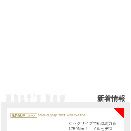
新着情報
NE
カ
テ
最新自動車ニュース
2026年08月09日
TEXT: WEB CARTOP
ゴ
リ
Ｃセグサイズで680馬力＆
ー
1759Nm！ メルセデス