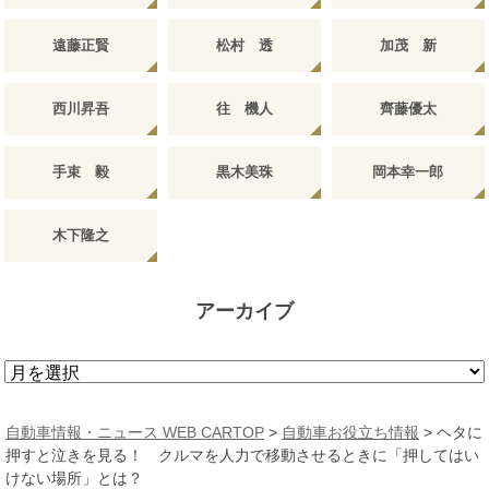
遠藤正賢
松村 透
加茂 新
西川昇吾
往 機人
齊藤優太
手束 毅
黒木美珠
岡本幸一郎
木下隆之
アーカイブ
ア
ー
カ
自動車情報・ニュース WEB CARTOP
>
自動車お役立ち情報
>
ヘタに
イ
押すと泣きを見る！ クルマを人力で移動させるときに「押してはい
ブ
けない場所」とは？