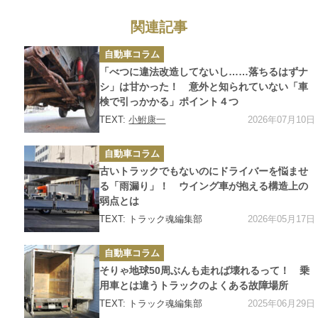
関連記事
カ
自動車コラム
テ
ゴ
「べつに違法改造してないし……落ちるはずナ
リ
ー
シ」は甘かった！ 意外と知られていない「車
検で引っかかる」ポイント４つ
2026年07月10日
TEXT:
小鮒康一
カ
自動車コラム
テ
ゴ
古いトラックでもないのにドライバーを悩ませ
リ
ー
る「雨漏り」！ ウイング車が抱える構造上の
弱点とは
2026年05月17日
TEXT: トラック魂編集部
カ
自動車コラム
テ
ゴ
そりゃ地球50周ぶんも走れば壊れるって！ 乗
リ
ー
用車とは違うトラックのよくある故障場所
2025年06月29日
TEXT: トラック魂編集部