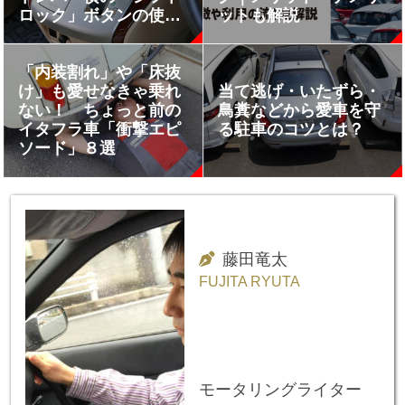
ロック」ボタンの使い
ットも解説
道とは？
「内装割れ」や「床抜
け」も愛せなきゃ乗れ
当て逃げ・いたずら・
ない！ ちょっと前の
鳥糞などから愛車を守
イタフラ車「衝撃エピ
る駐車のコツとは？
ソード」８選
藤田竜太
FUJITA RYUTA
モータリングライター