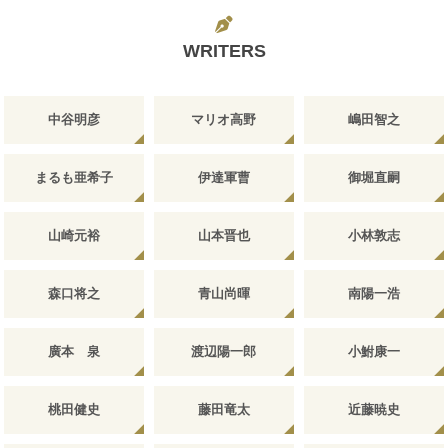
WRITERS
中谷明彦
マリオ高野
嶋田智之
まるも亜希子
伊達軍曹
御堀直嗣
山崎元裕
山本晋也
小林敦志
森口将之
青山尚暉
南陽一浩
廣本 泉
渡辺陽一郎
小鮒康一
桃田健史
藤田竜太
近藤暁史