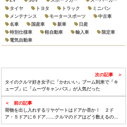
EV
SUV
スポーツカー
スーパーカー
タイヤ
トヨタ
トラック
ミニバン
メンテナンス
モータースポーツ
中古車
名車
国産車
新車
日産
特別仕様車
軽自動車
輸入車
限定車
電気自動車
次の記事
タイのクルマ好き女子に「かわいい」ブーム到来で「キ
ューブ」に「ムーヴキャンバス」が人気だった
前の記事
荷物を出し入れするリヤゲートはドアか否か！ ２ド
ア・５ドアに６ドア……クルマのドアはどう数えるのが
正解？