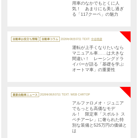
用車のなかでもとくに人
気！ あまりにも美し過ぎ
る「117クーペ」の魅力
NE
カ
テ
自動車お役立ち情報
自動車コラム
2026年08月07日
TEXT:
中谷明彦
ゴ
リ
運転が上手くなりたいなら
ー
マニュアル車……は大きな
間違い！ レーシングドラ
イバーが語る「基礎を学ぶ
オートマ車」の重要性
NE
カ
テ
最新自動車ニュース
2026年08月07日
TEXT: WEB CARTOP
ゴ
リ
アルファロメオ・ジュニア
ー
でもっとも高価なモデ
ル！ 限定車「スポルト ス
ペチアーレ」に奢られた特
別な装備と525万円の価値と
は