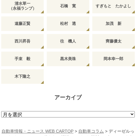
清水草一
石橋 寛
すぎもと たかよし
（永福ランプ）
遠藤正賢
松村 透
加茂 新
西川昇吾
往 機人
齊藤優太
手束 毅
黒木美珠
岡本幸一郎
木下隆之
アーカイブ
ア
ー
カ
自動車情報・ニュース WEB CARTOP
>
自動車コラム
>
ディーゼルっ