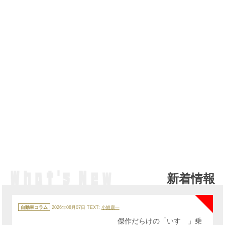
新着情報
NE
カ
テ
自動車コラム
2026年08月07日
TEXT:
小鮒康一
ゴ
リ
傑作だらけの「いすゞ」乗
ー