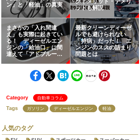
グ｜メリット・デメリ
ン」と「軽油」の真実
ットも解説
まさかの「入れ間違
最新クリーンディーゼ
え」も実際に起きてい
ルでも避けられない
る！ ディーゼルエン
「持病」だった！ エ
ジンの「給油口」に間
ンジンのススの詰まり
違えて「アドブルー」
問題とは
を入れちゃったらどう
なるのか考えてみた
Category
自動車コラム
Tags
ガソリン
ディーゼルエンジン
軽油
人気のタグ