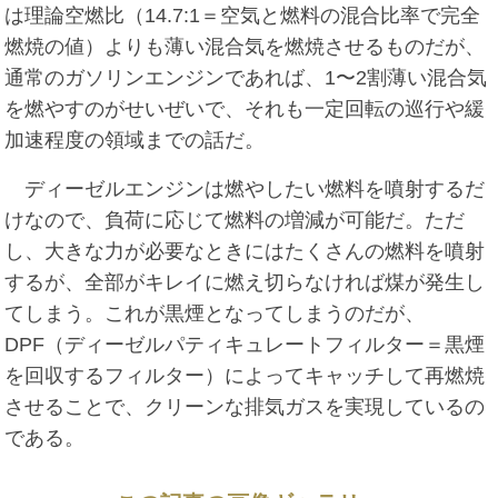
は理論空燃比（14.7:1＝空気と燃料の混合比率で完全
燃焼の値）よりも薄い混合気を燃焼させるものだが、
通常のガソリンエンジンであれば、1〜2割薄い混合気
を燃やすのがせいぜいで、それも一定回転の巡行や緩
加速程度の領域までの話だ。
ディーゼルエンジンは燃やしたい燃料を噴射するだ
けなので、負荷に応じて燃料の増減が可能だ。ただ
し、大きな力が必要なときにはたくさんの燃料を噴射
するが、全部がキレイに燃え切らなければ煤が発生し
てしまう。これが黒煙となってしまうのだが、
DPF（ディーゼルパティキュレートフィルター＝黒煙
を回収するフィルター）によってキャッチして再燃焼
させることで、クリーンな排気ガスを実現しているの
である。