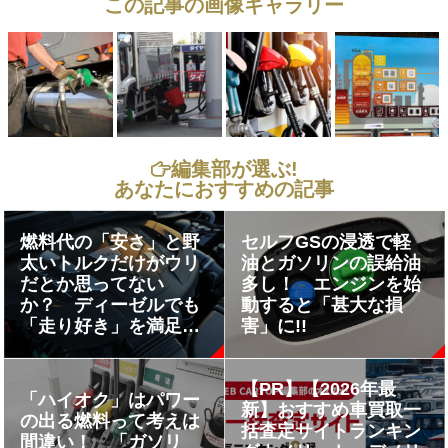
この記事の画像ギャラリー
編集部が選ぶ!
あなたにおすすめの記事
燃料代の「安さ」と野
セルフGSの浸透で軽
太いトルクだけがウリ
油とガソリンの誤給油
だとか思ってない
多し！ エンジンを始
か？ ディーゼルでも
動すると「甚大な損
「走り好き」を満足さ
害」に!!
せるスポーティモデル
６台
【PR】【2026年最
「ハイオク」はパワー
新】おすすめ車買取一
の出る燃料って考えは
括査定サイトランキン
間違い！ 「ガソリ