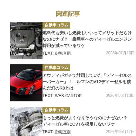
関連記事
カ
自動車コラム
テ
ゴ
燃料代も安いし燃費もいいってメリットだらけ
リ
ー
なのにナゼ？ 乗用車へのディーゼルエンジン
採用が減っているワケ
2026年07月16日
TEXT:
御堀直嗣
カ
自動車コラム
テ
ゴ
アウディがガチで計画していた「ディーゼルス
リ
ー
ーパーカー」！ ルマンのV12ディーゼルを積
んだ幻のR8とは
2026年06月10日
TEXT: WEB CARTOP
カ
自動車コラム
テ
ゴ
もっと燃費がよくなりそうなのにナゼない？
リ
ー
ディーゼル車にCVTを採用しないワケ
2026年05月17日
TEXT:
御堀直嗣