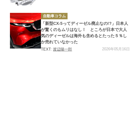
カ
自動車コラム
テ
ゴ
「新型CX-5ってディーゼル廃止なの!?」日本人
リ
ー
が驚くのもムリはなし！ ところが日本で大人
気のディーゼルは海外も含めるとたった５％し
か売れていなかった
2026年05月16日
TEXT:
渡辺陽一郎