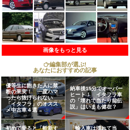
画像をもっと見る
編集部が選ぶ!
あなたにおすすめの記事
優等生に飽きた人に禁
納車後15分でオーバー
断の果実！ 一度ハマ
ヒート！ イタフラ車
ったら抜けられない
の「壊れて当たり前伝
「イタフラ」のオスス
説」はいまも健在？
メ中古車４選
初めて乗ると「斬新す
「輸入車は壊れて当