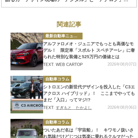
協調
関連記事
カ
最新自動車ニュース
テ
ゴ
アルファロメオ・ジュニアでもっとも高価なモ
リ
ー
デル！ 限定車「スポルト スペチアーレ」に奢
られた特別な装備と525万円の価値とは
2026年08月07日
TEXT: WEB CARTOP
カ
自動車コラム
テ
ゴ
シトロエンの新世代デザインを投入した「C3エ
リ
ー
アクロス ハイブリッド」！ ここまでやっても
まだ「入口」ってマジ!?
2026年08月06日
TEXT:
すぎもと たかよし
カ
自動車コラム
テ
ゴ
ついたあだ名は「宇宙船」！ キワモノ扱いさ
リ
ー
れ気味だけどじつは気楽に乗れるクルマだった