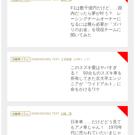
ゴ
リ
F1は数千億円だけど……国
ー
内だったら夢が叶う？ レ
ーシングチームオーナーに
なるには幾ら必要か「ズバ
リのお金」を現役チームに
聞いてみた
NE
カ
テ
自動車コラム
2026年08月09日
TEXT: 立花義鷹（CARトップ）
ゴ
リ
このスズキ愛はヤバすぎ
ー
る！ 50台ものスズキ車を
所有してきた京大卒エンジ
ニアが「ワイドアルト」に
命をかけるワケ
NE
カ
テ
自動車コラム
2026年08月09日
TEXT:
石橋 寛
ゴ
リ
日本車……だけどどう見て
ー
もアメ車じゃん！ 1970年
代に売られていたいまじゃ