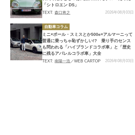
「シトロエン DS」
2026年08月03日
TEXT:
森口将之
カ
自動車コラム
テ
ゴ
ミニ×ポール・スミスとか500e×アルマーニって
リ
ー
普通に乗っちゃ恥ずかしい!? 乗り手のセンス
も問われる「ハイブランドコラボ車」と「歴史
に残るアパレルコラボ車」大全
2026年08月03日
TEXT:
南陽一浩
／WEB CARTOP