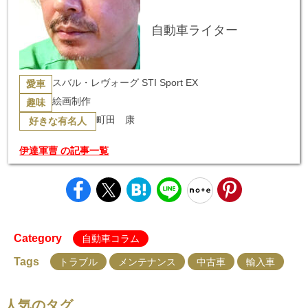
自動車ライター
スバル・レヴォーグ STI Sport EX
愛車
絵画制作
趣味
町田 康
好きな有名人
伊達軍曹 の記事一覧
Category
自動車コラム
Tags
トラブル
メンテナンス
中古車
輸入車
人気のタグ