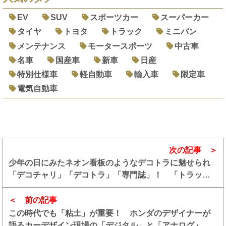
EV
SUV
スポーツカー
スーパーカー
タイヤ
トヨタ
トラック
ミニバン
メンテナンス
モータースポーツ
中古車
名車
国産車
新車
日産
特別仕様車
軽自動車
輸入車
限定車
電気自動車
次の記事
少年の日にみたネオン看板のようなデコトラに魅せられ
「デコチャリ」「デコトラ」「専門誌」！ 「トラック
魂」編集長のデコトラ一筋人生
前の記事
この時代でも「粘土」が重要！ ホンダのデザイナーが
語るカーデザイン現場の「デジタル」と「アナログ」の