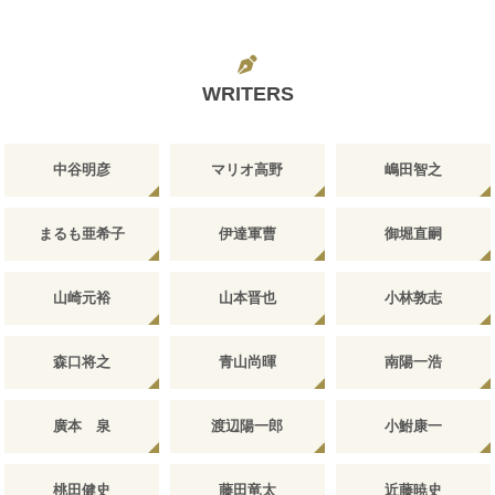
WRITERS
中谷明彦
マリオ高野
嶋田智之
まるも亜希子
伊達軍曹
御堀直嗣
山崎元裕
山本晋也
小林敦志
森口将之
青山尚暉
南陽一浩
廣本 泉
渡辺陽一郎
小鮒康一
桃田健史
藤田竜太
近藤暁史