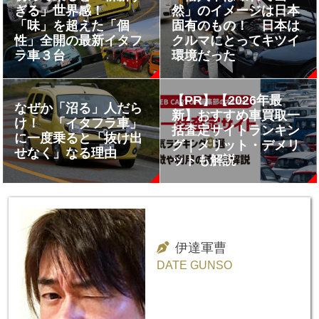
ぎる」世界感！
然」のイメージは日本
「味」を超えた「個
固有のもの！ 日本は
性」全開の最新イタフ
クルマにとってキツイ
ラ車３台
環境だった
【PR】【2026年最
なぜか「沼る」人だら
新】おすすめ車買取一
け！ 「イタフラ車」
括査定サイトランキン
に一度乗ると「抜け出
グ｜メリット・デメリ
せなく」なる理由
ットも解説
伊達軍曹
DATE GUNSO