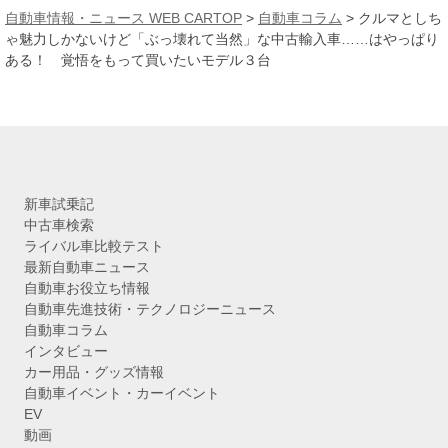
カ
自動車情報・ニュース WEB CARTOP
>
自動車コラム
>
クルマとしち
イ
ゃ魅力しかないけど「ぶっ壊れて当然」な中古輸入車……はやっぱり
ブ
ある！ 覚悟をもって買いたいモデル３台
新車試乗記
中古車検索
ライバル車比較テスト
最新自動車ニュース
自動車お役立ち情報
自動車先進技術・テクノロジーニュース
自動車コラム
インタビュー
カー用品・グッズ情報
自動車イベント・カーイベント
EV
動画