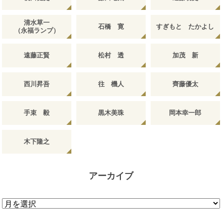
清水草一
石橋 寛
すぎもと たかよし
（永福ランプ）
遠藤正賢
松村 透
加茂 新
西川昇吾
往 機人
齊藤優太
手束 毅
黒木美珠
岡本幸一郎
木下隆之
アーカイブ
ア
ー