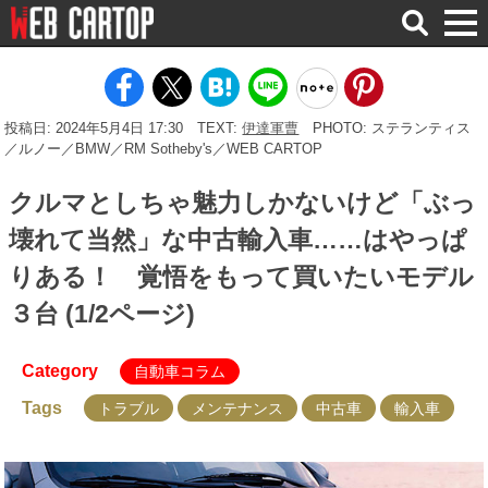
検
索
投稿日: 2024年5月4日 17:30
TEXT:
伊達軍曹
PHOTO: ステランティス
／ルノー／BMW／RM Sotheby's／WEB CARTOP
クルマとしちゃ魅力しかないけど「ぶっ
壊れて当然」な中古輸入車……はやっぱ
りある！ 覚悟をもって買いたいモデル
３台 (1/2ページ)
Category
自動車コラム
Tags
トラブル
メンテナンス
中古車
輸入車