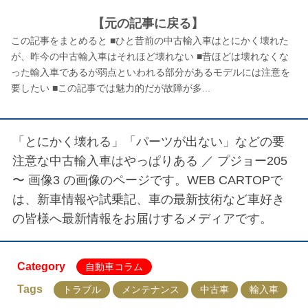
【元の記事に戻る】
この記事をまとめると ■ひと昔前の中古輸入車はとにかく壊れた
が、昨今の中古輸入車はそれほど壊れない ■昔ほどは壊れなくな
った輸入車であるが弱点といわれる部分があるモデルには注意を
要したい ■この記事では魅力的だが故障が多...
「とにかく壊れる」「パーツが出ない」などの要
注意な中古輸入車はやっぱりある ／
プジョー205
〜 画像3
の画像のページです。WEB CARTOPで
は、新車情報や試乗記、車の最新技術など車好き
の皆様へ最新情報をお届けするメディアです。
Category
自動車コラム
Tags
トラブル
メンテナンス
中古車
輸入車