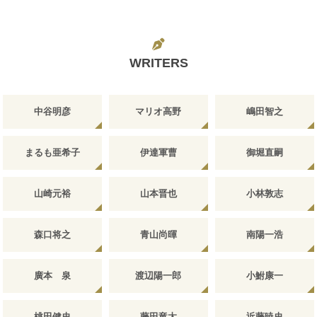
WRITERS
中谷明彦
マリオ高野
嶋田智之
まるも亜希子
伊達軍曹
御堀直嗣
山崎元裕
山本晋也
小林敦志
森口将之
青山尚暉
南陽一浩
廣本 泉
渡辺陽一郎
小鮒康一
桃田健史
藤田竜太
近藤暁史