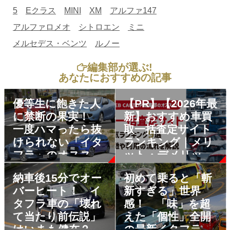
5
Eクラス
MINI
XM
アルファ147
アルファロメオ
シトロエン
ミニ
メルセデス・ベンツ
ルノー
編集部が選ぶ!
あなたにおすすめの記事
優等生に飽きた人
【PR】【2026年最
に禁断の果実！
新】おすすめ車買
一度ハマったら抜
取一括査定サイト
けられない「イタ
ランキング｜メリ
フラ」のオススメ
ット・デメリット
中古車４選
も解説
納車後15分でオー
初めて乗ると「斬
バーヒート！ イ
新すぎる」世界
タフラ車の「壊れ
感！ 「味」を超
て当たり前伝説」
えた「個性」全開
はいまも健在？
の最新イタフラ車