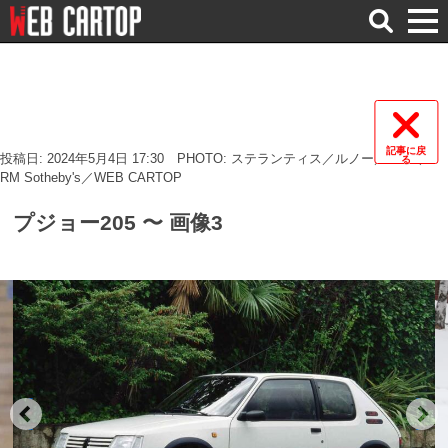
検
索
記事に戻
投稿日: 2024年5月4日 17:30
PHOTO: ステランティス／ルノー／BMW／
る
RM Sotheby's／WEB CARTOP
プジョー205 〜 画像3