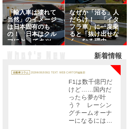
３台
「輸入車は壊れて
なぜか「沼る」人
当然」のイメージ
だらけ！ 「イタ
は日本固有のも
フラ車」に一度乗
の！ 日本はクル
ると「抜け出せな
マにとってキツイ
く」なる理由
環境だった
新着情報
NEW
カ
テ
自動車コラム
2026年08月09日
TEXT: WEB CARTOP編集部
ゴ
リ
F1は数千億円だ
ー
けど……国内だ
ったら夢が叶
う？ レーシン
グチームオーナ
ーになるには幾
ら必要か「ズバ