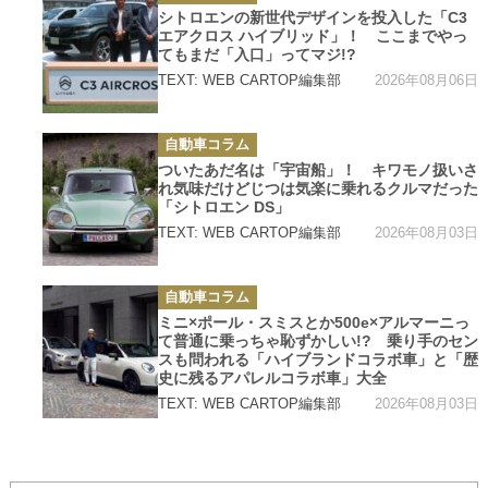
ゴ
シトロエンの新世代デザインを投入した「C3
リ
エアクロス ハイブリッド」！ ここまでやっ
ー
てもまだ「入口」ってマジ!?
2026年08月06日
TEXT: WEB CARTOP編集部
カ
自動車コラム
テ
ゴ
ついたあだ名は「宇宙船」！ キワモノ扱いさ
リ
れ気味だけどじつは気楽に乗れるクルマだった
ー
「シトロエン DS」
2026年08月03日
TEXT: WEB CARTOP編集部
カ
自動車コラム
テ
ゴ
ミニ×ポール・スミスとか500e×アルマーニっ
リ
て普通に乗っちゃ恥ずかしい!? 乗り手のセン
ー
スも問われる「ハイブランドコラボ車」と「歴
史に残るアパレルコラボ車」大全
2026年08月03日
TEXT: WEB CARTOP編集部