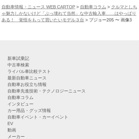
カ
自動車情報・ニュース WEB CARTOP
>
自動車コラム
>
クルマとしち
イ
ゃ魅力しかないけど「ぶっ壊れて当然」な中古輸入車……はやっぱり
ブ
ある！ 覚悟をもって買いたいモデル３台
>
プジョー205 〜 画像3
新車試乗記
中古車検索
ライバル車比較テスト
最新自動車ニュース
自動車お役立ち情報
自動車先進技術・テクノロジーニュース
自動車コラム
インタビュー
カー用品・グッズ情報
自動車イベント・カーイベント
EV
動画
メーカー