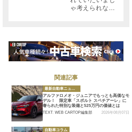
ゃ考えられない
クルマ３台!!
関連記事
カ
最新自動車ニュース
テ
ゴ
アルファロメオ・ジュニアでもっとも高価なモ
リ
デル！ 限定車「スポルト スペチアーレ」に
ー
奢られた特別な装備と525万円の価値とは
2026年08月07日
TEXT: WEB CARTOP編集部
カ
自動車コラム
テ