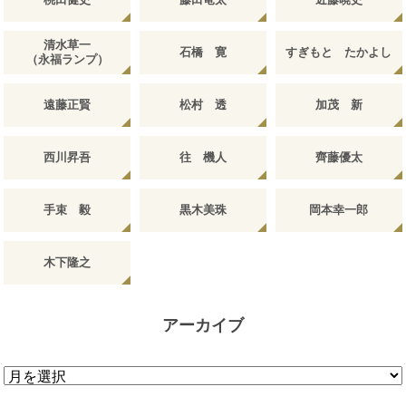
清水草一
石橋 寛
すぎもと たかよし
（永福ランプ）
遠藤正賢
松村 透
加茂 新
西川昇吾
往 機人
齊藤優太
手束 毅
黒木美珠
岡本幸一郎
木下隆之
アーカイブ
ア
ー