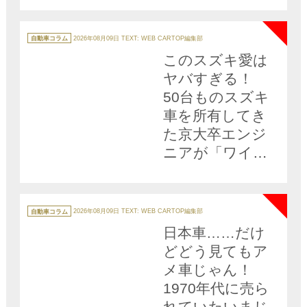
NEW
リのお金」を現
役チームに聞い
カ
テ
自動車コラム
2026年08月09日
TEXT: WEB CARTOP編集部
ゴ
てみた
リ
このスズキ愛は
ー
ヤバすぎる！
50台ものスズキ
車を所有してき
た京大卒エンジ
ニアが「ワイド
アルト」に命を
NEW
かけるワケ
カ
テ
自動車コラム
2026年08月09日
TEXT: WEB CARTOP編集部
ゴ
リ
日本車……だけ
ー
どどう見てもア
メ車じゃん！
1970年代に売ら
れていたいまじ