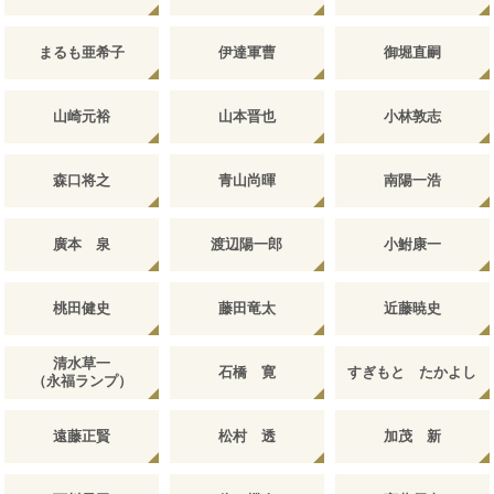
まるも亜希子
伊達軍曹
御堀直嗣
山崎元裕
山本晋也
小林敦志
森口将之
青山尚暉
南陽一浩
廣本 泉
渡辺陽一郎
小鮒康一
桃田健史
藤田竜太
近藤暁史
清水草一
石橋 寛
すぎもと たかよし
（永福ランプ）
遠藤正賢
松村 透
加茂 新