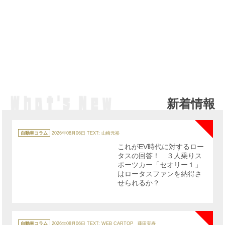
新着情報
NE
カ
テ
自動車コラム
2026年08月06日
TEXT: 山崎元裕
ゴ
リ
これがEV時代に対するロー
ー
タスの回答！ ３人乗りス
ポーツカー「セオリー１」
はロータスファンを納得さ
せられるか？
NE
カ
テ
自動車コラム
2026年08月06日
TEXT: WEB CARTOP 藤田実寿