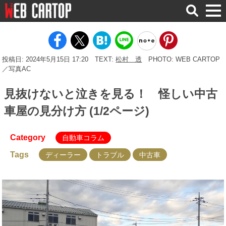
検
索
投稿日: 2024年5月15日 17:20
TEXT:
松村 透
PHOTO: WEB CARTOP
／写真AC
見抜けないと泣きを見る！ 怪しい中古
車屋の見分け方 (1/2ページ)
Category
自動車コラム
Tags
ディーラー
トラブル
中古車