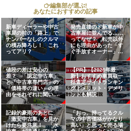
編集部が選ぶ!
あなたにおすすめの記事
新車ディーラーや中古
発売直後のド新車が中
車屋の前の「路上」で
古車屋に並んでる……
ナンバーなしのクルマ
ってなぜ？ 転売以外
の積み降ろし！ これ
にも理由があった「す
ってアリ？
ぐ手放すオーナー」の
事情
値段の差は安心の
【PR】【2026年最
差？ 「認定中古車」
新】おすすめ車買取一
と「中古車専門店」の
括査定サイトランキン
「価格帯の違い」の理
グ｜メリット・デメリ
由をそれぞれに聞いて
ットも解説
みた
記録的豪雨のあとに
「おっ、持ってるクル
「激安中古車」を見か
マの中古価格がかなり
けたら要注意！ 「水
高い」と思って売る場