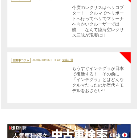
ゴ
リ
今度のレクサスはヘリコプ
ー
ター！ クルマでヘリポー
トへ行ってヘリでマリーナ
へ向かいクルーザーで出
航……なんて陸海空レクサ
ス三昧が現実に!!
NE
カ
テ
自動車コラム
2026年08月06日
TEXT:
遠藤正賢
ゴ
リ
もうすぐインテグラが日本
ー
で復活する！ その前に
「インテグラ」とはどんな
クルマだったのか歴代４モ
デルをおさらい!!