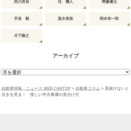
西川昇吾
往 機人
齊藤優太
手束 毅
黒木美珠
岡本幸一郎
木下隆之
アーカイブ
ア
ー
カ
自動車情報・ニュース WEB CARTOP
>
自動車コラム
>
見抜けないと
イ
泣きを見る！ 怪しい中古車屋の見分け方
ブ