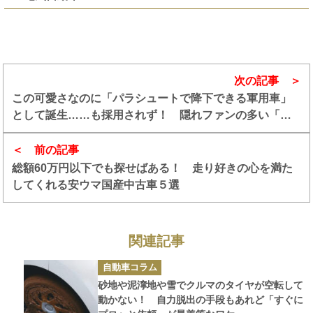
次の記事
この可愛さなのに「パラシュートで降下できる軍用車」
として誕生……も採用されず！ 隠れファンの多い「ミ
ニモーク」は消えそうで消えない不死鳥カーだった
前の記事
総額60万円以下でも探せばある！ 走り好きの心を満た
してくれる安ウマ国産中古車５選
関連記事
カ
自動車コラム
テ
ゴ
砂地や泥濘地や雪でクルマのタイヤが空転して
リ
ー
動かない！ 自力脱出の手段もあれど「すぐに