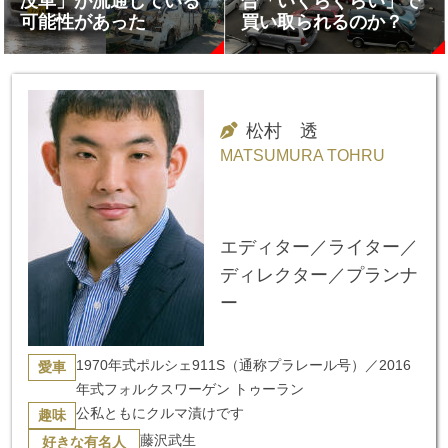
没車」が流通している
合「いくらぐらい」で
可能性があった
買い取られるのか？
松村 透
MATSUMURA TOHRU
エディター／ライター／
ディレクター／プランナ
ー
1970年式ポルシェ911S（通称プラレール号）／2016
愛車
年式フォルクスワーゲン トゥーラン
公私ともにクルマ漬けです
趣味
藤沢武生
好きな有名人