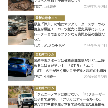
プロへと依頼」が最善策なワケ
2026年08月06日
TEXT:
山本晋也
カ
最新自動車ニュース
テ
ゴ
原点「深川」の地にマツダモータースポーツの
リ
ー
拠点が爆誕！ パーツ販売に歴史展示にシミュ
レーターまであるファンなら訪問必至の施設だ
った
2026年07月31日
TEXT: WEB CARTOP
カ
自動車コラム
テ
ゴ
国産中古スポーツは価格高騰気味だけど……諦
リ
ー
めるにはまだ早い！ 「GT-R」「エボ」
「STI」の手が届く狙い目モデルと現在のお値段
2026年07月22日
TEXT: 小鮒康一
カ
自動車コラム
テ
ゴ
「ジムニーノマドは捌けない」「FJクルーザー
リ
ー
は子育て層NG」「デリカはディーゼル一択」
SUV専門中古車屋が本音で語る市場の最新情報