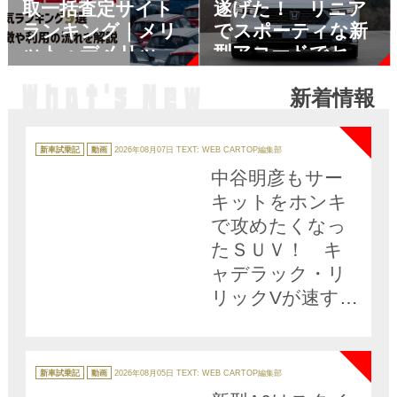
取一括査定サイト
遂げた！ リニア
ランキング｜メリ
でスポーティな新
ット・デメリット
型アコードでセダ
も解説
ンの復権なるか？
新着情報
NEW
カ
テ
新車試乗記
動画
2026年08月07日
TEXT: WEB CARTOP編集部
ゴ
リ
中谷明彦もサー
ー
キットをホンキ
で攻めたくなっ
たＳＵＶ！ キ
ャデラック・リ
リックVが速すぎ
た【動画】
NEW
カ
テ
新車試乗記
動画
2026年08月05日
TEXT: WEB CARTOP編集部
ゴ
リ
ー