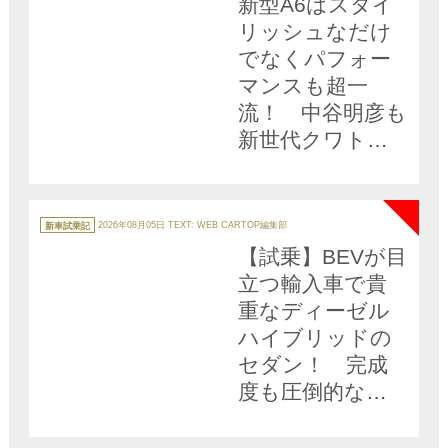
新型A6はスタイ
リッシュなだけ
でなくパフォー
マンスも超一
流！ 中谷明彦も
新世代クワトロ
に酔いしれた
NEW
【動画】
カ
テ
新車試乗記
2026年08月05日
TEXT: WEB CARTOP編集部
ゴ
リ
【試乗】BEVが目
ー
立つ輸入車で貴
重なディーゼル
ハイブリッドの
セダン！ 完成
度も圧倒的な
「新型アウディ
A6」は日本にお