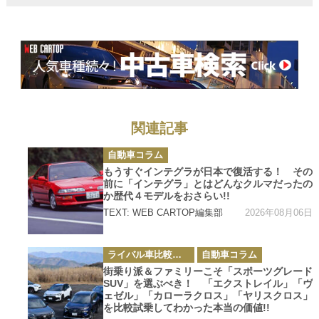
いて現実的な選
択肢として要注
目!!
関連記事
カ
自動車コラム
テ
ゴ
もうすぐインテグラが日本で復活する！ その
リ
前に「インテグラ」とはどんなクルマだったの
ー
か歴代４モデルをおさらい!!
2026年08月06日
TEXT: WEB CARTOP編集部
カ
ライバル車比較テスト
自動車コラム
テ
ゴ
街乗り派＆ファミリーこそ「スポーツグレード
リ
SUV」を選ぶべき！ 「エクストレイル」「ヴ
ー
ェゼル」「カローラクロス」「ヤリスクロス」
を比較試乗してわかった本当の価値!!