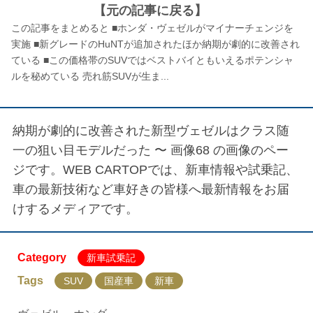
【元の記事に戻る】
この記事をまとめると ■ホンダ・ヴェゼルがマイナーチェンジを
実施 ■新グレードのHuNTが追加されたほか納期が劇的に改善され
ている ■この価格帯のSUVではベストバイともいえるポテンシャ
ルを秘めている 売れ筋SUVが生ま...
納期が劇的に改善された新型ヴェゼルはクラス随
一の狙い目モデルだった 〜 画像68
の画像のペー
ジです。WEB CARTOPでは、新車情報や試乗記、
車の最新技術など車好きの皆様へ最新情報をお届
けするメディアです。
Category
新車試乗記
Tags
SUV
国産車
新車