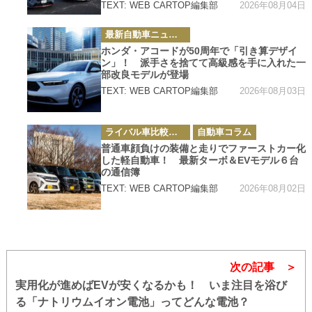
2026年08月04日
TEXT: WEB CARTOP編集部
カ
最新自動車ニュース
テ
ゴ
ホンダ・アコードが50周年で「引き算デザイ
リ
ン」！ 派手さを捨てて高級感を手に入れた一
ー
部改良モデルが登場
2026年08月03日
TEXT: WEB CARTOP編集部
カ
ライバル車比較テスト
自動車コラム
テ
ゴ
普通車顔負けの装備と走りでファーストカー化
リ
した軽自動車！ 最新ターボ＆EVモデル６台
ー
の通信簿
2026年08月02日
TEXT: WEB CARTOP編集部
次の記事
実用化が進めばEVが安くなるかも！ いま注目を浴び
る「ナトリウムイオン電池」ってどんな電池？