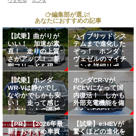
ヴェゼル
ホンダ
編集部が選ぶ!
あなたにおすすめの記事
【試乗】曲がりが
ハイブリッドシス
いい！ 加速が素
テムまで進化した
直！ 走りの上質
ぞっ！ ホンダ・
さがアップ！ 新
ヴェゼルのマイチ
型フリードを現行
ェンを詳細リポー
モデルと走り比べ
ト
【試乗】ホンダ
ホンダCR-Vが
WR-Vは静かでし
FCEVになって国
なやかでしかも安
内復活！ しかも
い！ 走って感じ
外部充電機能を備
た大ヒットの予感
えたe:FCEVって
どんなクルマ？
【PR】【2026年最
【試乗】e:HEVが
新】おすすめ車買
驚くほどの進化を