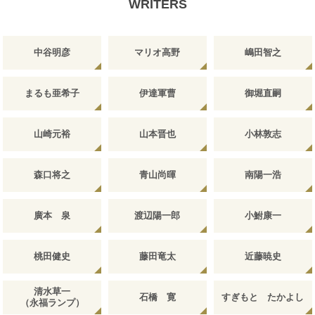
WRITERS
中谷明彦
マリオ高野
嶋田智之
まるも亜希子
伊達軍曹
御堀直嗣
山崎元裕
山本晋也
小林敦志
森口将之
青山尚暉
南陽一浩
廣本 泉
渡辺陽一郎
小鮒康一
桃田健史
藤田竜太
近藤暁史
清水草一
石橋 寛
すぎもと たかよし
（永福ランプ）