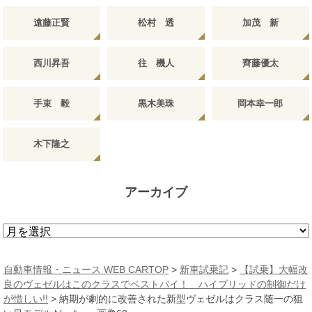
遠藤正賢
松村 透
加茂 新
西川昇吾
往 機人
齊藤優太
手束 毅
黒木美珠
岡本幸一郎
木下隆之
アーカイブ
ア
ー
カ
自動車情報・ニュース WEB CARTOP
>
新車試乗記
>
【試乗】大幅改
イ
良のヴェゼルはこのクラスでベストバイ！ ハイブリッドの制御だけ
ブ
が惜しい!!
>
納期が劇的に改善された新型ヴェゼルはクラス随一の狙