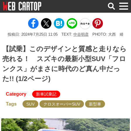
検
索
投稿日: 2024年7月25日 11:05
TEXT:
中谷明彦
PHOTO: 大西 靖
【試乗】このデザインと質感と走りなら
売れる！ スズキの最新小型SUV「フロ
ンクス」がまさに時代のど真ん中だっ
た!! (1/2ページ)
Category
新車試乗記
Tags
SUV
クロスオーバーSUV
新型車