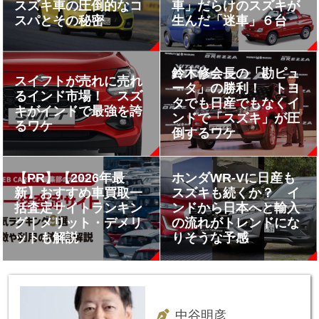
スズキ車の圧倒的なコ
車」だらけのスズキが
スパとその秘密
生んだ「迷車」６台
鈴木修会長の「勘ピュ
スイフトが売れに売れ
ータ」の勝利！ トヨ
るインド市場！ スズ
タでも日産でもなくイ
キがインドで最強を誇
ンドで「スズキ」が圧
るワケ
倒するワケ
【PR】【2026年最
ホンダWR-Vに日産も
新】おすすめ車買取一
スズキも続くか？ イ
括査定サイトランキン
ンドから日本へと輸入
グ｜メリット・デメリ
の流れがトレンドにな
ットも解説
りそうな予感
中谷明彦