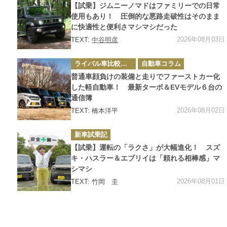
ゴ
【試乗】ジムニーノマドはファミリーでの日常
リ
ー
使用もあり！ 圧倒的な悪路走破性はそのまま
に快適性と便利さマシマシだった
2026年08月03日
TEXT:
中谷明彦
カ
ライバル車比較テスト
自動車コラム
テ
ゴ
普通車顔負けの装備と走りでファーストカー化
リ
ー
した軽自動車！ 最新ターボ＆EVモデル６台の
通信簿
2026年08月02日
TEXT: 橋本洋平
カ
新車試乗記
テ
ゴ
【試乗】運転の「ラクさ」が大幅進化！ スズ
リ
ー
キ・ハスラー＆エブリイは「頼れる相棒感」マ
シマシ
2026年08月01日
TEXT: 竹岡 圭