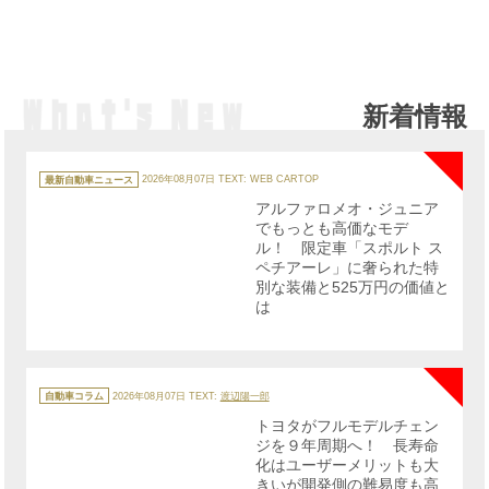
新着情報
NE
カ
テ
最新自動車ニュース
2026年08月07日
TEXT: WEB CARTOP
ゴ
リ
アルファロメオ・ジュニア
ー
でもっとも高価なモデ
ル！ 限定車「スポルト ス
ペチアーレ」に奢られた特
別な装備と525万円の価値と
は
NE
カ
テ
自動車コラム
2026年08月07日
TEXT:
渡辺陽一郎
ゴ
リ
トヨタがフルモデルチェン
ー
ジを９年周期へ！ 長寿命
化はユーザーメリットも大
きいが開発側の難易度も高