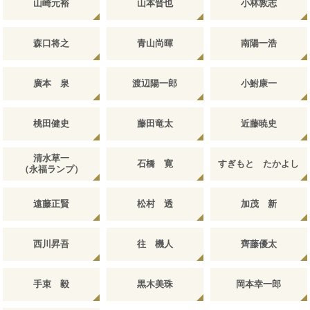
山崎元裕
山本晋也
小林敦志
森口将之
青山尚暉
南陽一浩
廣本 泉
渡辺陽一郎
小鮒康一
桃田健史
藤田竜太
近藤暁史
清水草一
石橋 寛
すぎもと たかよし
（永福ランプ）
遠藤正賢
松村 透
加茂 新
西川昇吾
往 機人
齊藤優太
手束 毅
黒木美珠
岡本幸一郎