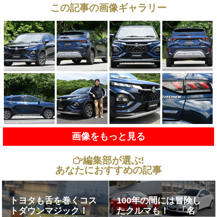
この記事の画像ギャラリー
画像をもっと見る
編集部が選ぶ!
あなたにおすすめの記事
トヨタも舌を巻くコス
100年の間には冒険し
トダウンマジック！
たクルマも！ 「名