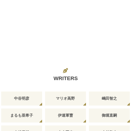
WRITERS
中谷明彦
マリオ高野
嶋田智之
まるも亜希子
伊達軍曹
御堀直嗣