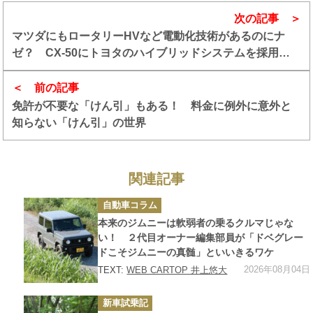
次の記事
マツダにもロータリーHVなど電動化技術があるのにナ
ゼ？ CX-50にトヨタのハイブリッドシステムを採用し
た理由
前の記事
免許が不要な「けん引」もある！ 料金に例外に意外と
知らない「けん引」の世界
関連記事
カ
自動車コラム
テ
ゴ
本来のジムニーは軟弱者の乗るクルマじゃな
リ
ー
い！ ２代目オーナー編集部員が「ドベグレー
ドこそジムニーの真髄」といいきるワケ
2026年08月04日
TEXT:
WEB CARTOP 井上悠大
カ
新車試乗記
テ