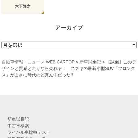
木下隆之
アーカイブ
ア
ー
カ
自動車情報・ニュース WEB CARTOP
>
新車試乗記
>
【試乗】このデ
イ
ザインと質感と走りなら売れる！ スズキの最新小型SUV「フロンク
ブ
ス」がまさに時代のど真ん中だった!!
新車試乗記
中古車検索
ライバル車比較テスト