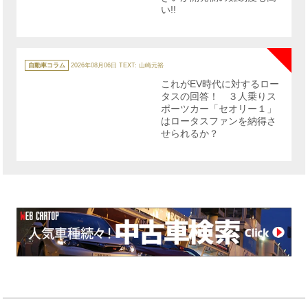
い!!
NE
カ
テ
自動車コラム
2026年08月06日
TEXT: 山崎元裕
ゴ
リ
これがEV時代に対するロー
ー
タスの回答！ ３人乗りス
ポーツカー「セオリー１」
はロータスファンを納得さ
せられるか？