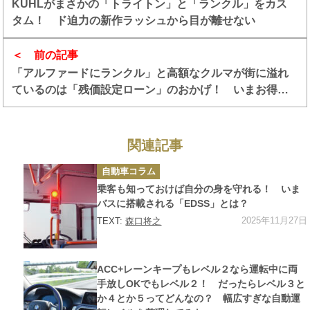
KUHLがまさかの「トライトン」と「ランクル」をカス
タム！ ド迫力の新作ラッシュから目が離せない
前の記事
「アルファードにランクル」と高額なクルマが街に溢れ
ているのは「残価設定ローン」のおかげ！ いまお得に
買えるクルマとは？
関連記事
カ
自動車コラム
テ
ゴ
乗客も知っておけば自分の身を守れる！ いま
リ
ー
バスに搭載される「EDSS」とは？
2025年11月27日
TEXT:
森口将之
カ
ACC+レーンキープもレベル２なら運転中に両
テ
ゴ
手放しOKでもレベル２！ だったらレベル３と
リ
か４とか５ってどんなの？ 幅広すぎな自動運
ー