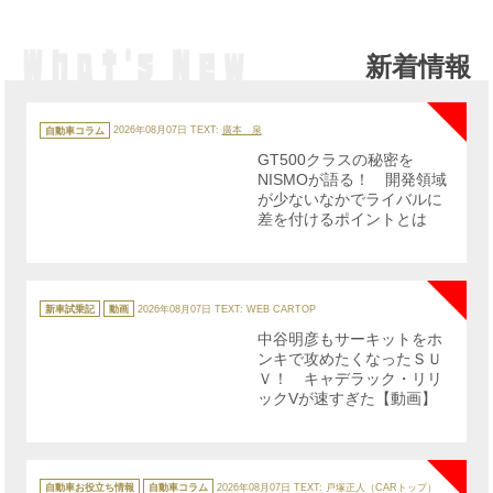
新着情報
NE
カ
テ
自動車コラム
2026年08月07日
TEXT:
廣本 泉
ゴ
リ
GT500クラスの秘密を
ー
NISMOが語る！ 開発領域
が少ないなかでライバルに
差を付けるポイントとは
NE
カ
テ
新車試乗記
動画
2026年08月07日
TEXT: WEB CARTOP
ゴ
リ
中谷明彦もサーキットをホ
ー
ンキで攻めたくなったＳＵ
Ｖ！ キャデラック・リリ
ックVが速すぎた【動画】
NE
カ
テ
自動車お役立ち情報
自動車コラム
2026年08月07日
TEXT: 戸塚正人（CARトップ）