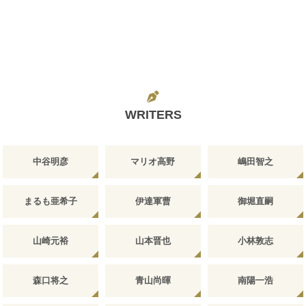
WRITERS
中谷明彦
マリオ高野
嶋田智之
まるも亜希子
伊達軍曹
御堀直嗣
山崎元裕
山本晋也
小林敦志
森口将之
青山尚暉
南陽一浩