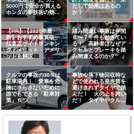
5000円で安全が買える
たして効果はあるの
ホンダの新技術の効果
か？
が凄い
【PR】【2026年最
踏み間違い事故は年間
新】おすすめ車買取一
６〜７千件も起きてい
括査定サイトランキン
る！ 高齢者はなぜア
グ｜メリット・デメリ
クセルとブレーキを踏
ットも解説
み間違えるのか？
クルマの事故の30％は
事故や落下物回収時な
駐車場内！ 愛車を危
どで使われる発炎筒を
険にさらさないために
避けきれずタイヤで踏
誰でもできる「駐車対
んだ！ 火の上を跨い
策」６つ
だ！ タイヤやクルマ
はどうなる？