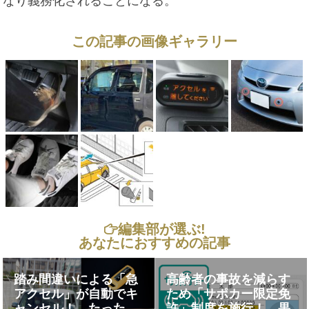
なり義務化されることになる。
この記事の画像ギャラリー
編集部が選ぶ!
あなたにおすすめの記事
踏み間違いによる「急
高齢者の事故を減らす
アクセル」が自動でキ
ため「サポカー限定免
ャンセル！ たった
許」制度を施行！ 果