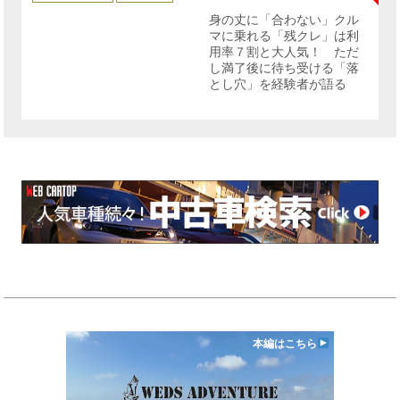
ゴ
リ
身の丈に「合わない」クル
ー
マに乗れる「残クレ」は利
用率７割と大人気！ ただ
し満了後に待ち受ける「落
とし穴」を経験者が語る
本編はこちら