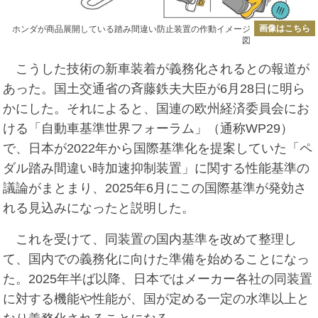
画像はこちら
ホンダが商品展開している踏み間違い防止装置の作動イメージ
図
こうした技術の新車装着が義務化されるとの報道が
あった。国土交通省の斉藤鉄夫大臣が6月28日に明ら
かにした。それによると、国連の欧州経済委員会にお
ける「自動車基準世界フォーラム」（通称WP29）
で、日本が2022年から国際基準化を提案していた「ペ
ダル踏み間違い時加速抑制装置」に関する性能基準の
議論がまとまり、2025年6月にこの国際基準が発効さ
れる見込みになったと説明した。
これを受けて、同装置の国内基準を改めて整理し
て、国内での義務化に向けた準備を始めることになっ
た。2025年半ば以降、日本ではメーカー各社の同装置
に対する機能や性能が、国が定める一定の水準以上と