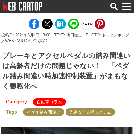
検
索
投稿日: 2024年8月4日 13:00
TEXT:
桃田健史
PHOTO: トヨタ／ホンダ
／WEB CARTOP／写真AC
ブレーキとアクセルペダルの踏み間違い
は高齢者だけの問題じゃない！ 「ペダ
ル踏み間違い時加速抑制装置」がまもな
く義務化へ
Category
自動車コラム
Tags
ペダル踏み間違い
先進安全支援システム