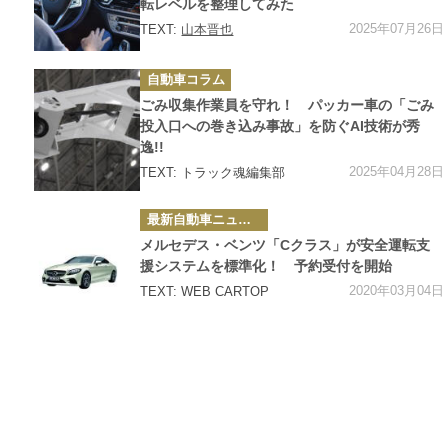
転レベルを整理してみた
2025年07月26日
TEXT:
山本晋也
カ
自動車コラム
テ
ゴ
ごみ収集作業員を守れ！ パッカー車の「ごみ
リ
ー
投入口への巻き込み事故」を防ぐAI技術が秀
逸!!
2025年04月28日
TEXT: トラック魂編集部
カ
最新自動車ニュース
テ
ゴ
メルセデス・ベンツ「Cクラス」が安全運転支
リ
ー
援システムを標準化！ 予約受付を開始
2020年03月04日
TEXT: WEB CARTOP