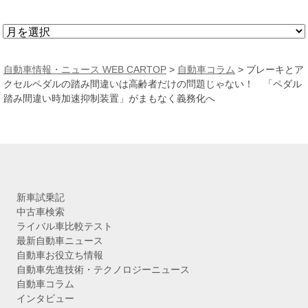
ア
ー
カ
自動車情報・ニュース WEB CARTOP
>
自動車コラム
>
ブレーキとア
イ
クセルペダルの踏み間違いは高齢者だけの問題じゃない！ 「ペダル
ブ
踏み間違い時加速抑制装置」がまもなく義務化へ
新車試乗記
中古車検索
ライバル車比較テスト
最新自動車ニュース
自動車お役立ち情報
自動車先進技術・テクノロジーニュース
自動車コラム
インタビュー