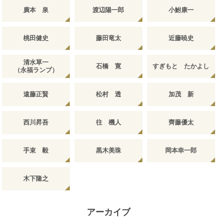
廣本 泉
渡辺陽一郎
小鮒康一
桃田健史
藤田竜太
近藤暁史
清水草一
石橋 寛
すぎもと たかよし
（永福ランプ）
遠藤正賢
松村 透
加茂 新
西川昇吾
往 機人
齊藤優太
手束 毅
黒木美珠
岡本幸一郎
木下隆之
アーカイブ