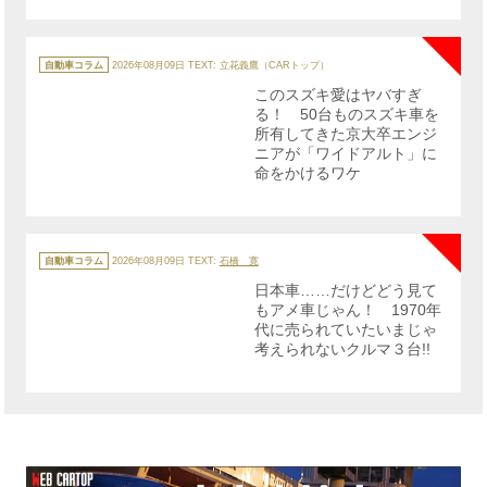
NE
カ
テ
自動車コラム
2026年08月09日
TEXT: 立花義鷹（CARトップ）
ゴ
リ
このスズキ愛はヤバすぎ
ー
る！ 50台ものスズキ車を
所有してきた京大卒エンジ
ニアが「ワイドアルト」に
命をかけるワケ
NE
カ
テ
自動車コラム
2026年08月09日
TEXT:
石橋 寛
ゴ
リ
日本車……だけどどう見て
ー
もアメ車じゃん！ 1970年
代に売られていたいまじゃ
考えられないクルマ３台!!