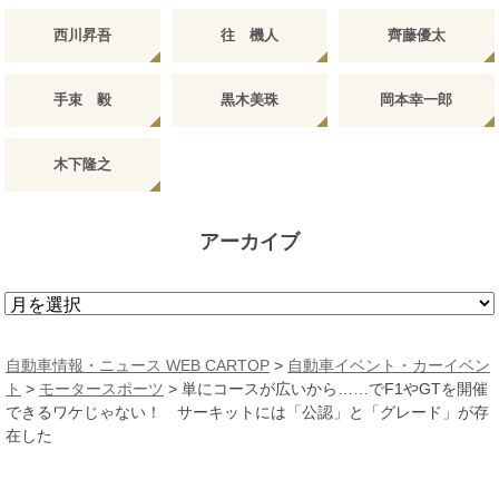
西川昇吾
往 機人
齊藤優太
手束 毅
黒木美珠
岡本幸一郎
木下隆之
アーカイブ
ア
ー
カ
自動車情報・ニュース WEB CARTOP
>
自動車イベント・カーイベン
イ
ト
>
モータースポーツ
>
単にコースが広いから……でF1やGTを開催
ブ
できるワケじゃない！ サーキットには「公認」と「グレード」が存
在した