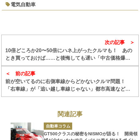
電気自動車
次の記事
10倍どころか20〜50倍にハネ上がったクルマも！ あの
とき買っておけば……と後悔しても遅い「中古価格爆上
げ」国産車４選
前の記事
前が空いてるのに右側車線からどかないクルマ問題！
「右車線」が「追い越し車線じゃない」都市高速などで
は問題がない行為なのか？
関連記事
カ
自動車コラム
テ
ゴ
GT500クラスの秘密をNISMOが語る！ 開発領
リ
ー