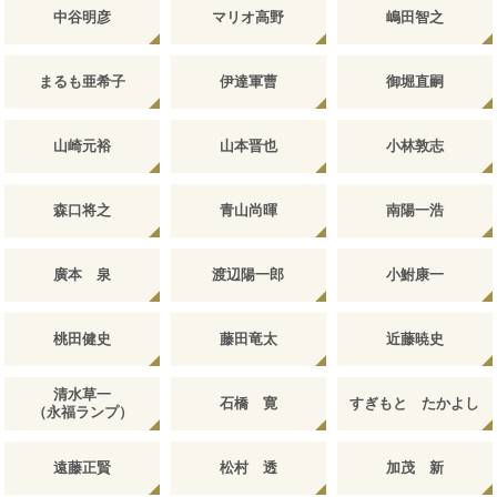
中谷明彦
マリオ高野
嶋田智之
まるも亜希子
伊達軍曹
御堀直嗣
山崎元裕
山本晋也
小林敦志
森口将之
青山尚暉
南陽一浩
廣本 泉
渡辺陽一郎
小鮒康一
桃田健史
藤田竜太
近藤暁史
清水草一
石橋 寛
すぎもと たかよし
（永福ランプ）
遠藤正賢
松村 透
加茂 新