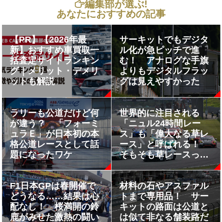
編集部が選ぶ!
あなたにおすすめの記事
【PR】【2026年最
サーキットでもデジタ
新】おすすめ車買取一
ル化が急ピッチで進
括査定サイトランキン
む！ アナログな手旗
グ｜メリット・デメリ
よりもデジタルフラッ
ットも解説
グは見えやすかった
ラリーも公道だけど何
世界的に注目される
が違う？ 「フォーミ
「ニュル24時間レー
ュラＥ」が日本初の本
ス」も「偉大なる草レ
格公道レースとして話
ース」と呼ばれる！
題になったワケ
そもそも草レースって
何？
F1日本GPは春開催で
材料の石やアスファル
どうなる……結果は心
トまで専用品！ サー
配なし！ 桜満開の鈴
キットの路面は公道と
鹿がみせた激熱の闘い
は似て非なる舗装路だ