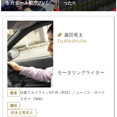
をカタール航空のパド
った!!
ッククラブから観戦し
た
藤田竜太
FUJITA RYUTA
モータリングライター
日産スカイラインGT-R（R32）／ユーノス・ロード
愛車
スター（NA6）
-
趣味
-
好きな有名人