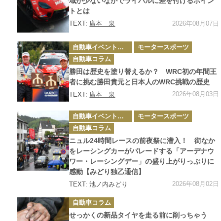
域が少ないなかでライバルに差を付けるポイン
トとは
2026年08月07日
TEXT:
廣本 泉
カ
自動車イベント・カーイベント
モータースポーツ
テ
ゴ
自動車コラム
リ
ー
勝田は歴史を塗り替えるか？ WRC初の年間王
者に挑む勝田貴元と日本人のWRC挑戦の歴史
2026年08月03日
TEXT:
廣本 泉
カ
自動車イベント・カーイベント
モータースポーツ
テ
ゴ
自動車コラム
リ
ー
ニュル24時間レースの前夜祭に潜入！ 街なか
をレーシングカーがパレードする「アーデナウ
ワー・レーシングデー」の盛り上がりっぷりに
感動【みどり独乙通信】
2026年08月02日
TEXT: 池ノ内みどり
カ
自動車コラム
テ
ゴ
せっかくの新品タイヤを走る前に削っちゃう
リ