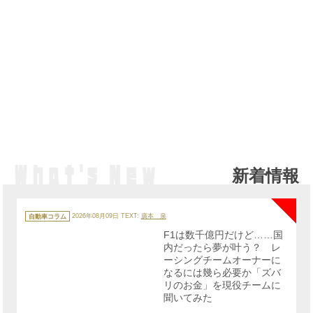
新着情報
NE
カ
テ
自動車コラム
2026年08月09日
TEXT:
廣本 泉
ゴ
リ
F1は数千億円だけど……国
ー
内だったら夢が叶う？ レ
ーシングチームオーナーに
なるには幾ら必要か「ズバ
リのお金」を現役チームに
聞いてみた