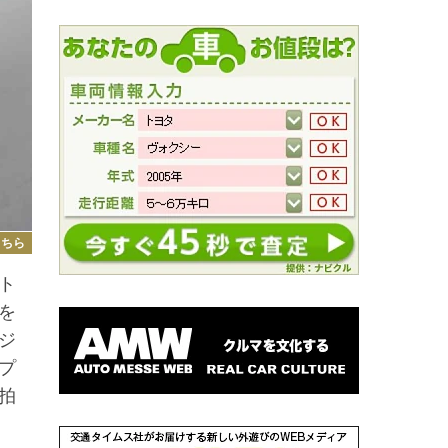
こちら
ト
を
ジ
プ
拍