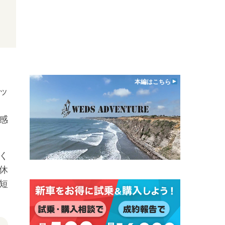
本編はこちら
ッ
感
く
休
短