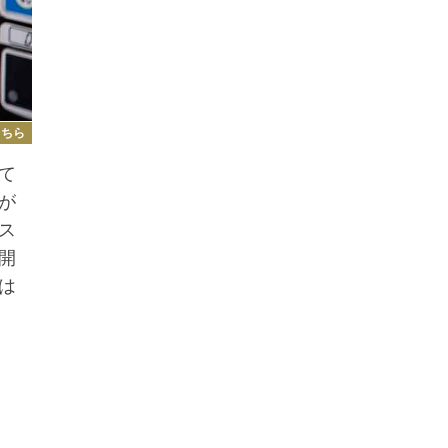
こちら
て
が
ス
開
は