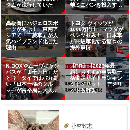
タムが流行していた
華ミニバンを投入する
も「アルファード的」
じゃ太刀打ちできず!!
高級街にパジェロスポ
トヨタ ヴィッツが
ーツが並ぶ！ 東南ア
1000万円！ マツダが
ジアで「三菱車」が人
ベンツ並み！ 日本車
気ハイブランド化した
が高級車化する驚きの
理由
海外事情
N-BOXやムーヴキャン
【PR】【2026年最
バスが「１千万円」だ
新】おすすめ車買取一
と!? タイではバカ高
括査定サイトランキン
い「日本仕様のクル
グ｜メリット・デメリ
マ」が富裕層に大人気
ットも解説
だった
小林敦志