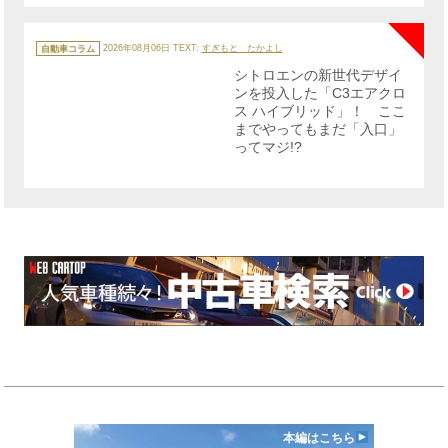
NE
カ
テ
自動車コラム
2026年08月06日
TEXT:
すぎもと たかよし
ゴ
リ
シトロエンの新世代デザイ
ー
ンを投入した「C3エアクロ
ス ハイブリッド」！ ここ
までやってもまだ「入口」
ってマジ!?
本編はこちら