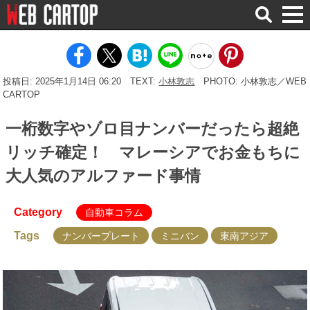
検
索
投稿日: 2025年1月14日 06:20
TEXT:
小林敦志
PHOTO: 小林敦志／WEB
CARTOP
一桁数字やゾロ目ナンバーだったら超絶
リッチ確定！ マレーシアでお金もちに
大人気のアルファード事情
Category
自動車コラム
Tags
ナンバープレート
ミニバン
東南アジア