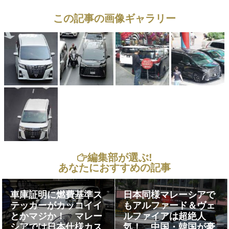
この記事の画像ギャラリー
編集部が選ぶ!
あなたにおすすめの記事
車庫証明に燃費基準ス
日本同様マレーシアで
テッカーがカッコイイ
もアルファード＆ヴェ
とかマジか！ マレー
ルファイアは超絶人
シアでは日本仕様カス
気！ 中国・韓国が豪