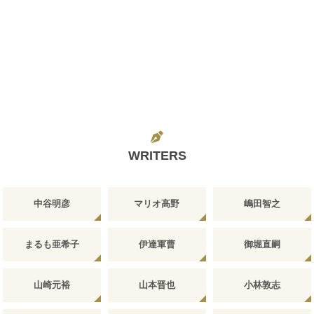
WRITERS
中谷明彦
マリオ高野
嶋田智之
まるも亜希子
伊達軍曹
御堀直嗣
山崎元裕
山本晋也
小林敦志