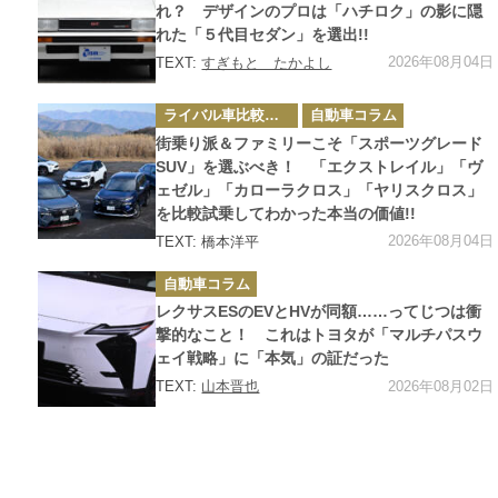
ー
れ？ デザインのプロは「ハチロク」の影に隠
れた「５代目セダン」を選出!!
2026年08月04日
TEXT:
すぎもと たかよし
カ
ライバル車比較テスト
自動車コラム
テ
ゴ
街乗り派＆ファミリーこそ「スポーツグレード
リ
ー
SUV」を選ぶべき！ 「エクストレイル」「ヴ
ェゼル」「カローラクロス」「ヤリスクロス」
を比較試乗してわかった本当の価値!!
2026年08月04日
TEXT: 橋本洋平
カ
自動車コラム
テ
ゴ
レクサスESのEVとHVが同額……ってじつは衝
リ
ー
撃的なこと！ これはトヨタが「マルチパスウ
ェイ戦略」に「本気」の証だった
2026年08月02日
TEXT:
山本晋也