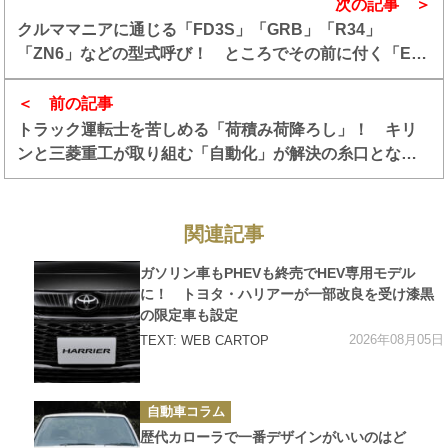
次の記事
クルママニアに通じる「FD3S」「GRB」「R34」
「ZN6」などの型式呼び！ ところでその前に付く「E」
とか「3BA」は誰も呼ばないけど一体なに？
前の記事
トラック運転士を苦しめる「荷積み荷降ろし」！ キリ
ンと三菱重工が取り組む「自動化」が解決の糸口となる
か
関連記事
カ
ガソリン車もPHEVも終売でHEV専用モデル
テ
ゴ
に！ トヨタ・ハリアーが一部改良を受け漆黒
リ
の限定車も設定
ー
2026年08月05日
TEXT: WEB CARTOP
カ
自動車コラム
テ
ゴ
歴代カローラで一番デザインがいいのはど
リ