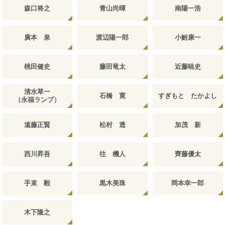
森口将之
青山尚暉
南陽一浩
廣本 泉
渡辺陽一郎
小鮒康一
桃田健史
藤田竜太
近藤暁史
清水草一
石橋 寛
すぎもと たかよし
（永福ランプ）
遠藤正賢
松村 透
加茂 新
西川昇吾
往 機人
齊藤優太
手束 毅
黒木美珠
岡本幸一郎
木下隆之