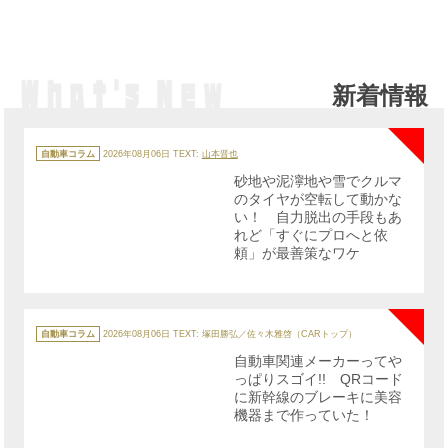
新着情報
NE
カ
テ
自動車コラム
2026年08月06日
TEXT:
山本晋也
ゴ
リ
砂地や泥濘地や雪でクルマ
ー
のタイヤが空転して動かな
い！ 自力脱出の手段もあ
れど「すぐにプロへと依
頼」が最善策なワケ
NE
カ
テ
自動車コラム
2026年08月06日
TEXT: 塚田勝弘／佐々木雅啓（CARトップ）
ゴ
リ
自動車関連メーカーってや
ー
っぱりスゴイ!! QRコード
に新幹線のブレーキに美容
機器まで作っていた！