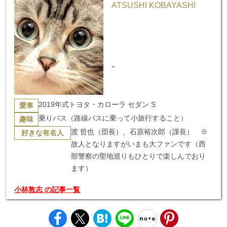
ATSUSHI KOBAYASHI
-
2019年式トヨタ・カローラ セダン S
愛車
乗りバス（路線バスに乗って小旅行すること）
趣味
渡 哲也（団長）、石原裕次郎（課長） ※
好きな有名人
故人となりますがいまも大ファンです（西
部警察の聖地巡りもひとりで楽しんでおり
ます）
小林敦志 の記事一覧