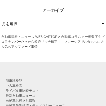
アーカイブ
ア
ー
カ
自動車情報・ニュース WEB CARTOP
>
自動車コラム
>
一桁数字やゾ
イ
ロ目ナンバーだったら超絶リッチ確定！ マレーシアでお金もちに大
ブ
人気のアルファード事情
新車試乗記
中古車検索
ライバル車比較テスト
最新自動車ニュース
自動車お役立ち情報
自動車先進技術・テクノロジーニュース