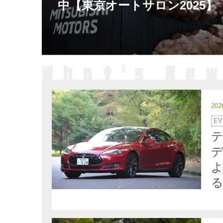
中【東京オートサロン2025】
20
カ
EV
テ
ゴ
リ
ー
デ
る