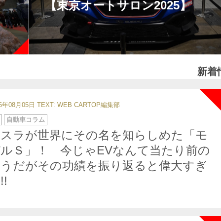
【東京オートサロン2025】
新着
26年08月05日
TEXT: WEB CARTOP編集部
自動車コラム
テスラが世界にその名を知らしめた「モ
ルＳ」！ 今じゃEVなんて当たり前の
ようだがその功績を振り返ると偉大すぎ
!!