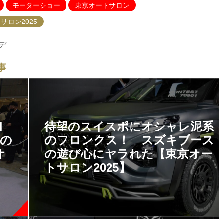
モーターショー
東京オートサロン
サロン2025
デ
事
N
待望のスイスポにオシャレ泥系
」の
のフロンクス！ スズキブース
オ
の遊び心にヤラれた【東京オー
トサロン2025】