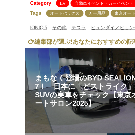
Category
EV
自動車イベント・カーイベント
Tags
オートバックス
カー用品
東京オート
IONIQ 5
その他
テスラ
ヒュンダイ／ヒョン
編集部が選ぶ!
あなたにおすすめの記
まもなく登場のBYD SEALIO
7！ 日本に「どストライク
SUVの実車をチェック【東京
ートサロン2025】