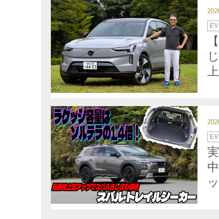
20
カ
EV
テ
ゴ
【
リ
ー
じ
20
カ
EV
テ
ゴ
リ
ー