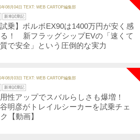
26年08月04日
TEXT: WEB CARTOP編集部
新車試乗記
試乗】ボルボEX90は1400万円が安く感
る！ 新フラッグシップEVの「速くて
上質で安全」という圧倒的な実力
26年08月03日
TEXT: WEB CARTOP編集部
新車試乗記
実用性アップでスバルらしさも爆増！
中谷明彦がトレイルシーカーを試乗チェ
ック【動画】