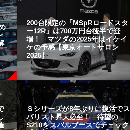
200台限定の「MSpRロードスタ
すめ
ー12R」は700万円台後半で登
ン
場！ マツダの2025年はイケイ
解
ケの予感【東京オートサロン
2025】
で
Ｓシリーズが8年ぶりに復活で
し
バリスト昇天必至！ 待望の
催
S210をスバルブースでチェック