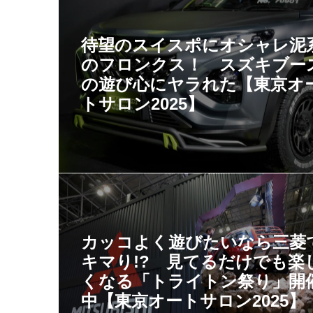
待望のスイスポにオシャレ泥
のフロンクス！ スズキブー
の遊び心にヤラれた【東京オ
トサロン2025】
カッコよく遊びたいなら三菱
キマり!? 見てるだけでも楽
くなる「トライトン祭り」開
中【東京オートサロン2025】