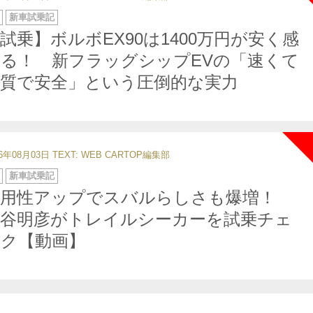
新車試乗記
試乗】ボルボEX90は1400万円が安く感
る！ 新フラッグシップEVの「速くて
上質で安全」という圧倒的な実力
26年08月03日
TEXT: WEB CARTOP編集部
新車試乗記
実用性アップでスバルらしさも爆増！
中谷明彦がトレイルシーカーを試乗チェ
ック【動画】