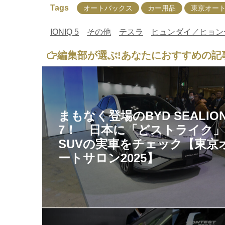
Tags
オートバックス
カー用品
東京オート
IONIQ 5
その他
テスラ
ヒュンダイ／ヒョン
編集部が選ぶ!
あなたにおすすめの記
まもなく登場のBYD SEALIO
7！ 日本に「どストライク
SUVの実車をチェック【東京
ートサロン2025】