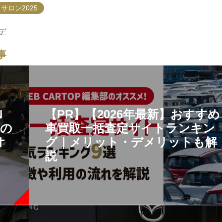
サロン2025
デ
事
N
【PR】【2026年最新】おすすめ
」の
車買取一括査定サイトランキン
オ
グ｜メリット・デメリットも解
説