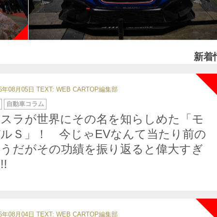
新着
26年08月05日
TEXT: WEB CARTOP編集部
自動車コラム
テスラが世界にその名を知らしめた「モ
ルＳ」！ 今じゃEVなんて当たり前の
ようだがその功績を振り返ると偉大すぎ
!!
26年08月04日
TEXT: WEB CARTOP編集部