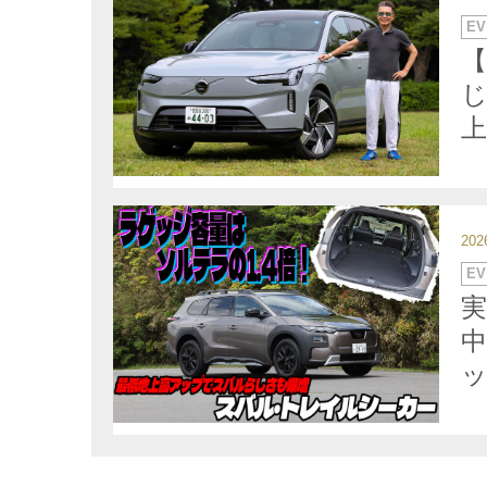
カ
EV
テ
ゴ
【
リ
ー
じ
20
カ
EV
テ
ゴ
リ
ー