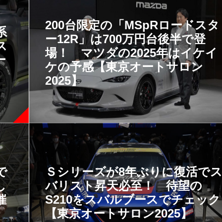
200台限定の「MSpRロードスタ
系
ー12R」は700万円台後半で登
ス
場！ マツダの2025年はイケイ
ー
ケの予感【東京オートサロン
2025】
で
Ｓシリーズが8年ぶりに復活で
し
バリスト昇天必至！ 待望の
催
S210をスバルブースでチェック
【東京オートサロン2025】