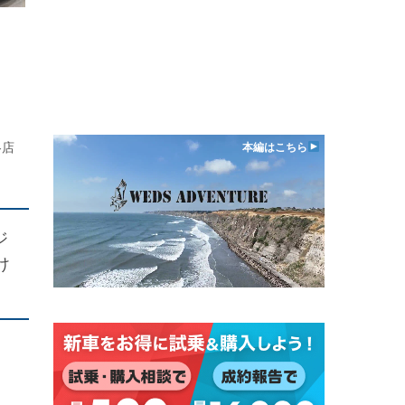
各店
本編はこちら
ジ
け