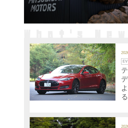
20
カ
EV
テ
ゴ
リ
ー
デ
る
20