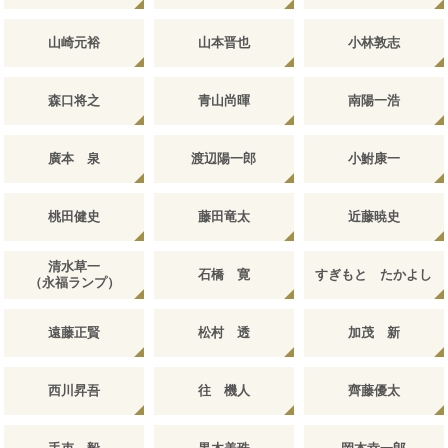
山崎元裕
山本晋也
小林敦志
森口将之
青山尚暉
南陽一浩
廣本 泉
渡辺陽一郎
小鮒康一
桃田健史
藤田竜太
近藤暁史
清水草一
石橋 寛
すぎもと たかよし
（永福ランプ）
遠藤正賢
松村 透
加茂 新
西川昇吾
往 機人
齊藤優太