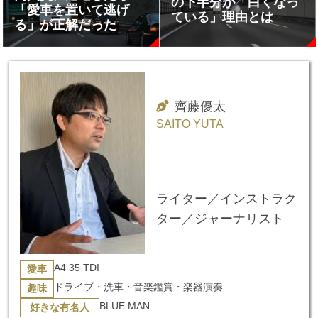
の下半分が「白くなっ
「愛車を置いて逃げ
ている」理由とは
る」が正解だった
齊藤優太
SAITO YUTA
ライター／インストラク
ター／ジャーナリスト
A4 35 TDI
愛車
ドライブ・洗車・音楽鑑賞・楽器演奏
趣味
BLUE MAN
好きな有名人