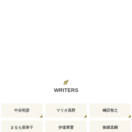
WRITERS
中谷明彦
マリオ高野
嶋田智之
まるも亜希子
伊達軍曹
御堀直嗣