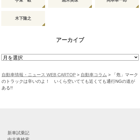
手束 毅
黒木美珠
岡本幸一郎
木下隆之
アーカイブ
ア
ー
カ
自動車情報・ニュース WEB CARTOP
>
自動車コラム
>
「危」マーク
イ
のトラックは辛いのよ！ いくら空いてても近くても通行NGの道が
ブ
ある!!
新車試乗記
中古車検索