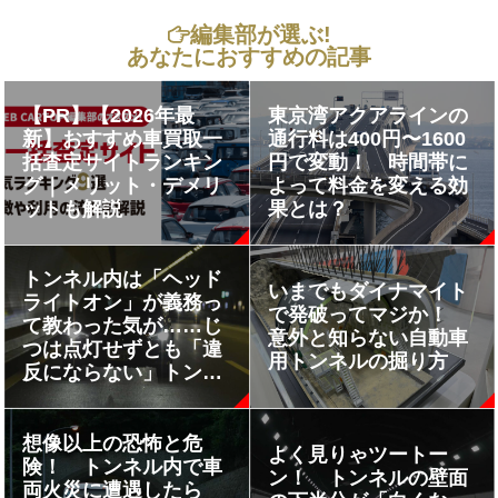
編集部が選ぶ!
あなたにおすすめの記事
【PR】【2026年最
東京湾アクアラインの
新】おすすめ車買取一
通行料は400円〜1600
括査定サイトランキン
円で変動！ 時間帯に
グ｜メリット・デメリ
よって料金を変える効
ットも解説
果とは？
トンネル内は「ヘッド
いまでもダイナマイト
ライトオン」が義務っ
で発破ってマジか！
て教わった気が……じ
意外と知らない自動車
つは点灯せずとも「違
用トンネルの掘り方
反にならない」トンネ
ルも存在する
想像以上の恐怖と危
よく見りゃツートー
険！ トンネル内で車
ン！ トンネルの壁面
両火災に遭遇したら