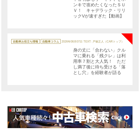
ンキで攻めたくなったＳＵ
Ｖ！ キャデラック・リリ
ックVが速すぎた【動画】
NE
カ
テ
自動車お役立ち情報
自動車コラム
2026年08月07日
TEXT: 戸塚正人（CARトップ）
ゴ
リ
身の丈に「合わない」クル
ー
マに乗れる「残クレ」は利
用率７割と大人気！ ただ
し満了後に待ち受ける「落
とし穴」を経験者が語る