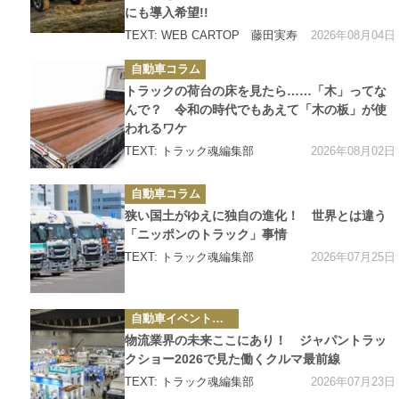
にも導入希望!!
2026年08月04日
TEXT: WEB CARTOP 藤田実寿
カ
自動車コラム
テ
ゴ
トラックの荷台の床を見たら……「木」ってな
リ
ー
んで？ 令和の時代でもあえて「木の板」が使
われるワケ
2026年08月02日
TEXT: トラック魂編集部
カ
自動車コラム
テ
ゴ
狭い国土がゆえに独自の進化！ 世界とは違う
リ
ー
「ニッポンのトラック」事情
2026年07月25日
TEXT: トラック魂編集部
カ
自動車イベント・カーイベント
テ
ゴ
物流業界の未来ここにあり！ ジャパントラッ
リ
ー
クショー2026で見た働くクルマ最前線
2026年07月23日
TEXT: トラック魂編集部