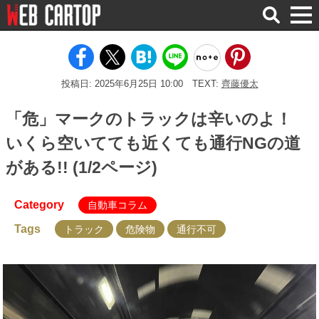
検
索
投稿日: 2025年6月25日 10:00
TEXT:
齊藤優太
「危」マークのトラックは辛いのよ！
いくら空いてても近くても通行NGの道
がある!! (1/2ページ)
Category
自動車コラム
Tags
トラック
危険物
通行不可