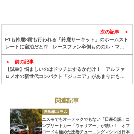
次の記事
F1も鈴鹿8耐も行われる「鈴鹿サーキット」のホームスト
レートに宿泊だと!? レースファン卒倒もののル・マン
式キャンプが凄すぎる!!
前の記事
【試乗】悩ましいのはドッチにするかだけ！ アルファ
ロメオの新世代コンパクト「ジュニア」があまりにもよ
くて驚いた
関連記事
カ
自動車コラム
テ
ゴ
ニスモでもオーテックでもない「日産公認」コ
リ
ー
ンプリートカー「ウォリアー」が凄い！ オフ
ロードを極めた圧巻チューニングマシンは日本