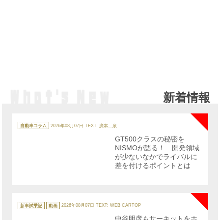
新着情報
NE
カ
テ
自動車コラム
2026年08月07日
TEXT:
廣本 泉
ゴ
リ
GT500クラスの秘密を
ー
NISMOが語る！ 開発領域
が少ないなかでライバルに
差を付けるポイントとは
NE
カ
テ
新車試乗記
動画
2026年08月07日
TEXT: WEB CARTOP
ゴ
リ
中谷明彦もサーキットをホ
ー