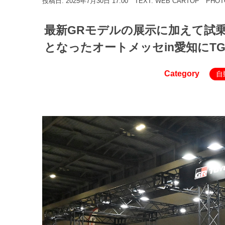
投稿日: 2025年7月30日 17:00
TEXT: WEB CARTOP
PHO
最新GRモデルの展示に加えて試
となったオートメッセin愛知にTGR
Category
自