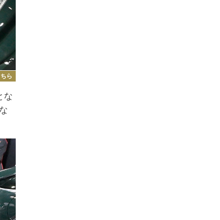
こちら
とな
な