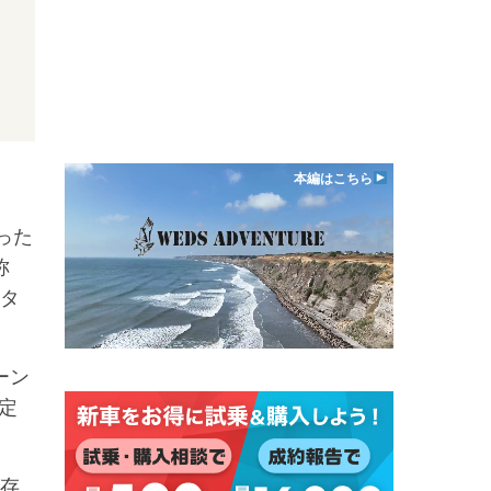
本編はこちら
った
称
ータ
ーン
定
存