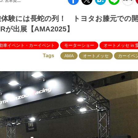
TO: 宮本賢二
乗体験には長蛇の列！ トヨタお膝元での
が出展【AMA2025】
動車イベント・カーイベント
モーターショー
オートメッセ in 
Tags
AMA
オートメッセ
カーイベ