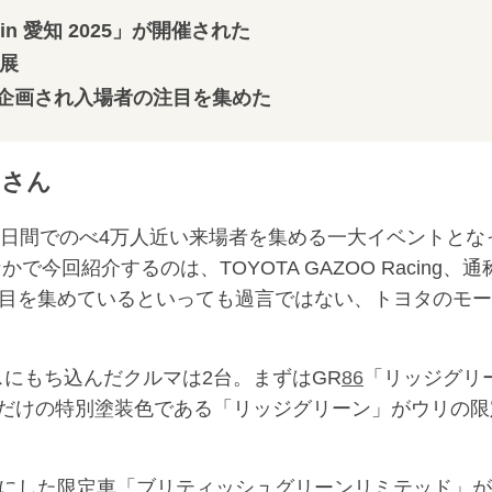
in 愛知 2025」が開催された
出展
企画され入場者の注目を集めた
くさん
2日間でのべ4万人近い来場者を集める一大イベントとな
で今回紹介するのは、TOYOTA GAZOO Racing、通
注目を集めているといっても過言ではない、トヨタのモ
スにもち込んだクルマは2台。まずはGR
86
「リッジグリ
だけの特別塗装色である「リッジグリーン」がウリの限
にした限定車「ブリティッシュグリーンリミテッド」が