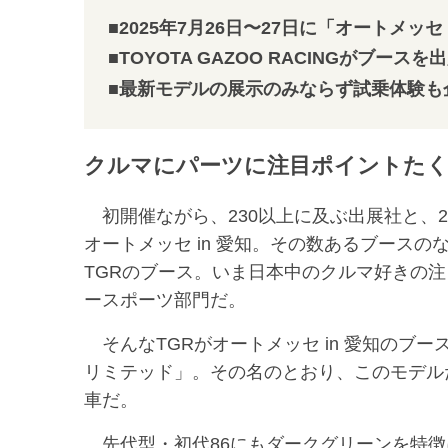
■2025年7月26日〜27日に「オートメッセ 
■TOYOTA GAZOO RACINGがブースを
■最新モデルの展示のみならず試乗体験も
クルマにパーツに注目ポイントた
初開催ながら、230以上に及ぶ出展社と、
オートメッセ in 愛知。その数あるブースのなか
TGRのブース。いま日本中のクルマ好きの
ースポーツ部門だ。
そんなTGRがオートメッセ in 愛知のブー
リミテッド」。その名のとおり、このモデル
車だ。
先代型・初代86にもダークグリーンを特徴