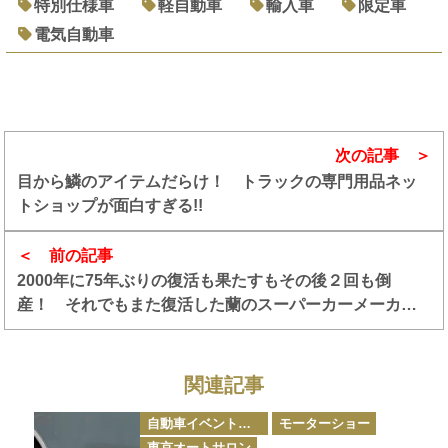
特別仕様車
軽自動車
輸入車
限定車
電気自動車
次の記事
目から鱗のアイテムだらけ！ トラックの専門用品ネッ
トショップが面白すぎる!!
前の記事
2000年に75年ぶりの復活も果たすもその後２回も倒
産！ それでもまた復活した蘭のスーパーカーメーカー
「スパイカー」【21世紀スーパーカーFILE #006】
関連記事
カ
自動車イベント・カーイベント
モーターショー
テ
ゴ
東京オートサロン