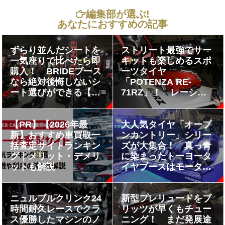
編集部が選ぶ!
あなたにおすすめの記事
ずらり並んだシートを
ストリート最強でサー
一気座りで比べたら即
キットも楽しめるスポ
購入！ BRIDEブース
ーツタイヤ
なら絶対後悔しないシ
「POTENZA RE-
ート選びができる【東
71RZ」！ レーシン
京オートサロン2026】
グドライバーも絶賛す
るその中身とは【東京
オートサロン2026】
【PR】【2026年最
大人気タイヤ「オープ
新】おすすめ車買取一
ンカントリー」シリー
括査定サイトランキン
ズが大集合！ 真っ青
グ｜メリット・デメリ
に染まったトーヨータ
ットも解説
イヤブースはモーター
スポーツファン必見
【東京オートサロン
2026】
ニュルブルクリンク24
新型プレリュードをブ
時間耐久レースでクラ
リッツが早くもチュー
ス優勝したマシンのノ
ニング！ まだ発展途