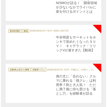
NISMOが語る！ 開発領域
が少ないなかでライバルに
差を付けるポイントとは
NE
カ
テ
新車試乗記
動画
2026年08月07日
TEXT: WEB CARTOP
ゴ
リ
中谷明彦もサーキットをホ
ー
ンキで攻めたくなったＳＵ
Ｖ！ キャデラック・リリ
ックVが速すぎた【動画】
NE
カ
テ
自動車お役立ち情報
自動車コラム
2026年08月07日
TEXT: 戸塚正人（CARトップ）
ゴ
リ
身の丈に「合わない」クル
ー
マに乗れる「残クレ」は利
用率７割と大人気！ ただ
し満了後に待ち受ける「落
とし穴」を経験者が語る