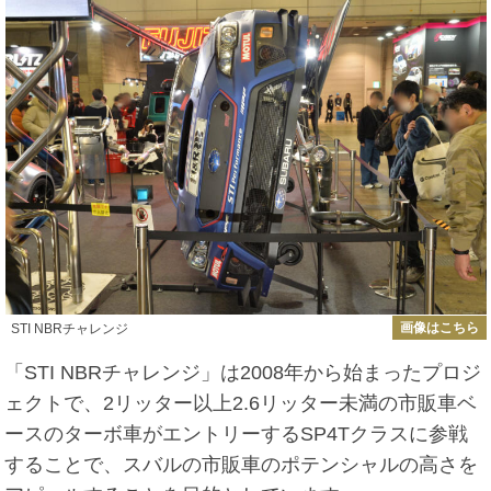
画像はこちら
STI NBRチャレンジ
「STI NBRチャレンジ」は2008年から始まったプロジ
ェクトで、2リッター以上2.6リッター未満の市販車ベ
ースのターボ車がエントリーするSP4Tクラスに参戦
することで、スバルの市販車のポテンシャルの高さを