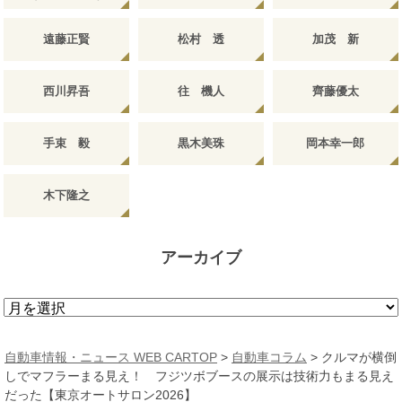
遠藤正賢
松村 透
加茂 新
西川昇吾
往 機人
齊藤優太
手束 毅
黒木美珠
岡本幸一郎
木下隆之
アーカイブ
ア
ー
カ
自動車情報・ニュース WEB CARTOP
>
自動車コラム
>
クルマが横倒
イ
しでマフラーまる見え！ フジツボブースの展示は技術力もまる見え
ブ
だった【東京オートサロン2026】