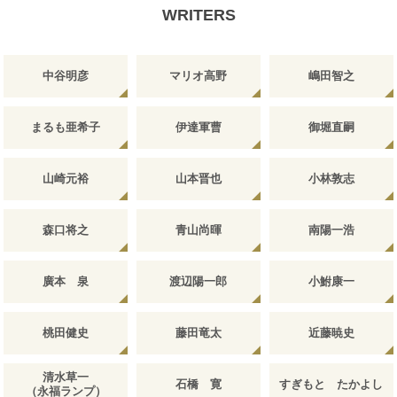
WRITERS
中谷明彦
マリオ高野
嶋田智之
まるも亜希子
伊達軍曹
御堀直嗣
山崎元裕
山本晋也
小林敦志
森口将之
青山尚暉
南陽一浩
廣本 泉
渡辺陽一郎
小鮒康一
桃田健史
藤田竜太
近藤暁史
清水草一
石橋 寛
すぎもと たかよし
（永福ランプ）