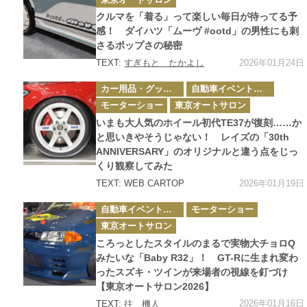
リ
ー
クルマを「着る」って楽しい毎日が待ってる予
感！ ダイハツ「ムーヴ #ootd」の男性にも刺
さるポップさの秘密
2026年01月24日
TEXT:
すぎもと たかよし
カ
カー用品・グッズ情報
自動車イベント・カーイベント
テ
ゴ
モーターショー
東京オートサロン
リ
ー
いまも大人気のホイール初代TE37が復刻……か
と思いきやそうじゃない！ レイズの「30th
ANNIVERSARY」のオリジナルと違う点をじっ
くり観察してみた
2026年01月19日
TEXT: WEB CARTOP
カ
自動車イベント・カーイベント
モーターショー
テ
ゴ
東京オートサロン
リ
ー
ころっとしたスタイルのまるで実物大チョロQ
みたいな「Baby R32」！ GT-Rに生まれ変わ
ったスズキ・ツインが来場者の視線を釘づけ
【東京オートサロン2026】
2026年01月16日
TEXT:
往 機人