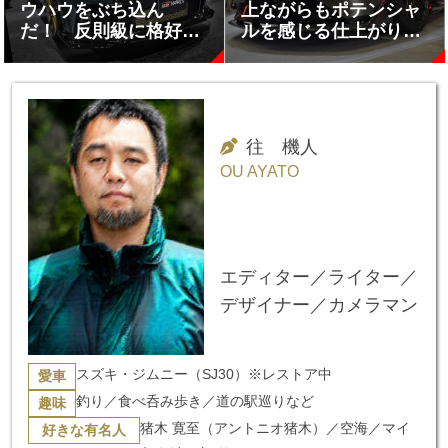
ウハウをぶち込ん
上ながらもポテンシャ
だ！ 反則級に格好い
ルを感じる仕上がり
いモリゾウの名を冠し
【東京オートサロン
た「GRヤリス
2026】
MORIZO RR」の気に
なる中身【東京オート
サロン2026】
往 機人
OU AYATO
エディター／ライター／
デザイナー／カメラマン
スズキ・ジムニー（SJ30）※レストア中
愛車
釣り／食べ呑み歩き／道の駅巡りなど
趣味
猪木 寛至（アントニオ猪木）／空海／マイ
好きな有名人