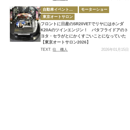
カ
自動車イベント・カーイベント
モーターショー
テ
ゴ
東京オートサロン
リ
ー
フロントに日産のSR20VETでリヤにはホンダ
K20Aのツインエンジン！ バタフライドアのト
ヨタ・セラがとにかくすごいことになっていた
【東京オートサロン2026】
2026年01月15日
TEXT:
往 機人