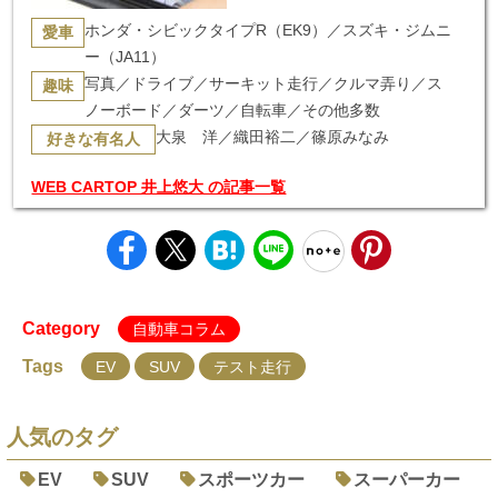
ホンダ・シビックタイプR（EK9）／スズキ・ジムニ
愛車
ー（JA11）
写真／ドライブ／サーキット走行／クルマ弄り／ス
趣味
ノーボード／ダーツ／自転車／その他多数
大泉 洋／織田裕二／篠原みなみ
好きな有名人
WEB CARTOP 井上悠大 の記事一覧
Category
自動車コラム
Tags
EV
SUV
テスト走行
人気のタグ
EV
SUV
スポーツカー
スーパーカー