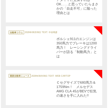
OK……と思っていたらまさ
かの「自走不可」に陥った
理由とは
NE
カ
テ
自動車コラム
2026年08月09日
TEXT: 中谷明彦
ゴ
リ
ポルシェ911のエンジンは
ー
350馬力でブレーキは1200
馬力！ レーシングドライ
バーが語る「制動馬力」と
は
NE
カ
テ
最新自動車ニュース
2026年08月09日
TEXT: WEB CARTOP
ゴ
リ
Ｃセグサイズで680馬力＆
ー
1759Nm！ メルセデス
AMG CLA 45がBEVで狂気
の速さを手に入れた!!