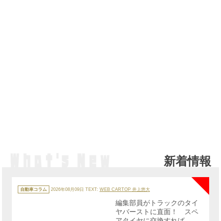
新着情報
NE
カ
テ
自動車コラム
2026年08月09日
TEXT:
WEB CARTOP 井上悠大
ゴ
リ
編集部員がトラックのタイ
ー
ヤバーストに直面！ スペ
アタイヤに交換すれば