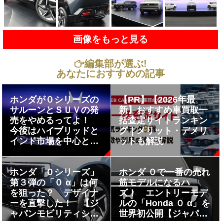
画像をもっと見る
編集部が選ぶ!
あなたにおすすめの記事
ホンダが０シリーズの
【PR】【2026年最
サルーンとＳＵＶの発
新】おすすめ車買取一
売をやめるってよ！
括査定サイトランキン
今後はハイブリッドと
グ｜メリット・デメリ
インド市場を中心とす
ットも解説
る新興国で勝負だ
ホンダ「０シリーズ」
ホンダ ０で一番の売れ
第３弾の「０ α」は何
筋モデルになるハ
を狙った？ デザイナ
ズ！ エントリーモデ
ーを直撃した！ 【ジ
ルの「Honda ０ α」を
ャパンモビリティショ
世界初公開【ジャパン