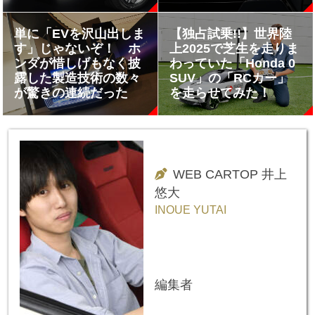
ー2025】
モビリティショー
2025】
単に「EVを沢山出しま
【独占試乗!!】世界陸
す」じゃないぞ！ ホ
上2025で芝生を走りま
ンダが惜しげもなく披
わっていた「Honda 0
露した製造技術の数々
SUV」の「RCカー」
が驚きの連続だった
を走らせてみた！
WEB CARTOP 井上
悠大
INOUE YUTAI
編集者