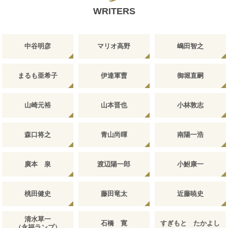
WRITERS
中谷明彦
マリオ高野
嶋田智之
まるも亜希子
伊達軍曹
御堀直嗣
山崎元裕
山本晋也
小林敦志
森口将之
青山尚暉
南陽一浩
廣本 泉
渡辺陽一郎
小鮒康一
桃田健史
藤田竜太
近藤暁史
清水草一
石橋 寛
すぎもと たかよし
（永福ランプ）