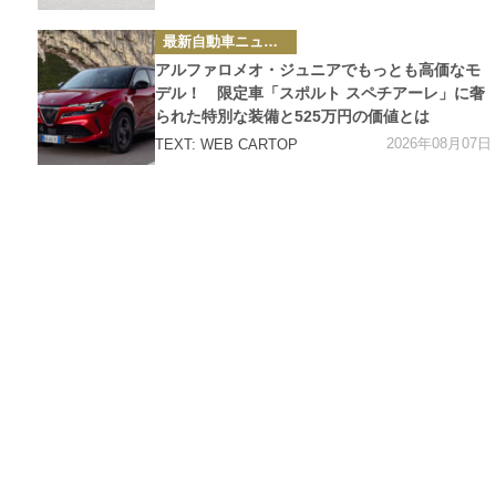
カ
最新自動車ニュース
テ
ゴ
アルファロメオ・ジュニアでもっとも高価なモ
リ
ー
デル！ 限定車「スポルト スペチアーレ」に奢
られた特別な装備と525万円の価値とは
2026年08月07日
TEXT: WEB CARTOP