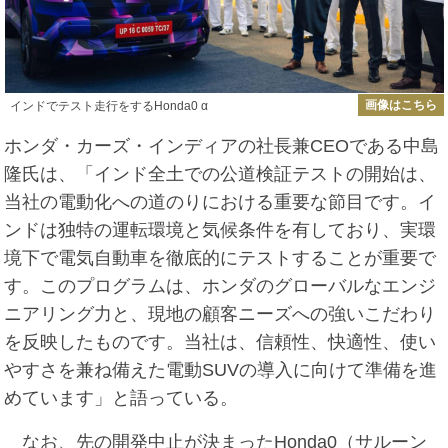
画像はこちら
インドでテスト走行をするHonda0 α
ホンダ・カーズ・インディアの社長兼CEOである中島
隆氏は、
「インド全土での公道検証テストの開始は、
当社の電動化への道のりにおける重要な節目です。イ
ンドは独特の運転環境と気候条件を有しており、実環
境下で電気自動車を徹底的にテストすることが重要で
す。このプログラムは、ホンダのグローバルなエンジ
ニアリング力と、現地の顧客ニーズへの強いこだわり
を反映したものです。当社は、信頼性、快適性、使い
やすさを兼ね備えた電動SUVの導入に向けて準備を進
めています」と語っている。
なお、先の開発中止が決まったHonda0（サルーン