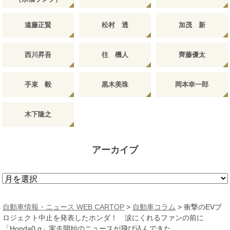
遠藤正賢
松村 透
加茂 新
西川昇吾
往 機人
齊藤優太
手束 毅
黒木美珠
岡本幸一郎
木下隆之
アーカイブ
ア
ー
カ
自動車情報・ニュース WEB CARTOP
>
自動車コラム
>
衝撃のEVプ
イ
ロジェクト中止を発表したホンダ！ 涙にくれるファンの前に
ブ
「Honda0 α」実走開始のニュースが飛び込んできた