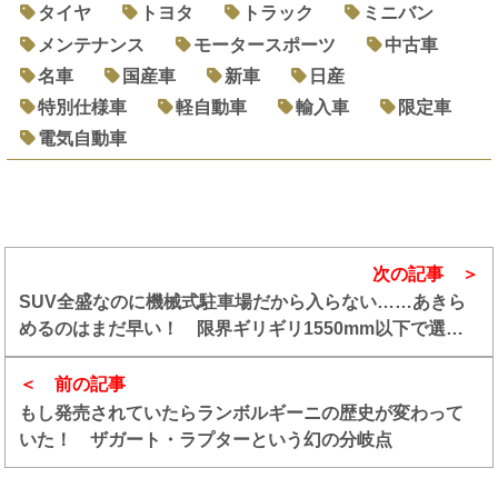
タイヤ
トヨタ
トラック
ミニバン
メンテナンス
モータースポーツ
中古車
名車
国産車
新車
日産
特別仕様車
軽自動車
輸入車
限定車
電気自動車
次の記事
SUV全盛なのに機械式駐車場だから入らない……あきら
めるのはまだ早い！ 限界ギリギリ1550mm以下で選べ
るクロスオーバーSUVを探したらけっこうあるぞ!!
前の記事
もし発売されていたらランボルギーニの歴史が変わって
いた！ ザガート・ラプターという幻の分岐点