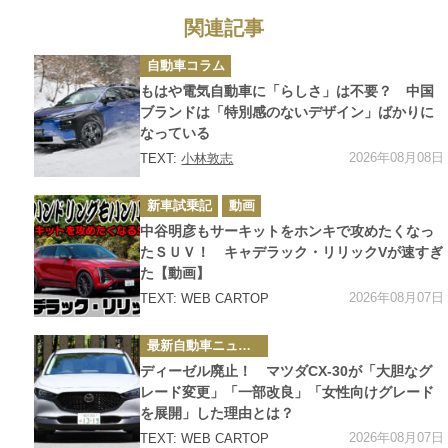
関連記事
カ
自動車コラム
テ
ゴ
もはや電気自動車に「らしさ」は不要？ 中国
リ
ー
ブランドは「特別感のないデザイン」ばかりに
なっている
2026年08月08日
TEXT:
小林敦志
カ
新車試乗記
動画
テ
ゴ
中谷明彦もサーキットをホンキで攻めたくなっ
リ
ー
たＳＵＶ！ キャデラック・リリックVが速すぎ
た【動画】
2026年08月07日
TEXT: WEB CARTOP
カ
最新自動車ニュース
テ
ゴ
ディーゼル廃止！ マツダCX-30が「大胆なグ
リ
ー
レード変更」「一部改良」「女性向けグレード
を展開」した理由とは？
2026年08月07日
TEXT: WEB CARTOP