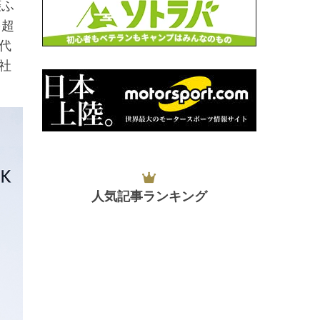
菱ふ
を超
代
社
人気記事ランキング