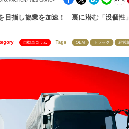
OTO: ARCHION／WEB CARTOP
を目指し協業を加速！ 裏に潜む「没個性
tegory
Tags
自動車コラム
OEM
トラック
経営