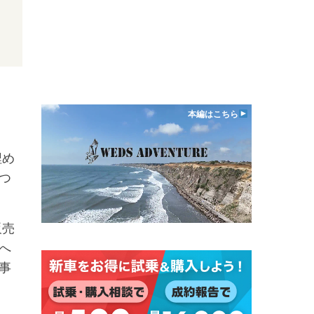
本編はこちら
埋め
つ
販売
へ
事