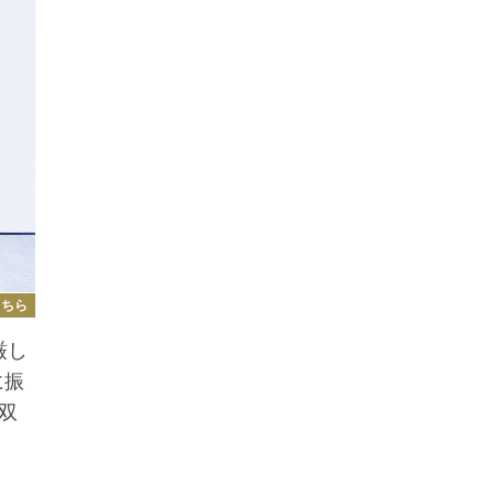
こちら
厳し
に振
双