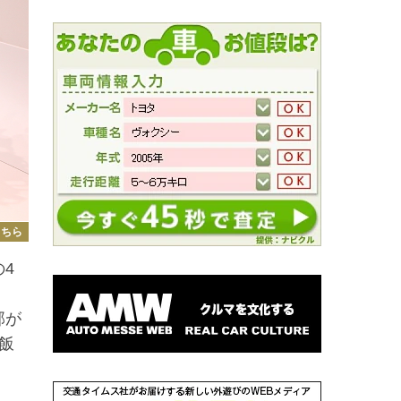
こちら
4
ゞ
部が
飯