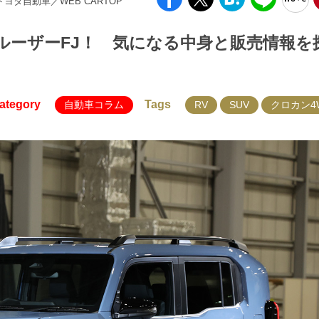
 トヨタ自動車／WEB CARTOP
ルーザーFJ！ 気になる中身と販売情報を
ategory
Tags
自動車コラム
RV
SUV
クロカン4