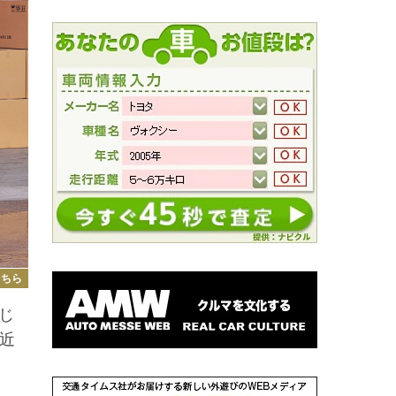
こちら
じ
に近