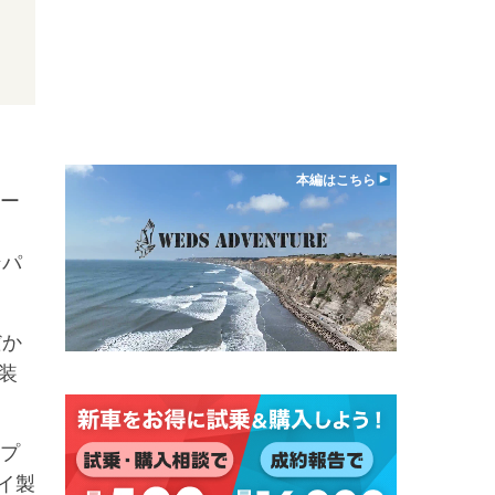
本編はこちら
ー
ンパ
だか
装
プ
イ製