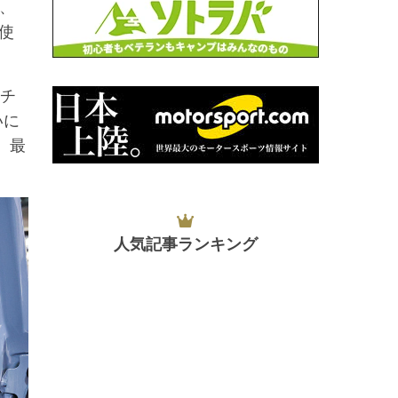
、
使
チ
いに
、最
人気記事ランキング