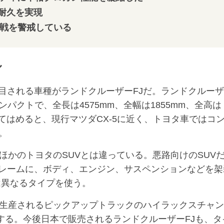
耐久を実現
奪戦を警戒している
ル
される車種がランドクルーザーFJだ。ランドクルーザ
パクトで、全長は4575mm、全幅は1855mm、全高は
当てはめると、現行マツダCX-5に近く、トヨタ車ではコ
。
かのトヨタのSUVとは違っている。悪路向けのSUV
レームに、ボディ、エンジン、サスペンションなどを架
は異なるタイプを使う。
生産されるピックアップトラックのハイラックスチャン
する。今後日本で販売されるランドクルーザーFJも、タ