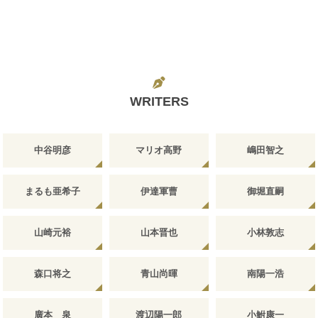
WRITERS
中谷明彦
マリオ高野
嶋田智之
まるも亜希子
伊達軍曹
御堀直嗣
山崎元裕
山本晋也
小林敦志
森口将之
青山尚暉
南陽一浩
廣本 泉
渡辺陽一郎
小鮒康一