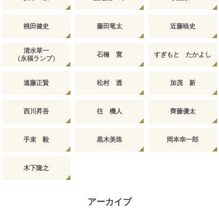
桃田健史
藤田竜太
近藤暁史
清水草一
石橋 寛
すぎもと たかよし
（永福ランプ）
遠藤正賢
松村 透
加茂 新
西川昇吾
往 機人
齊藤優太
手束 毅
黒木美珠
岡本幸一郎
木下隆之
アーカイブ