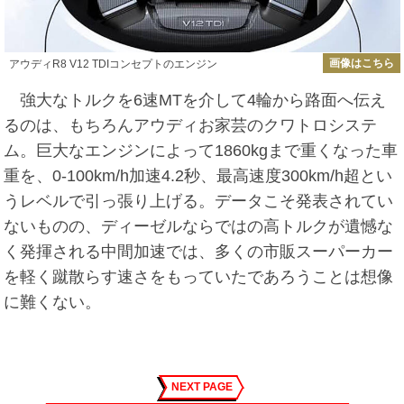
画像はこちら
アウディR8 V12 TDIコンセプトのエンジン
強大なトルクを6速MTを介して4輪から路面へ伝え
るのは、もちろんアウディお家芸のクワトロシステ
ム。巨大なエンジンによって1860kgまで重くなった車
重を、0-100km/h加速4.2秒、最高速度300km/h超とい
うレベルで引っ張り上げる。データこそ発表されてい
ないものの、ディーゼルならではの高トルクが遺憾な
く発揮される中間加速では、多くの市販スーパーカー
を軽く蹴散らす速さをもっていたであろうことは想像
に難くない。
NEXT PAGE