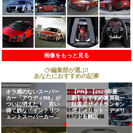
画像をもっと見る
編集部が選ぶ!
あなたにおすすめの記事
オラ感のないスーパー
【PR】【2026年最
カー「アウディR8」が
新】おすすめ車買取一
ついに消えた！ 言い
括査定サイトランキン
得て妙な「インテリジ
グ｜メリット・デメリ
ェントスーパーカー」
ットも解説
の18年を振り返る