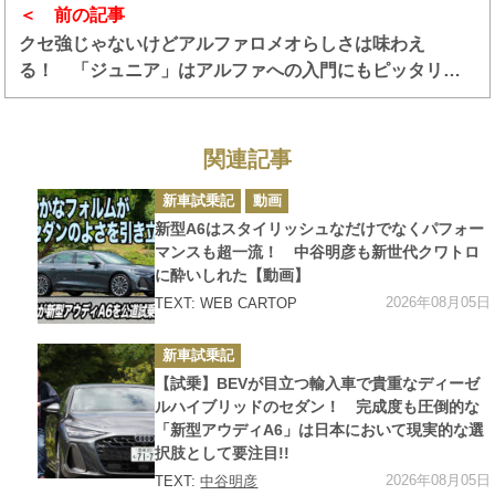
前の記事
クセ強じゃないけどアルファロメオらしさは味わえ
る！ 「ジュニア」はアルファへの入門にもピッタリの
小型SUVだった 桂 伸一×石田貴臣【動画】
関連記事
カ
新車試乗記
動画
テ
ゴ
新型A6はスタイリッシュなだけでなくパフォー
リ
ー
マンスも超一流！ 中谷明彦も新世代クワトロ
に酔いしれた【動画】
2026年08月05日
TEXT: WEB CARTOP
カ
新車試乗記
テ
ゴ
【試乗】BEVが目立つ輸入車で貴重なディーゼ
リ
ー
ルハイブリッドのセダン！ 完成度も圧倒的な
「新型アウディA6」は日本において現実的な選
択肢として要注目!!
2026年08月05日
TEXT:
中谷明彦