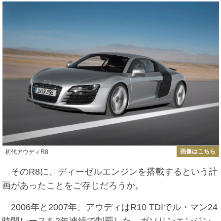
画像はこちら
初代アウディR8
そのR8に、ディーゼルエンジンを搭載するという計
画があったことをご存じだろうか。
2006年と2007年、アウディはR10 TDIでル・マン24
時間レースを2年連続で制覇した。ガソリンエンジン