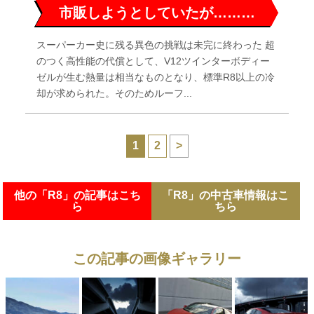
市販しようとしていたが………
スーパーカー史に残る異色の挑戦は未完に終わった 超
のつく高性能の代償として、V12ツインターボディー
ゼルが生む熱量は相当なものとなり、標準R8以上の冷
却が求められた。そのためルーフ...
1
2
>
他の「R8」の記事はこち
「R8」の中古車情報はこ
ら
ちら
この記事の画像ギャラリー