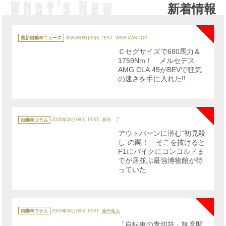
新着情報
NE
カ
テ
最新自動車ニュース
2026年08月09日
TEXT: WEB CARTOP
ゴ
リ
Ｃセグサイズで680馬力＆
ー
1759Nm！ メルセデス
AMG CLA 45がBEVで狂気
の速さを手に入れた!!
NE
カ
テ
自動車コラム
2026年08月09日
TEXT: 原田 了
ゴ
リ
アウトバーンに潜む“初見殺
ー
し”の罠！ そこを抜けると
F1にバイクにコンコルドま
でが居並ぶ最強博物館が待
っていた
NE
カ
テ
自動車コラム
2026年08月09日
TEXT:
藤田竜太
ゴ
リ
「自転車の青切符」制度開
ー