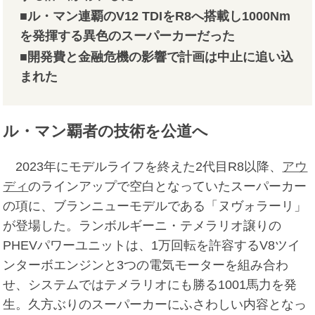
■ル・マン連覇のV12 TDIをR8へ搭載し1000Nm
を発揮する異色のスーパーカーだった
■開発費と金融危機の影響で計画は中止に追い込
まれた
ル・マン覇者の技術を公道へ
2023年にモデルライフを終えた2代目R8以降、
アウ
ディ
のラインアップで空白となっていたスーパーカー
の項に、ブランニューモデルである「ヌヴォラーリ」
が登場した。ランボルギーニ・テメラリオ譲りの
PHEVパワーユニットは、1万回転を許容するV8ツイ
ンターボエンジンと3つの電気モーターを組み合わ
せ、システムではテメラリオにも勝る1001馬力を発
生。久方ぶりのスーパーカーにふさわしい内容となっ