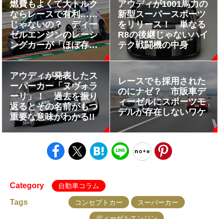
燃費もよくて大トルク
アウディが1001馬力の
ならレースで有利……
新型スーパースポーツ
じゃないの？ ディー
をリリース！ 単なる
ゼルエンジンのレーシ
R8の後継じゃないハイ
ングカーが「ほぼ存在
テク戦闘機の中身
しない」ワケ
アウディが発表したス
レースでも採用された
ーパーカー「ヌヴォラ
のにナゼ？ 市販車デ
ーリ」！ 過去を振り
ィーゼルにスポーツモ
返るとその名前がもつ
デルが存在しないワケ
重要な意味がわかる!!
Category
自動車コラム
Tags
コンセプトカー
スーパーカー
ディーゼルエンジン