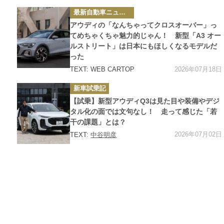
カ
最新自動車ニュース
テ
ゴ
アウディの「なんちゃってクロスオーバー」っ
リ
ー
てめちゃくちゃ魅力的じゃん！ 新型「A3 オー
ルストリート」は日本にもほしくなるモデルだ
った
2026年07月18日
TEXT: WEB CARTOP
カ
新車試乗記
テ
ゴ
【試乗】新型アウディQ3は見た目や装備やデジ
リ
ー
タル化の面では文句なし！ 走って感じた「若
干の課題」とは？
2026年07月02日
TEXT:
中谷明彦