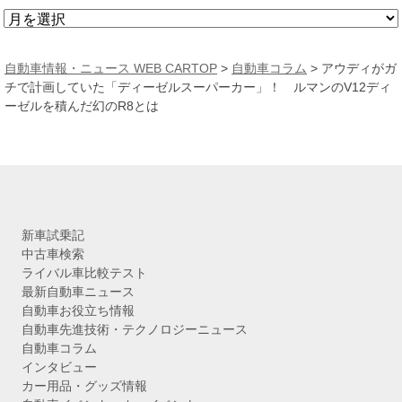
ア
ー
カ
自動車情報・ニュース WEB CARTOP
>
自動車コラム
>
アウディがガ
イ
チで計画していた「ディーゼルスーパーカー」！ ルマンのV12ディ
ブ
ーゼルを積んだ幻のR8とは
新車試乗記
中古車検索
ライバル車比較テスト
最新自動車ニュース
自動車お役立ち情報
自動車先進技術・テクノロジーニュース
自動車コラム
インタビュー
カー用品・グッズ情報