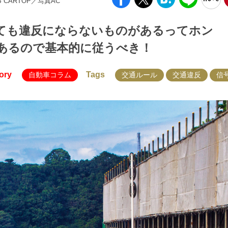
EB CARTOP／写真AC
ても違反にならないものがあるってホン
あるので基本的に従うべき！
ory
Tags
自動車コラム
交通ルール
交通違反
信