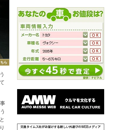
こちら
う
て
事
のう
と
り