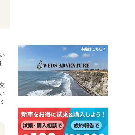
本編はこちら
い
ま
交
い
ミ