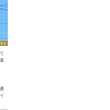
こちら
て
違
通
イ