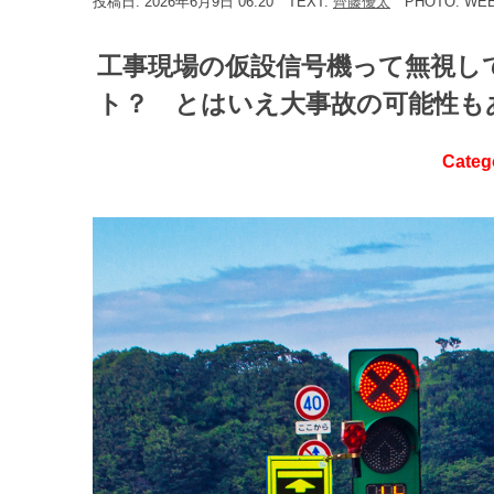
投稿日: 2026年6月9日 06:20
TEXT:
齊藤優太
PHOTO: W
工事現場の仮設信号機って無視し
ト？ とはいえ大事故の可能性も
Categ