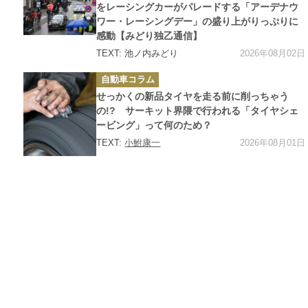
をレーシングカーがパレードする「アーデナウ
ワー・レーシングデー」の盛り上がりっぷりに
感動【みどり独乙通信】
2026年08月02日
TEXT: 池ノ内みどり
カ
自動車コラム
テ
ゴ
せっかくの新品タイヤを走る前に削っちゃう
リ
ー
の!? サーキット界隈で行われる「タイヤシェ
ービング」って何のため？
2026年08月01日
TEXT:
小鮒康一