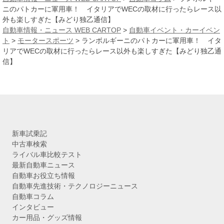
イ
ニのパトカーに軍用車！ イタリアでWECの取材に行ったらレース以
ブ
外も楽しすぎた【みどり独乙通信】
自動車情報・ニュース WEB CARTOP
>
自動車イベント・カーイベン
ト
>
モータースポーツ
>
ランボルギーニのパトカーに軍用車！ イタ
リアでWECの取材に行ったらレース以外も楽しすぎた【みどり独乙通
信】
新車試乗記
中古車検索
ライバル車比較テスト
最新自動車ニュース
自動車お役立ち情報
自動車先進技術・テクノロジーニュース
自動車コラム
インタビュー
カー用品・グッズ情報