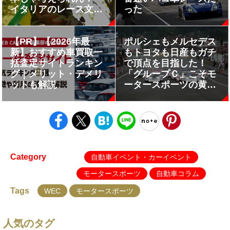
イタリアのレース文化
った
に敬礼!! 【みどり独乙
通信】
【PR】【2026年最
ポルシェもメルセデス
新】おすすめ車買取一
もトヨタも日産もガチ
括査定サイトランキン
で頂点を目指した！
グ｜メリット・デメリ
「グループＣ」こそモ
ットも解説
ータースポーツの黄金
期で異論なし
Category
自動車イベント・カーイベント
モータースポーツ
自動車コラム
Tags
WEC
モータースポーツ
人気のタグ