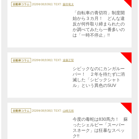
カ
テ
自動車コラム
2026年08月09日
TEXT:
藤田竜太
ゴ
リ
「自転車の青切符」制度開
ー
始から３カ月！ どんな違
反が何件取り締まられたの
か調べてみたら一番多いの
は「一時不停止」!!
NE
カ
テ
自動車コラム
2026年08月08日
TEXT:
遠藤正賢
ゴ
リ
シビックなのにカンガルー
ー
バー！ ２年を待たずに消
滅した「シビックシャト
ル」という異色のSUV
NE
カ
テ
自動車コラム
2026年08月08日
TEXT:
山崎元裕
ゴ
リ
今度の毒蛇は830馬力！ 蘇
ー
ったシェルビー「スーパー
スネーク」は狂暴なスペッ
ク!!