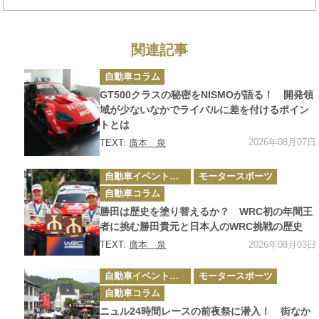
発信
関連記事
カ
自動車コラム
テ
ゴ
GT500クラスの秘密をNISMOが語る！ 開発領
リ
ー
域が少ないなかでライバルに差を付けるポイン
トとは
2026年08月07日
TEXT:
廣本 泉
カ
自動車イベント・カーイベント
モータースポーツ
テ
ゴ
自動車コラム
リ
ー
勝田は歴史を塗り替えるか？ WRC初の年間王
者に挑む勝田貴元と日本人のWRC挑戦の歴史
2026年08月03日
TEXT:
廣本 泉
カ
自動車イベント・カーイベント
モータースポーツ
テ
ゴ
自動車コラム
リ
ー
ニュル24時間レースの前夜祭に潜入！ 街なか