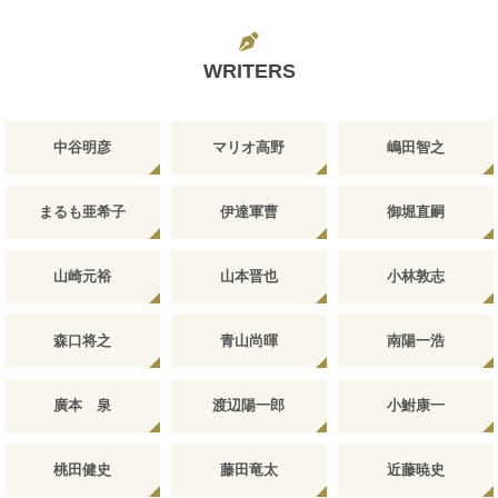
WRITERS
中谷明彦
マリオ高野
嶋田智之
まるも亜希子
伊達軍曹
御堀直嗣
山崎元裕
山本晋也
小林敦志
森口将之
青山尚暉
南陽一浩
廣本 泉
渡辺陽一郎
小鮒康一
桃田健史
藤田竜太
近藤暁史