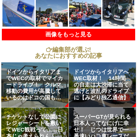
画像をもっと見る
編集部が選ぶ!
あなたにおすすめの記事
ドイツからイタリアま
ドイツからイタリアへ
でWECの取材でマイカ
WEC取材！ 14時間
ードライブ！ クルマ
の自走は大渋滞に当て
移動の費用が高騰して
逃げと波乱のドライブ
いるのはドコの国も同
に【みどり独乙通信】
じだった【みどり独乙
通信】
チケットなしで公園に
スーパーGTが見られる
レジャーシートを敷い
日本人ってなにげに幸
てWEC観戦って……日
せ！ じつは世界で一
本じゃ考えられん！
番速いハコ車レースだ