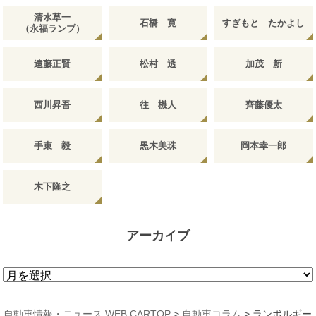
清水草一
石橋 寛
すぎもと たかよし
（永福ランプ）
遠藤正賢
松村 透
加茂 新
西川昇吾
往 機人
齊藤優太
手束 毅
黒木美珠
岡本幸一郎
木下隆之
アーカイブ
ア
ー
カ
自動車情報・ニュース WEB CARTOP
>
自動車コラム
>
ランボルギー