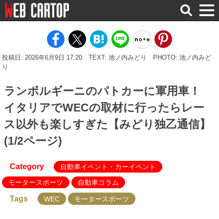
検
索
投稿日: 2026年6月9日 17:20
TEXT: 池ノ内みどり
PHOTO: 池ノ内みど
り
ランボルギーニのパトカーに軍用車！
イタリアでWECの取材に行ったらレー
ス以外も楽しすぎた【みどり独乙通信】
(1/2ページ)
Category
自動車イベント・カーイベント
モータースポーツ
自動車コラム
Tags
WEC
モータースポーツ