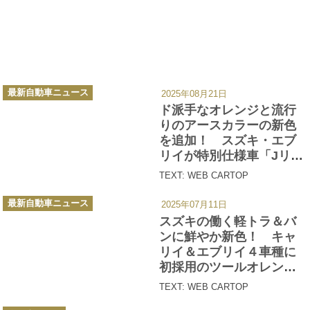
カ
最新自動車ニュース
2025年08月21日
テ
ゴ
ド派手なオレンジと流行
リ
ー
りのアースカラーの新色
を追加！ スズキ・エブ
リイが特別仕様車「Jリミ
テッド」を設定
TEXT: WEB CARTOP
カ
最新自動車ニュース
2025年07月11日
テ
ゴ
スズキの働く軽トラ＆バ
リ
ー
ンに鮮やか新色！ キャ
リイ＆エブリイ４車種に
初採用のツールオレンジ
＆アイビーグリーン追加
TEXT: WEB CARTOP
カ