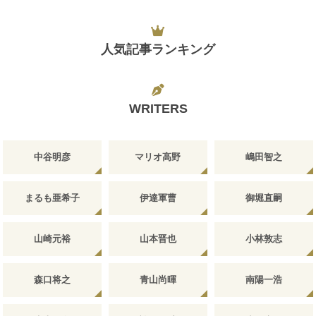
人気記事ランキング
WRITERS
中谷明彦
マリオ高野
嶋田智之
まるも亜希子
伊達軍曹
御堀直嗣
山崎元裕
山本晋也
小林敦志
森口将之
青山尚暉
南陽一浩