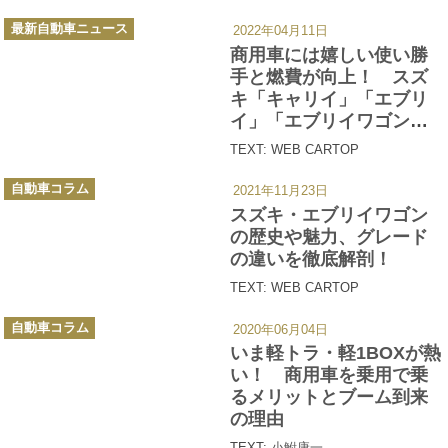
カ
最新自動車ニュース
2022年04月11日
テ
ゴ
商用車には嬉しい使い勝
リ
ー
手と燃費が向上！ スズ
キ「キャリイ」「エブリ
イ」「エブリイワゴン」
が仕様変更を実施
TEXT: WEB CARTOP
カ
自動車コラム
2021年11月23日
テ
ゴ
スズキ・エブリイワゴン
リ
ー
の歴史や魅力、グレード
の違いを徹底解剖！
TEXT: WEB CARTOP
カ
自動車コラム
2020年06月04日
テ
ゴ
いま軽トラ・軽1BOXが熱
リ
ー
い！ 商用車を乗用で乗
るメリットとブーム到来
の理由
TEXT:
小鮒康一