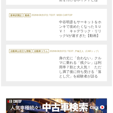
カ
テ
新車試乗記
動画
2026年08月07日
TEXT: WEB CARTOP
ゴ
リ
中谷明彦もサーキットをホ
ー
ンキで攻めたくなったＳＵ
Ｖ！ キャデラック・リリ
ックVが速すぎた【動画】
カ
テ
自動車お役立ち情報
自動車コラム
2026年08月07日
TEXT: 戸塚正人（CARトップ）
ゴ
リ
身の丈に「合わない」クル
ー
マに乗れる「残クレ」は利
用率７割と大人気！ ただ
し満了後に待ち受ける「落
とし穴」を経験者が語る