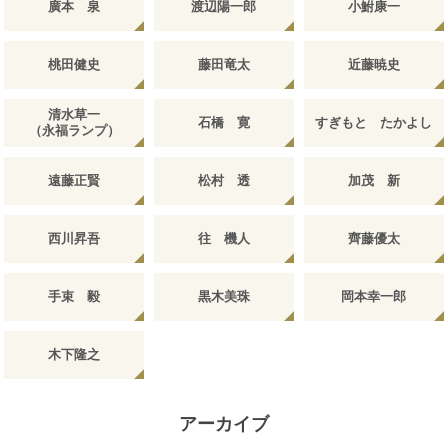
廣本 泉
渡辺陽一郎
小鮒康一
桃田健史
藤田竜太
近藤暁史
清水草一
石橋 寛
すぎもと たかよし
（永福ランプ）
遠藤正賢
松村 透
加茂 新
西川昇吾
往 機人
齊藤優太
手束 毅
黒木美珠
岡本幸一郎
木下隆之
アーカイブ