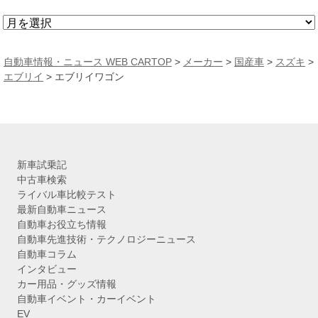
ア
ー
カ
自動車情報・ニュース WEB CARTOP
>
メーカー
>
国産車
>
スズキ
>
イ
エブリイ
> エブリイワゴン
ブ
新車試乗記
中古車検索
ライバル車比較テスト
最新自動車ニュース
自動車お役立ち情報
自動車先進技術・テクノロジーニュース
自動車コラム
インタビュー
カー用品・グッズ情報
自動車イベント・カーイベント
EV