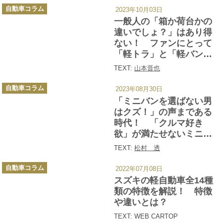
カ
自動車コラム
2023年10月03日
テ
ゴ
一般人の「箱か荷台かの
リ
ー
違いでしょ？」はあり得
ない！ ファンにとって
「軽トラ」と「軽バン」
はまったく違う乗り物だ
TEXT:
山本晋也
った
カ
自動車コラム
2023年08月30日
テ
ゴ
「ミニバンを選ばない男
リ
ー
はクズ！」の声まである
時代！ 「クルマ好き
欲」が満たせないミニバ
ン乗り男性に送る150万円
TEXT:
松村 透
以下のセカンドカー候補
カ
７台
自動車コラム
2022年07月08日
テ
ゴ
スズキの軽自動車全14種
リ
ー
類の特徴を解説！ 特徴
や違いとは？
TEXT: WEB CARTOP