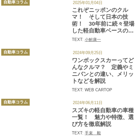
自動車コラム
2025年01月04日
テ
ゴ
これぞニッポンのクル
リ
ー
マ！ そして日本の技
術！ 30年前に続々登場
した軽自動車ベースの多
人数乗車ミニバンに驚き
TEXT:
小鮒康一
しかない
カ
自動車コラム
2024年09月25日
テ
ゴ
ワンボックスカーってど
リ
ー
んなクルマ？ 定義やミ
ニバンとの違い、メリッ
トなどを解説
TEXT: WEB CARTOP
カ
自動車コラム
2024年06月11日
テ
ゴ
スズキの軽自動車の車種
リ
ー
一覧！ 魅力や特徴、選
び方を徹底解説
TEXT:
手束 毅