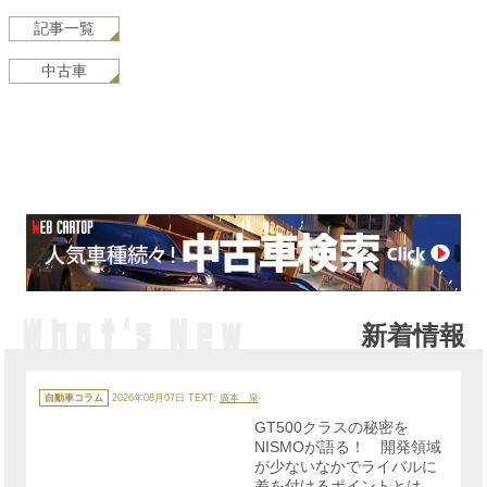
記事一覧
中古車
新着情報
カ
テ
自動車コラム
2026年08月07日
TEXT:
廣本 泉
ゴ
リ
GT500クラスの秘密を
ー
NISMOが語る！ 開発領域
が少ないなかでライバルに
差を付けるポイントとは