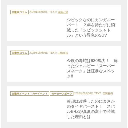
カ
テ
自動車コラム
2026年08月08日
TEXT:
遠藤正賢
ゴ
リ
シビックなのにカンガルー
ー
バー！ ２年を待たずに消
滅した「シビックシャト
ル」という異色のSUV
カ
テ
自動車コラム
2026年08月08日
TEXT:
山崎元裕
ゴ
リ
今度の毒蛇は830馬力！ 蘇
ー
ったシェルビー「スーパー
スネーク」は狂暴なスペッ
ク!!
カ
テ
自動車イベント・カーイベント
モータースポーツ
2026年08月08日
TEXT: 雪岡直樹
ゴ
リ
冷却は改善したのにまさか
ー
のタイヤバースト！ スバ
ルBRZが真夏の富士で苦戦
した理由とは