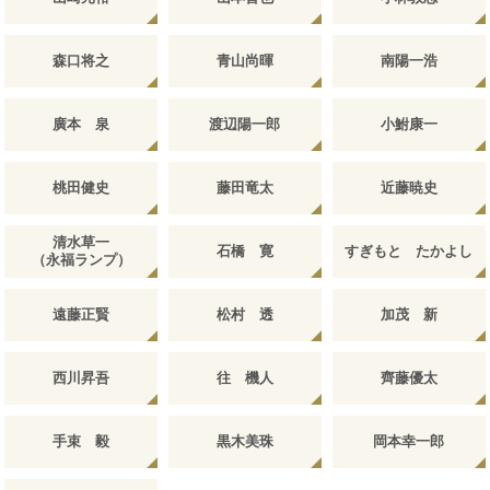
森口将之
青山尚暉
南陽一浩
廣本 泉
渡辺陽一郎
小鮒康一
桃田健史
藤田竜太
近藤暁史
清水草一
石橋 寛
すぎもと たかよし
（永福ランプ）
遠藤正賢
松村 透
加茂 新
西川昇吾
往 機人
齊藤優太
手束 毅
黒木美珠
岡本幸一郎