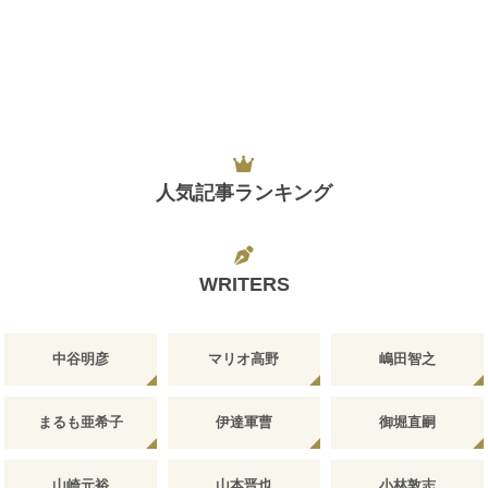
人気記事ランキング
WRITERS
中谷明彦
マリオ高野
嶋田智之
まるも亜希子
伊達軍曹
御堀直嗣
山崎元裕
山本晋也
小林敦志