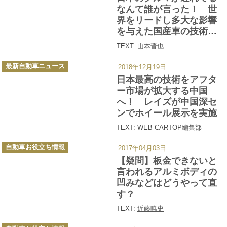
ー
なんて誰が言った！ 世
界をリードし多大な影響
を与えた国産車の技術５
選
TEXT:
山本晋也
カ
最新自動車ニュース
2018年12月19日
テ
ゴ
日本最高の技術をアフタ
リ
ー
ー市場が拡大する中国
へ！ レイズが中国深セ
ンでホイール展示を実施
TEXT: WEB CARTOP編集部
カ
自動車お役立ち情報
2017年04月03日
テ
ゴ
【疑問】板金できないと
リ
ー
言われるアルミボディの
凹みなどはどうやって直
す？
TEXT:
近藤暁史
カ