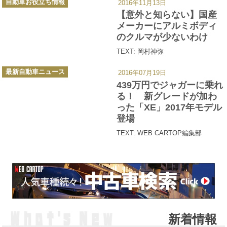
自動車お役立ち情報
2016年11月13日
テ
ゴ
【意外と知らない】国産
リ
ー
メーカーにアルミボディ
のクルマが少ないわけ
TEXT: 岡村神弥
カ
最新自動車ニュース
2016年07月19日
テ
ゴ
439万円でジャガーに乗れ
リ
ー
る！ 新グレードが加わ
った「XE」2017年モデル
登場
TEXT: WEB CARTOP編集部
新着情報