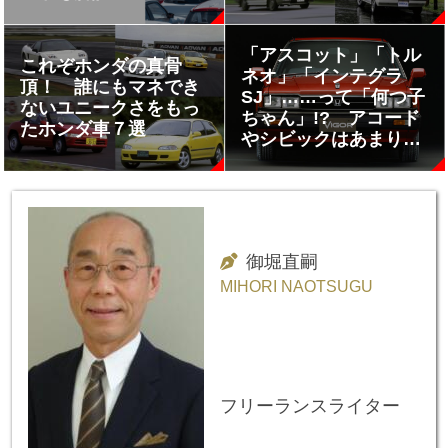
「アスコット」「トル
これぞホンダの真骨
ネオ」「インテグラ
頂！ 誰にもマネでき
SJ」……って「何つ子
ないユニークさをもっ
ちゃん」!? アコード
たホンダ車７選
やシビックはあまりに
も兄弟が多かった
御堀直嗣
MIHORI NAOTSUGU
フリーランスライター