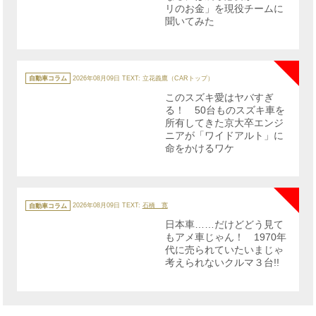
リのお金」を現役チームに
聞いてみた
NE
カ
テ
自動車コラム
2026年08月09日
TEXT: 立花義鷹（CARトップ）
ゴ
リ
このスズキ愛はヤバすぎ
ー
る！ 50台ものスズキ車を
所有してきた京大卒エンジ
ニアが「ワイドアルト」に
命をかけるワケ
NE
カ
テ
自動車コラム
2026年08月09日
TEXT:
石橋 寛
ゴ
リ
日本車……だけどどう見て
ー
もアメ車じゃん！ 1970年
代に売られていたいまじゃ
考えられないクルマ３台!!