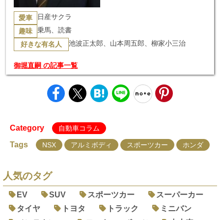
日産サクラ
愛車
乗馬、読書
趣味
池波正太郎、山本周五郎、柳家小三治
好きな有名人
御堀直嗣 の記事一覧
Category
自動車コラム
Tags
NSX
アルミボディ
スポーツカー
ホンダ
人気のタグ
EV
SUV
スポーツカー
スーパーカー
タイヤ
トヨタ
トラック
ミニバン