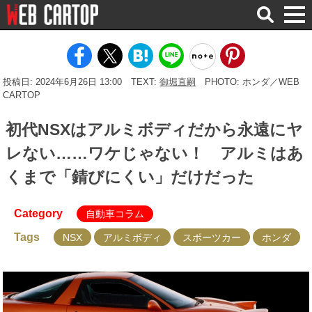
検
索
投稿日: 2024年6月26日 13:00
TEXT:
御堀直嗣
PHOTO: ホンダ／WEB
CARTOP
初代NSXはアルミボディだから永遠にヤ
レない……ワケじゃない！ アルミはあ
くまで「錆びにくい」だけだった
Category
自動車コラム
Tags
NSX
アルミボディ
スポーツカー
ホンダ