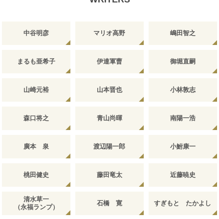
中谷明彦
マリオ高野
嶋田智之
まるも亜希子
伊達軍曹
御堀直嗣
山崎元裕
山本晋也
小林敦志
森口将之
青山尚暉
南陽一浩
廣本 泉
渡辺陽一郎
小鮒康一
桃田健史
藤田竜太
近藤暁史
清水草一
石橋 寛
すぎもと たかよし
（永福ランプ）