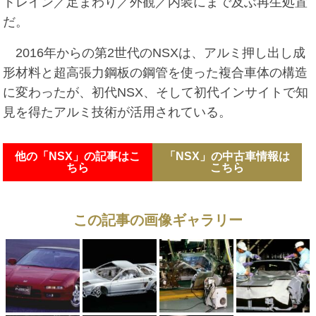
トレイン／足まわり／外観／内装にまで及ぶ再生処置
だ。
2016年からの第2世代のNSXは、アルミ押し出し成
形材料と超高張力鋼板の鋼管を使った複合車体の構造
に変わったが、初代NSX、そして初代インサイトで知
見を得たアルミ技術が活用されている。
他の「NSX」の記事はこ
「NSX」の中古車情報は
ちら
こちら
この記事の画像ギャラリー