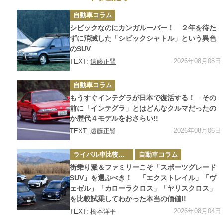
カ
自動車コラム
テ
ゴ
シビックなのにカンガルーバー！ ２年を待た
リ
ー
ずに消滅した「シビックシャトル」という異色
のSUV
2026年08月08日
TEXT:
遠藤正賢
カ
自動車コラム
テ
ゴ
もうすぐインテグラが日本で復活する！ その
リ
ー
前に「インテグラ」とはどんなクルマだったの
か歴代４モデルをおさらい!!
2026年08月06日
TEXT:
遠藤正賢
カ
ライバル車比較テスト
自動車コラム
テ
ゴ
街乗り派＆ファミリーこそ「スポーツグレード
リ
ー
SUV」を選ぶべき！ 「エクストレイル」「ヴ
ェゼル」「カローラクロス」「ヤリスクロス」
を比較試乗してわかった本当の価値!!
2026年08月04日
TEXT: 橋本洋平