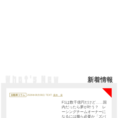
新着情報
NE
カ
テ
自動車コラム
2026年08月09日
TEXT:
廣本 泉
ゴ
リ
F1は数千億円だけど……国
ー
内だったら夢が叶う？ レ
ーシングチームオーナーに
なるには幾ら必要か「ズバ