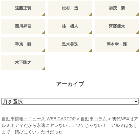
遠藤正賢
松村 透
加茂 新
西川昇吾
往 機人
齊藤優太
手束 毅
黒木美珠
岡本幸一郎
木下隆之
アーカイブ
ア
ー
カ
自動車情報・ニュース WEB CARTOP
>
自動車コラム
>
初代NSXはア
イ
ルミボディだから永遠にヤレない……ワケじゃない！ アルミはあく
ブ
まで「錆びにくい」だけだった