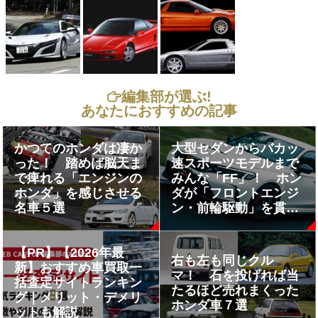
編集部が選ぶ!
あなたにおすすめの記事
かつてのホンダは凄か
大型セダンからバカッ
った！ 踏めば脳天ま
速スポーツモデルまで
で痺れる「エンジンの
みんな「FF」！ ホン
ホンダ」を感じさせる
ダが「フロントエンジ
名車５選
ン・前輪駆動」を貫く
ワケ
【PR】【2026年最
右も左も同じクル
新】おすすめ車買取一
マ！ 石を投げれば当
括査定サイトランキン
たるほど売れまくった
グ｜メリット・デメリ
ホンダ車７選
ットも解説