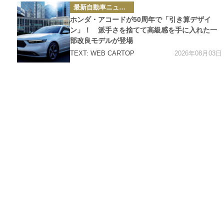
カ
最新自動車ニュース
テ
ゴ
ホンダ・アコードが50周年で「引き算デザイ
リ
ー
ン」！ 派手さを捨てて高級感を手に入れた一
部改良モデルが登場
2026年08月03日
TEXT: WEB CARTOP