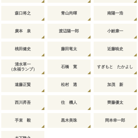
森口将之
青山尚暉
南陽一浩
廣本 泉
渡辺陽一郎
小鮒康一
桃田健史
藤田竜太
近藤暁史
清水草一
石橋 寛
すぎもと たかよし
（永福ランプ）
遠藤正賢
松村 透
加茂 新
西川昇吾
往 機人
齊藤優太
手束 毅
黒木美珠
岡本幸一郎