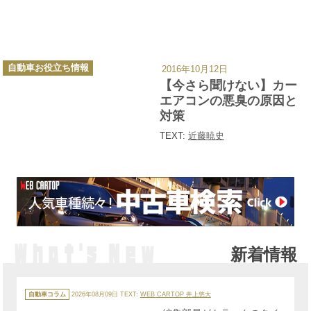
カ
自動車お役立ち情報
2016年10月12日
テ
ゴ
【今さら聞けない】カー
リ
ー
エアコンの悪臭の原因と
対策
TEXT:
近藤暁史
新着情報
カ
テ
自動車コラム
2026年08月09日
TEXT:
WEB CARTOP 井上悠大
ゴ
リ