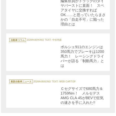
編集部員がトラックのタイ
ー
ヤバーストに直面！ スペ
アタイヤに交換すれば
OK……と思っていたらまさ
かの「自走不可」に陥った
理由とは
カ
テ
自動車コラム
2026年08月09日
TEXT: 中谷明彦
ゴ
リ
ポルシェ911のエンジンは
ー
350馬力でブレーキは1200
馬力！ レーシングドライ
バーが語る「制動馬力」と
は
カ
テ
最新自動車ニュース
2026年08月09日
TEXT: WEB CARTOP
ゴ
リ
Ｃセグサイズで680馬力＆
ー
1759Nm！ メルセデス
AMG CLA 45がBEVで狂気
の速さを手に入れた!!