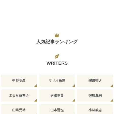
人気記事ランキング
WRITERS
中谷明彦
マリオ高野
嶋田智之
まるも亜希子
伊達軍曹
御堀直嗣
山崎元裕
山本晋也
小林敦志