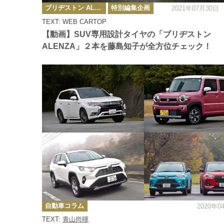
カ
ブリヂストン ALENZA LX100/001 ～ ブリヂストンのSUV専用設計タイヤをモータージャーナリストが乗り比べ
特別編集企画
2021年07月30日
テ
ゴ
TEXT: WEB CARTOP
リ
ー
【動画】SUV専用設計タイヤの「ブリヂストン
ALENZA」２本を藤島知子が全方位チェック！
カ
自動車コラム
2020年0
テ
ゴ
TEXT:
青山尚暉
リ