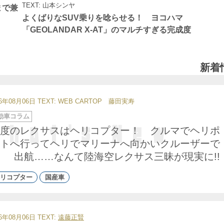
ゴ
TEXT: 山本シンヤ
リ
まで兼
ー
よくばりなSUV乗りを唸らせる！ ヨコハマ
「GEOLANDAR X-AT」のマルチすぎる完成度
新着
26年08月06日
TEXT: WEB CARTOP 藤田実寿
動車コラム
度のレクサスはヘリコプター！ クルマでヘリポ
トへ行ってヘリでマリーナへ向かいクルーザーで
出航……なんて陸海空レクサス三昧が現実に!!
リコプター
国産車
26年08月06日
TEXT:
遠藤正賢