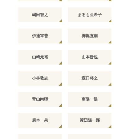
嶋田智之
まるも亜希子
伊達軍曹
御堀直嗣
山崎元裕
山本晋也
小林敦志
森口将之
青山尚暉
南陽一浩
廣本 泉
渡辺陽一郎