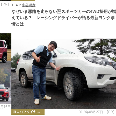
ゴ
【PR】
TEXT:
中谷明彦
リ
ー
なぜいま悪路を走らないスポーツカーの4WD採用が増
えている？ レーシングドライバーが語る最新ヨンク事
情とは
4月16日
カ
ヨコハマタイヤの圧倒的性能をリポート
2019年08月27日
【PR
テ