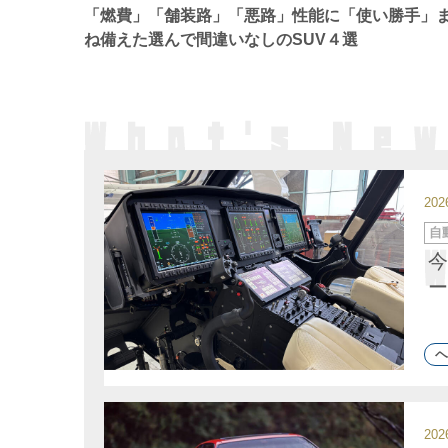
ー
「燃費」「舗装路」「悪路」性能に「使い勝手」
ね備えた選んで間違いなしのSUV４選
20
カ
自
テ
ゴ
今
リ
ー
ー
ヘ
20