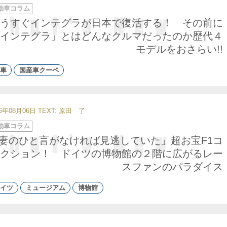
動車コラム
うすぐインテグラが日本で復活する！ その前に
インテグラ」とはどんなクルマだったのか歴代４
モデルをおさらい!!
車
国産車クーペ
26年08月06日
TEXT: 原田 了
動車コラム
妻のひと言がなければ見逃していた」超お宝F1コ
クション！ ドイツの博物館の２階に広がるレー
スファンのパラダイス
イツ
ミュージアム
博物館