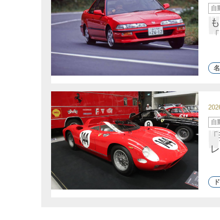
カ
自
テ
ゴ
も
リ
ー
「
名
20
カ
自
テ
ゴ
「
リ
ー
レ
ド