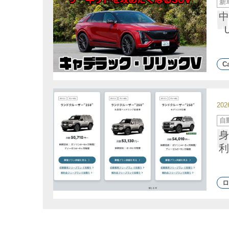
新
テ
ゴ
中
リ
ー
Ca
20
カ
自
テ
ゴ
身
リ
ー
利
ロ