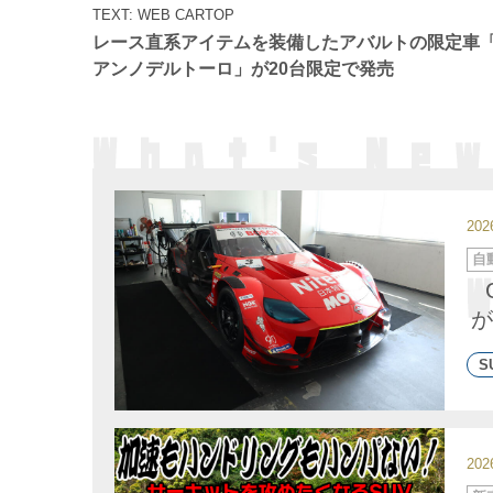
テ
TEXT: WEB CARTOP
ゴ
リ
レース直系アイテムを装備したアバルトの限定車「
ー
アンノデルトーロ」が20台限定で発売
20
カ
自
テ
ゴ
リ
ー
が
S
20
カ