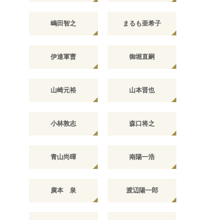
嶋田智之
まるも亜希子
伊達軍曹
御堀直嗣
山崎元裕
山本晋也
小林敦志
森口将之
青山尚暉
南陽一浩
廣本 泉
渡辺陽一郎