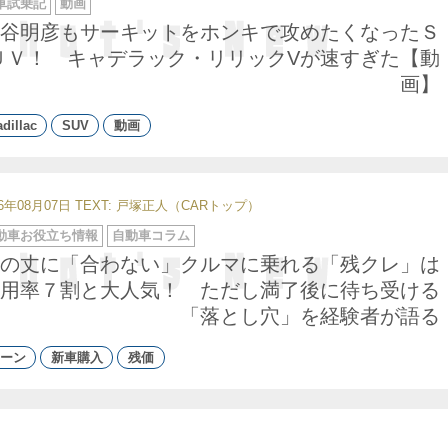
車試乗記
動画
谷明彦もサーキットをホンキで攻めたくなったＳ
ＵＶ！ キャデラック・リリックVが速すぎた【動
画】
dillac
SUV
動画
26年08月07日
TEXT: 戸塚正人（CARトップ）
動車お役立ち情報
自動車コラム
の丈に「合わない」クルマに乗れる「残クレ」は
用率７割と大人気！ ただし満了後に待ち受ける
「落とし穴」を経験者が語る
ーン
新車購入
残価