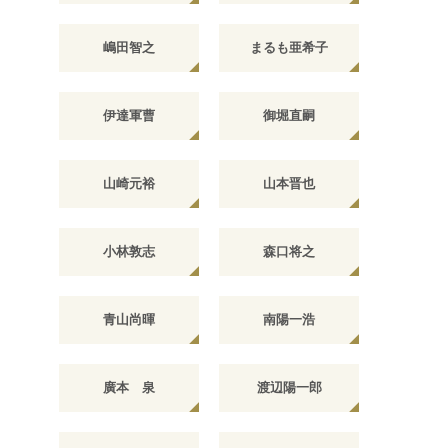
嶋田智之
まるも亜希子
伊達軍曹
御堀直嗣
山崎元裕
山本晋也
小林敦志
森口将之
青山尚暉
南陽一浩
廣本 泉
渡辺陽一郎