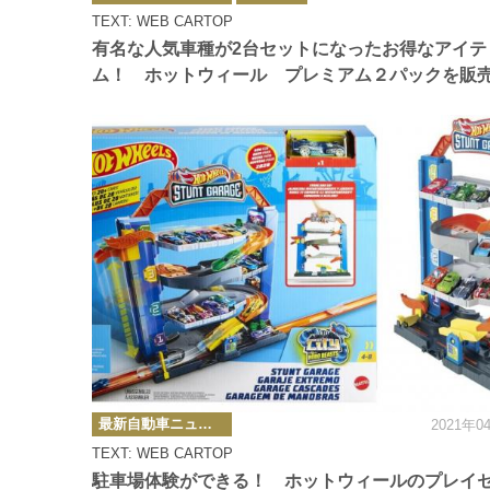
ゴ
TEXT: WEB CARTOP
リ
ー
有名な人気車種が2台セットになったお得なアイテ
ム！ ホットウィール プレミアム２パックを販
カ
最新自動車ニュース
2021年0
テ
ゴ
TEXT: WEB CARTOP
リ
ー
駐車場体験ができる！ ホットウィールのプレイ