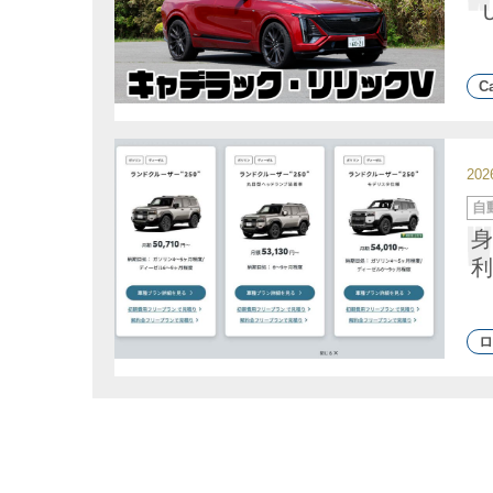
Ca
20
カ
自
テ
ゴ
身
リ
ー
利
ロ