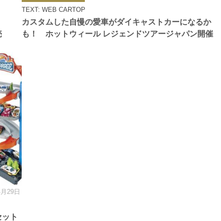
ゴ
TEXT: WEB CARTOP
リ
ー
カスタムした自慢の愛車がダイキャストカーになるか
売
も！ ホットウィール レジェンドツアージャパン開催
4月29日
セット