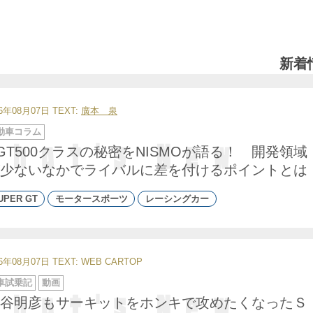
新着
26年08月07日
TEXT:
廣本 泉
動車コラム
GT500クラスの秘密をNISMOが語る！ 開発領域
少ないなかでライバルに差を付けるポイントとは
UPER GT
モータースポーツ
レーシングカー
26年08月07日
TEXT: WEB CARTOP
車試乗記
動画
谷明彦もサーキットをホンキで攻めたくなったＳ