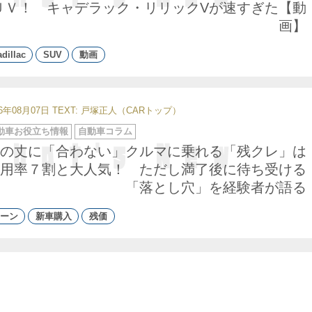
ＵＶ！ キャデラック・リリックVが速すぎた【動
画】
dillac
SUV
動画
26年08月07日
TEXT: 戸塚正人（CARトップ）
動車お役立ち情報
自動車コラム
の丈に「合わない」クルマに乗れる「残クレ」は
用率７割と大人気！ ただし満了後に待ち受ける
「落とし穴」を経験者が語る
ーン
新車購入
残価