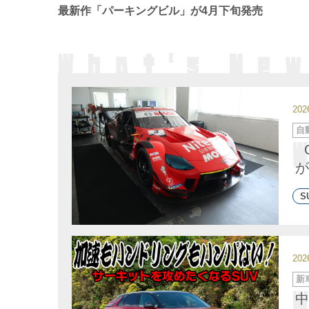
最新作「パーキングビル」が4月下旬発売
20
カ
自
テ
ゴ
リ
ー
が
S
20
カ
新
テ
ゴ
中
リ
ー