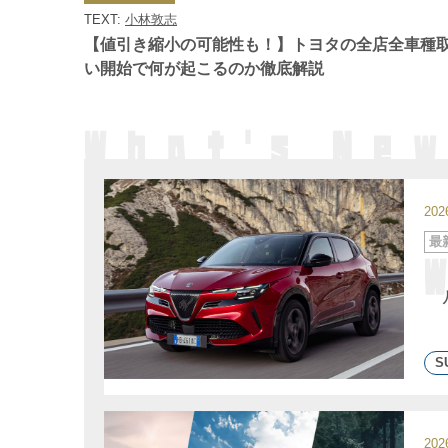
ゴ
TEXT:
小林敦志
リ
ー
【値引き縮小の可能性も！】トヨタの全店全車種
い開始で何が起こるのか徹底解説
20
カ
最
テ
ゴ
リ
ー
S
20