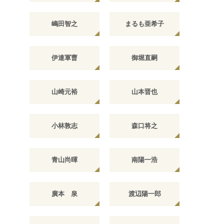
嶋田智之
まるも亜希子
伊達軍曹
御堀直嗣
山崎元裕
山本晋也
小林敦志
森口将之
青山尚暉
南陽一浩
廣本 泉
渡辺陽一郎