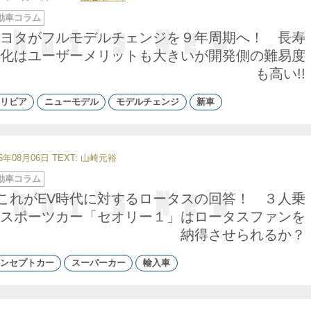
動車コラム
ヨタがフルモデルチェンジを９年周期へ！ 長寿
化はユーザーメリットも大きいが開発側の難易度
も高い!!
リビア
ニューモデル
モデルチェンジ
新車
26年08月06日
TEXT: 山崎元裕
動車コラム
これがEV時代に対するロータスの回答！ ３人乗
スポーツカー「セオリー１」はロータスファンを
納得させられるか？
ンセプトカー
スーパーカー
輸入車