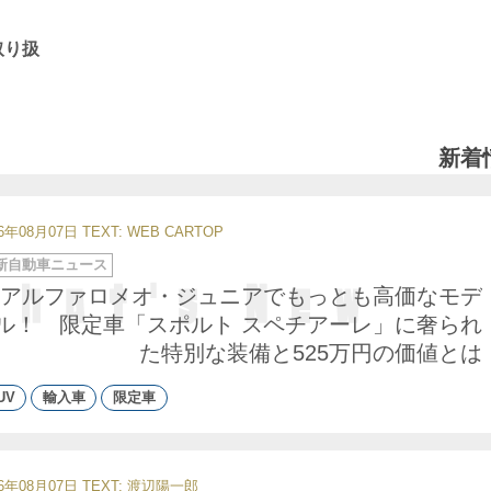
取り扱
新着
26年08月07日
TEXT: WEB CARTOP
新自動車ニュース
アルファロメオ・ジュニアでもっとも高価なモデ
ル！ 限定車「スポルト スペチアーレ」に奢られ
た特別な装備と525万円の価値とは
UV
輸入車
限定車
26年08月07日
TEXT:
渡辺陽一郎