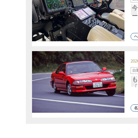
テ
ゴ
今
リ
ー
ー
ヘ
20
カ
自
テ
ゴ
も
リ
ー
「
名