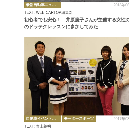
カ
最新自動車ニュース
2018年0
テ
ゴ
TEXT: WEB CARTOP編集部
リ
ー
初心者でも安心！ 井原慶子さんが主催する女性
のドラテクレッスンに参加してみた
カ
自動車イベント・カーイベント
モータースポーツ
2017年0
テ
ゴ
TEXT: 青山義明
リ