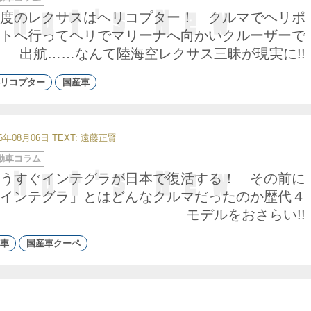
度のレクサスはヘリコプター！ クルマでヘリポ
トへ行ってヘリでマリーナへ向かいクルーザーで
出航……なんて陸海空レクサス三昧が現実に!!
リコプター
国産車
26年08月06日
TEXT:
遠藤正賢
動車コラム
うすぐインテグラが日本で復活する！ その前に
インテグラ」とはどんなクルマだったのか歴代４
モデルをおさらい!!
車
国産車クーペ