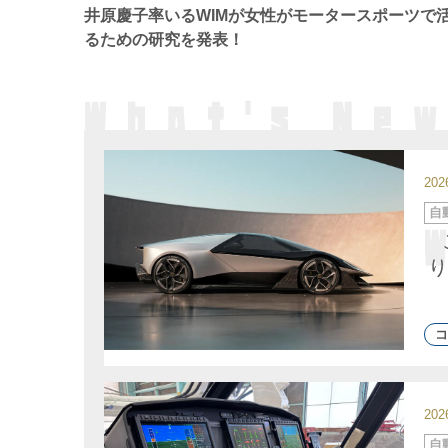
ー
井原慶子率いるWIMが女性がモータースポーツで
るための研究を発表！
20
カ
自
テ
ゴ
リ
ー
り
コ
20
カ
自