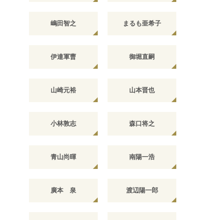
嶋田智之
まるも亜希子
伊達軍曹
御堀直嗣
山崎元裕
山本晋也
小林敦志
森口将之
青山尚暉
南陽一浩
廣本 泉
渡辺陽一郎