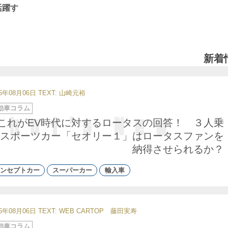
活躍す
新着
26年08月06日
TEXT: 山崎元裕
動車コラム
これがEV時代に対するロータスの回答！ ３人乗
スポーツカー「セオリー１」はロータスファンを
納得させられるか？
ンセプトカー
スーパーカー
輸入車
26年08月06日
TEXT: WEB CARTOP 藤田実寿
動車コラム