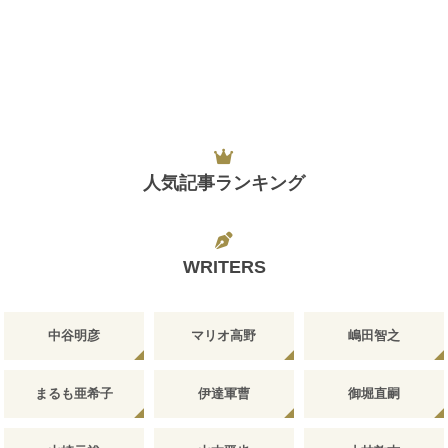
人気記事ランキング
WRITERS
中谷明彦
マリオ高野
嶋田智之
まるも亜希子
伊達軍曹
御堀直嗣