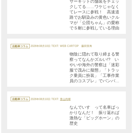
サーキットの舗装をチェッ
ー
クしてる……ワケじゃなく
てレースに参戦！ 高速道
路でお馴染みの黄色いクル
マが「公団ちゃん」の愛称
でＳ耐に参戦している理由
カ
テ
自動車コラム
2026年08月10日
TEXT: WEB CARTOP 藤田実寿
ゴ
リ
物陰に隠れて取り締まる警
ー
察ってなんかズルい!? い
やいや海外の警察は「迷彩
服で茂みに擬態」「トラッ
ク乗員に扮装」「工事作業
員のコスプレ」でバンバン
取り締まっていた!!
カ
テ
自動車コラム
2026年08月10日
TEXT:
青山尚暉
ゴ
リ
なんでいすゞって名車ばっ
ー
かりなんだ！ 振り返れば
激熱な「ビッグホーン」の
歴史