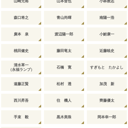
山崎元裕
山本晋也
小林敦志
森口将之
青山尚暉
南陽一浩
廣本 泉
渡辺陽一郎
小鮒康一
桃田健史
藤田竜太
近藤暁史
清水草一
石橋 寛
すぎもと たかよし
（永福ランプ）
遠藤正賢
松村 透
加茂 新
西川昇吾
往 機人
齊藤優太
手束 毅
黒木美珠
岡本幸一郎