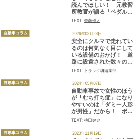
読んでほしい！ 元教習
所教官が語る「ペダルの
踏み間違い事故」の起こ
TEXT:
齊藤優太
る要因
カ
自動車コラム
2026年03月28日
テ
ゴ
安全にクルマで走れてい
リ
ー
るのは何気なく目にして
いる設備のおかげ！ 道
路に設置された数々のア
イテムに敬礼!!
TEXT: トラック魂編集部
カ
自動車コラム
2024年05月07日
テ
ゴ
自動車事故で女性のほう
リ
ー
が「むち打ち症」になり
やすいのは「ダミー人形
が男性」だから！ ボル
ボの安全に対する取り組
TEXT:
桃田健史
みが想像の遙か上だった
カ
自動車コラム
2023年11月19日
テ
ゴ