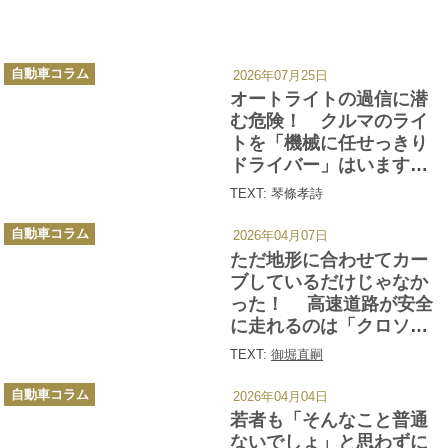
カ
自動車コラム
2026年07月25日
テ
ゴ
オートライトの過信に潜
リ
ー
む危険！ クルマのライ
トを「機械に任せっきり
ドライバー」はいますぐ
見直し!!
TEXT: 琴條孝詩
カ
自動車コラム
2026年04月07日
テ
ゴ
ただ地形に合わせてカー
リ
ー
ブしているだけじゃなか
った！ 高速道路が安全
に走れるのは「クロソイ
ド曲線」と「カント」の
TEXT:
御堀直嗣
おかげ
カ
自動車コラム
2026年04月04日
テ
ゴ
若者も「そんなこと普通
リ
ー
ないでしょ」と思わずに