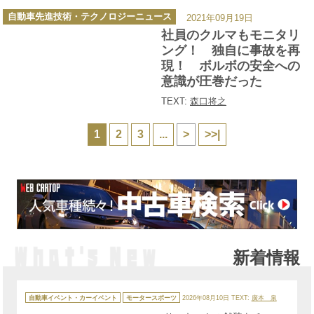
カ
自動車先進技術・テクノロジーニュース
2021年09月19日
テ
ゴ
社員のクルマもモニタリ
リ
ー
ング！ 独自に事故を再
現！ ボルボの安全への
意識が圧巻だった
TEXT:
森口将之
1
2
3
...
>
>>|
新着情報
カ
テ
自動車イベント・カーイベント
モータースポーツ
2026年08月10日
TEXT:
廣本 泉
ゴ
リ