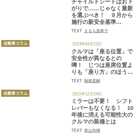
チャイルドシートはお下
リ
ー
がりで……じゃなく最新
を選ぶべき！ ９月から
施行の新安全基準
「R129（i-Size）」の中
TEXT:
まるも亜希子
身とは
カ
自動車コラム
2023年04月23日
テ
ゴ
クルマは「座る位置」で
リ
ー
安全性が異なるとの
噂！ じつは座席位置よ
りも「座り方」のほうが
大切だった
TEXT:
御堀直嗣
カ
自動車コラム
2021年12月24日
テ
ゴ
ミラーは不要！ シフト
リ
ー
レバーもなくなる！ 10
年後に消える可能性大の
クルマの装備とは
TEXT:
青山尚暉