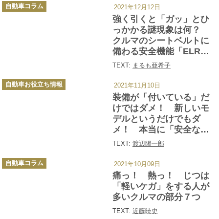
カ
自動車コラム
2021年12月12日
テ
ゴ
強く引くと「ガッ」とひ
リ
ー
っかかる謎現象は何？
クルマのシートベルトに
備わる安全機能「ELR」
とは
TEXT:
まるも亜希子
カ
自動車お役立ち情報
2021年11月10日
テ
ゴ
装備が「付いている」だ
リ
ー
けではダメ！ 新しいモ
デルというだけでもダ
メ！ 本当に「安全なク
ルマ」の選び方とは
TEXT:
渡辺陽一郎
カ
自動車コラム
2021年10月09日
テ
ゴ
痛っ！ 熱っ！ じつは
リ
ー
「軽いケガ」をする人が
多いクルマの部分７つ
TEXT:
近藤暁史